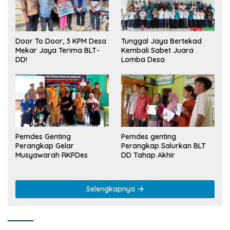
Tunggal Jaya Bertekad
Door To Door, 3 KPM Desa
Kembali Sabet Juara
Mekar Jaya Terima BLT-
Lomba Desa
DD!
Pemdes Genting
Pemdes genting
Perangkap Gelar
Perangkap Salurkan BLT
Musyawarah RKPDes
DD Tahap Akhir
Selengkapnya