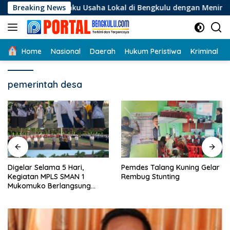
Langsung
Pelaku Usaha Lokal di Bengkulu dengan Meningkatkan Ruang P
Breaking News
ke
konten
Home
Nasional
Daerah
Hukum Peristiwa
Kriminal
pemerintah desa
Digelar Selama 5 Hari,
Pemdes Talang Kuning Gelar
Kegiatan MPLS SMAN 1
Rembug Stunting
Mukomuko Berlangsung
Sukses