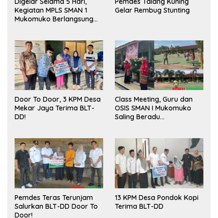
Digelar Selama 5 Hari,
Pemdes Talang Kuning
Kegiatan MPLS SMAN 1
Gelar Rembug Stunting
Mukomuko Berlangsung
Sukses
Door To Door, 3 KPM Desa
Class Meeting, Guru dan
Mekar Jaya Terima BLT-
OSIS SMAN I Mukomuko
DD!
Saling Beradu
Kemampuan!
Pemdes Teras Terunjam
13 KPM Desa Pondok Kopi
Salurkan BLT-DD Door To
Terima BLT-DD
Door!