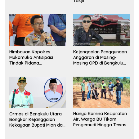
Takjil
Pemerintah, Ormas Laki
Lapor Kejagung
Himbauan Kapolres
Kejanggalan Penggunaan
Mukomuko Antisipasi
Anggaran di Masing-
Tindak Pidana
Masing OPD di Bengkulu
Perdagangan Orang
Utara Bakal Dibongkar
Hanya Karena Kecipratan
Ormas di Bengkulu Utara
Air, Warga BU Tikam
Bongkar Kejanggalan
Pengemudi Hingga Tewas
Kekayaan Bupati Mian dan
Anggaran Sejumlah OPD