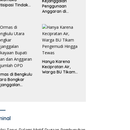
Kejanggalan
tisipasi Tindak
Penggunaan
dana
Anggaran di
erdagangan
Masing-Masing OPD
rang
di Bengkulu Utara
Bakal Dibongkar
Hanya Karena
Kecipratan Air,
Warga BU Tikam
mas di Bengkulu
Pengemudi Hingga
ara Bongkar
Tewas
janggalan
kayaan Bupati
an dan Anggaran
jumlah OPD
minal