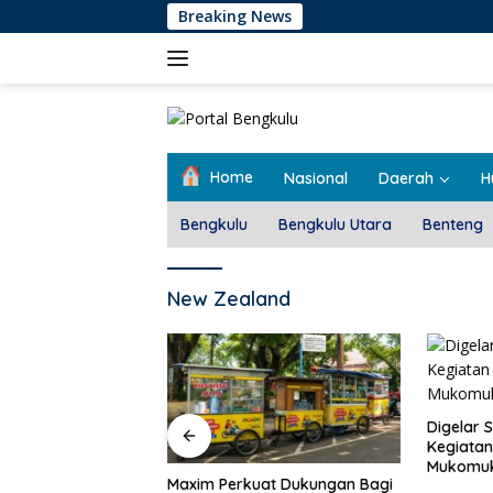
Langsung
Breaking News
ke
konten
Home
Nasional
Daerah
H
Bengkulu
Bengkulu Utara
Benteng
New Zealand
Pemdes T
Rembug 
Digelar Selama 5 Hari,
Kegiatan MPLS SMAN 1
Mukomuko Berlangsung
at Dukungan Bagi
Sukses