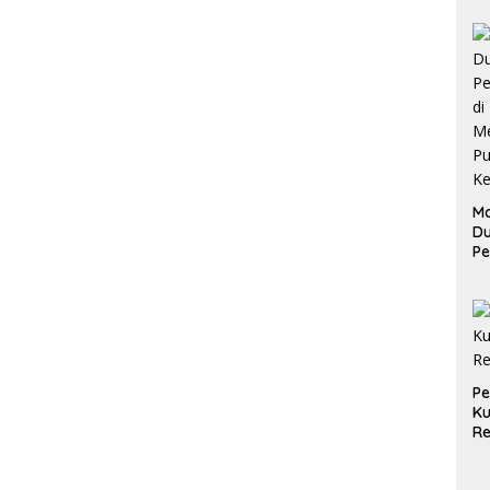
Ma
D
Pe
di
Me
Ru
Ke
P
Ku
Re