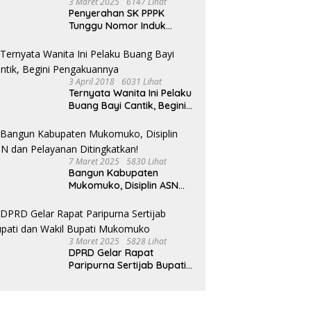
3 Maret 2025
6147 Lihat
Penyerahan SK PPPK
Tunggu Nomor Induk
Selesai
3 April 2018
6031 Lihat
Ternyata Wanita Ini Pelaku
Buang Bayi Cantik, Begini
Pengakuannya
7 Maret 2025
5830 Lihat
Bangun Kabupaten
Mukomuko, Disiplin ASN
dan Pelayanan
Ditingkatkan!
3 Maret 2025
5828 Lihat
DPRD Gelar Rapat
Paripurna Sertijab Bupati
dan Wakil Bupati
Mukomuko