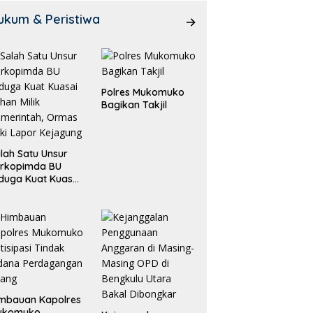
ukum & Peristiwa
Polres Mukomuko
Bagikan Takjil
lah Satu Unsur
orkopimda BU
duga Kuat Kuasai
han Milik
merintah, Ormas
ki Lapor
ejagung
mbauan Kapolres
ukomuko