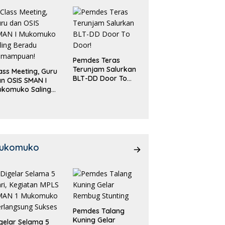
Pemdes Teras
Terunjam Salurkan
ass Meeting, Guru
BLT-DD Door To
n OSIS SMAN I
Door!
ukomuko Saling
eradu
emampuan!
ukomuko
Pemdes Talang
Kuning Gelar
gelar Selama 5