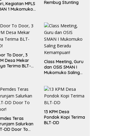
Rembug Stunting
ri, Kegiatan MPLS
MAN 1 Mukomuko
rlangsung Sukses
or To Door, 3
PM Desa Mekar
Class Meeting, Guru
ya Terima BLT-
dan OSIS SMAN I
!
Mukomuko Saling
Beradu
Kemampuan!
13 KPM Desa
Pondok Kopi Terima
mdes Teras
BLT-DD
runjam Salurkan
T-DD Door To
or!