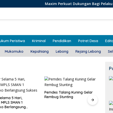
Maxim Perkuat Dukungan Bagi Pelaku Usaha Lokal d
ukum Peristiwa
Kriminal
Pendidikan
Potret Desa
Edito
Mukomuko
Kepahiang
Lebong
Rejang Lebong
Se
P
alang Kuning Gelar
Door To Door, 3 KPM Desa
Stunting
Mekar Jaya Terima BLT-DD!
Class
SMAN
Bera