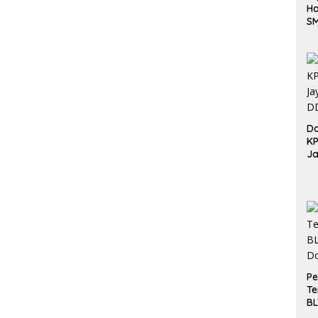
Ha
S
Be
Do
K
Ja
DD
Pe
Te
BL
Do