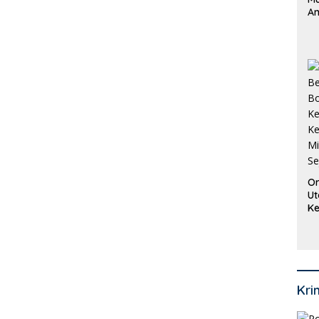
An
Pi
P
O
Or
Ut
Ke
Ke
Mi
Se
Kri