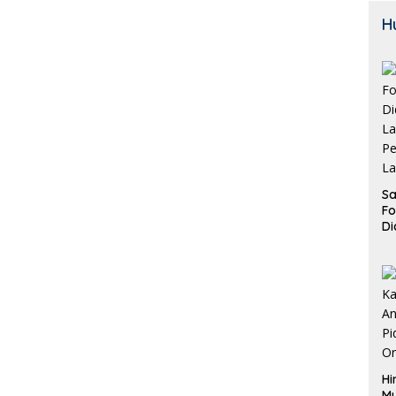
H
Sa
F
Di
La
Pe
La
K
Hi
M