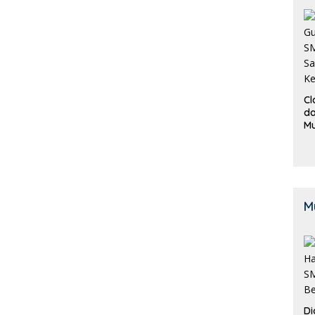
Cl
da
M
B
K
M
Di