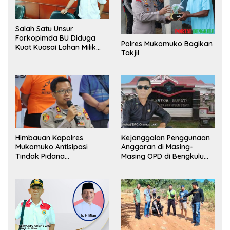
Salah Satu Unsur
Forkopimda BU Diduga
Polres Mukomuko Bagikan
Kuat Kuasai Lahan Milik
Takjil
Pemerintah, Ormas Laki
Lapor Kejagung
Himbauan Kapolres
Kejanggalan Penggunaan
Mukomuko Antisipasi
Anggaran di Masing-
Tindak Pidana
Masing OPD di Bengkulu
Perdagangan Orang
Utara Bakal Dibongkar