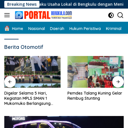
Langsung
i Pelaku Usaha Lokal di Bengkulu dengan Meningkatkan Ruang
Breaking News
ke
konten
Home
Nasional
Daerah
Hukum Peristiwa
Kriminal
Berita Otomotif
Digelar Selama 5 Hari,
Pemdes Talang Kuning Gelar
Kegiatan MPLS SMAN 1
Rembug Stunting
Mukomuko Berlangsung
Sukses