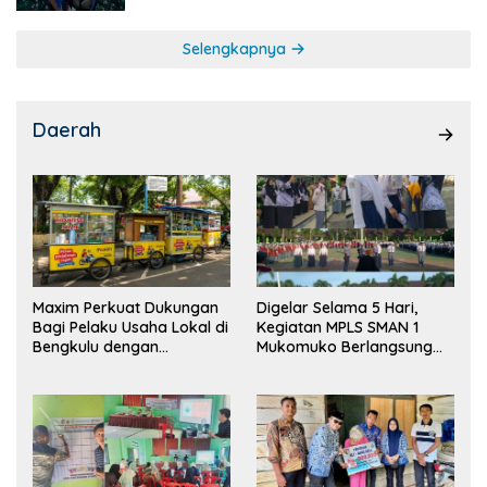
Selengkapnya
Daerah
Maxim Perkuat Dukungan
Digelar Selama 5 Hari,
Bagi Pelaku Usaha Lokal di
Kegiatan MPLS SMAN 1
Bengkulu dengan
Mukomuko Berlangsung
Meningkatkan Ruang
Sukses
Publik dan Kebersihan
Pasar