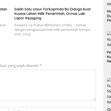
iatan
Salah Satu Unsur Forkopimda BU Diduga Kuat
Ma
Kuasai Lahan Milik Pemerintah, Ormas Laki
D
Lapor Kejagung
Pe
di
akan
Pewarta : Uj Thahar BENGKULU UTARA, – Terkait
Me
dengan penguasaan hak milik pemerintah berupa
Ru
aset yang…
Ke
P
Ku
Re
Ruas yang wajib ditandai
*
Cl