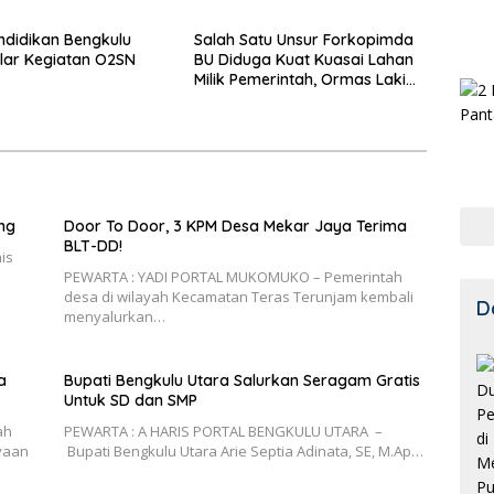
ndidikan Bengkulu
Salah Satu Unsur Forkopimda
lar Kegiatan O2SN
BU Diduga Kuat Kuasai Lahan
Milik Pemerintah, Ormas Laki
Lapor Kejagung
ng
Door To Door, 3 KPM Desa Mekar Jaya Terima
BLT-DD!
is
PEWARTA : YADI PORTAL MUKOMUKO – Pemerintah
desa di wilayah Kecamatan Teras Terunjam kembali
D
menyalurkan…
a
Bupati Bengkulu Utara Salurkan Seragam Gratis
Untuk SD dan SMP
ah
PEWARTA : A HARIS PORTAL BENGKULU UTARA –
yaan
Bupati Bengkulu Utara Arie Septia Adinata, SE, M.Ap…