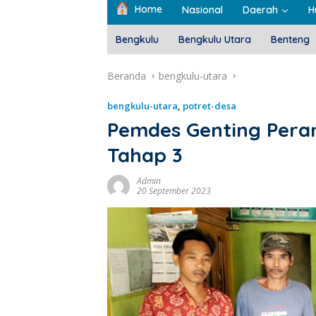
Home
Nasional
Daerah
H
Bengkulu
Bengkulu Utara
Benteng
Beranda
bengkulu-utara
bengkulu-utara
,
potret-desa
Pemdes Genting Pera
Tahap 3
Admin
20 September 2023