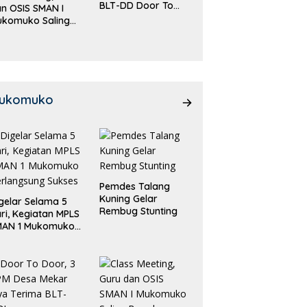
BLT-DD Door To
n OSIS SMAN I
Door!
ukomuko Saling
eradu
emampuan!
ukomuko
Pemdes Talang
Kuning Gelar
gelar Selama 5
Rembug Stunting
ri, Kegiatan MPLS
MAN 1 Mukomuko
rlangsung Sukses