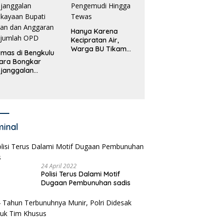
Hanya Karena
Kecipratan Air,
Warga BU Tikam
mas di Bengkulu
Pengemudi Hingga
ara Bongkar
Tewas
janggalan
kayaan Bupati
an dan Anggaran
jumlah OPD
minal
24 April 2022
Polisi Terus Dalami Motif
Dugaan Pembunuhan sadis