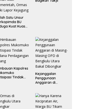
Bagikan Takjil
lah Satu Unsur
orkopimda BU
duga Kuat Kuasai
han Milik
merintah, Ormas
ki Lapor
ejagung
mbauan Kapolres
ukomuko
Kejanggalan
tisipasi Tindak
Penggunaan
dana
Anggaran di
erdagangan
Masing-Masing OPD
rang
di Bengkulu Utara
Bakal Dibongkar