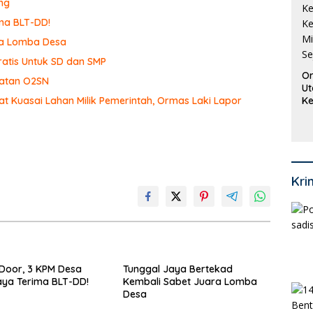
ng
ma BLT-DD!
ra Lomba Desa
ratis Untuk SD dan SMP
Or
iatan O2SN
Ut
Ke
t Kuasai Lahan Milik Pemerintah, Ormas Laki Lapor
Ke
Mi
Se
Kri
Door, 3 KPM Desa
Tunggal Jaya Bertekad
ya Terima BLT-DD!
Kembali Sabet Juara Lomba
Desa