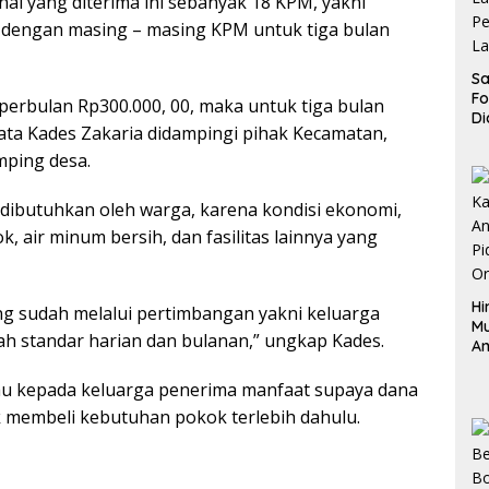
ai yang diterima ini sebanyak 18 KPM, yakni
er dengan masing – masing KPM untuk tiga bulan
Sa
F
 perbulan Rp300.000, 00, maka untuk tiga bulan
Di
kata Kades Zakaria didampingi pihak Kecamatan,
La
Pe
ping desa.
La
K
dibutuhkan oleh warga, karena kondisi ekonomi,
 air minum bersih, dan fasilitas lainnya yang
Hi
ng sudah melalui pertimbangan yakni keluarga
M
h standar harian dan bulanan,” ungkap Kades.
An
Pi
P
u kepada keluarga penerima manfaat supaya dana
O
k membeli kebutuhan pokok terlebih dahulu.