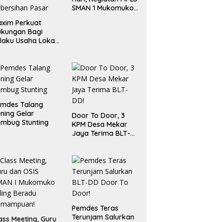
SMAN 1 Mukomuko
Berlangsung Sukses
xim Perkuat
ukungan Bagi
laku Usaha Lokal
 Bengkulu dengan
ningkatkan
ang Publik dan
bersihan Pasar
emdes Talang
ning Gelar
Door To Door, 3
mbug Stunting
KPM Desa Mekar
Jaya Terima BLT-
DD!
Pemdes Teras
Terunjam Salurkan
ass Meeting, Guru