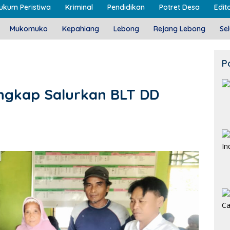
ukum Peristiwa
Kriminal
Pendidikan
Potret Desa
Edito
Mukomuko
Kepahiang
Lebong
Rejang Lebong
Se
P
ngkap Salurkan BLT DD