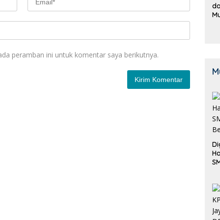
da
M
B
K
ada peramban ini untuk komentar saya berikutnya.
M
Di
Ha
S
Be