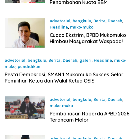
Penambahan Kuota BBM
advetorial
,
bengkulu
,
Berita
,
Daerah
,
Headline
,
muko-muko
18 November 2025
Cuaca Ekstrim, BPBD Mukomuko
Himbau Masyarakat Waspada!
advetorial
,
bengkulu
,
Berita
,
Daerah
,
galeri
,
Headline
,
muko-
muko
,
pendidikan
20 Oktober 2025
Pesta Demokrasi, SMAN 1 Mukomuko Sukses Gelar
Pemilihan Ketua dan Wakil Ketua OSIS
advetorial
,
bengkulu
,
Berita
,
Daerah
,
muko-muko
6 Oktober 2025
Pembahasan Raperda APBD 2026
Terancam Molor
advetorial
,
bengkulu
,
Berita
,
Daerah
,