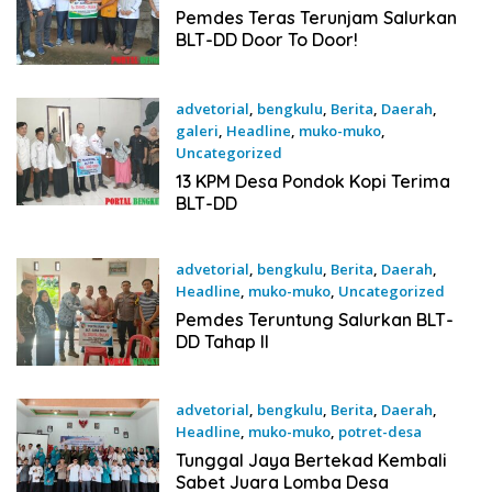
17 Juni 2026
Pemdes Teras Terunjam Salurkan
BLT-DD Door To Door!
advetorial
,
bengkulu
,
Berita
,
Daerah
,
galeri
,
Headline
,
muko-muko
,
Uncategorized
17 Juni 2026
13 KPM Desa Pondok Kopi Terima
BLT-DD
advetorial
,
bengkulu
,
Berita
,
Daerah
,
Headline
,
muko-muko
,
Uncategorized
11 Juni 2026
Pemdes Teruntung Salurkan BLT-
DD Tahap II
advetorial
,
bengkulu
,
Berita
,
Daerah
,
Headline
,
muko-muko
,
potret-desa
4 Juni 2026
Tunggal Jaya Bertekad Kembali
Sabet Juara Lomba Desa