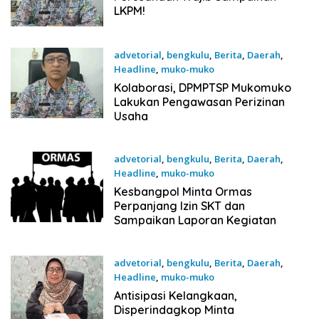
LKPM!
advetorial
,
bengkulu
,
Berita
,
Daerah
,
Headline
,
muko-muko
18 November 2025
Kolaborasi, DPMPTSP Mukomuko
Lakukan Pengawasan Perizinan
Usaha
advetorial
,
bengkulu
,
Berita
,
Daerah
,
Headline
,
muko-muko
18 November 2025
Kesbangpol Minta Ormas
Perpanjang Izin SKT dan
Sampaikan Laporan Kegiatan
advetorial
,
bengkulu
,
Berita
,
Daerah
,
Headline
,
muko-muko
18 November 2025
Antisipasi Kelangkaan,
Disperindagkop Minta