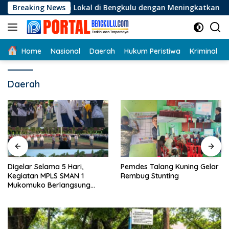
Langsung
okal di Bengkulu dengan Meningkatkan Ruang Publik dan Keber
Breaking News
ke
konten
Home
Nasional
Daerah
Hukum Peristiwa
Kriminal
Daerah
Digelar Selama 5 Hari,
Pemdes Talang Kuning Gelar
Kegiatan MPLS SMAN 1
Rembug Stunting
Mukomuko Berlangsung
Sukses