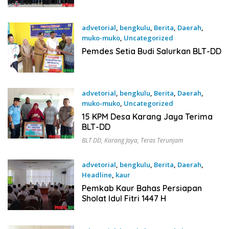
advetorial
,
bengkulu
,
Berita
,
Daerah
,
muko-muko
,
Uncategorized
26 Mei 2026
Pemdes Setia Budi Salurkan BLT-DD
advetorial
,
bengkulu
,
Berita
,
Daerah
,
muko-muko
,
Uncategorized
22 Mei 2026
15 KPM Desa Karang Jaya Terima
BLT-DD
BLT DD
,
Karang Jaya
,
Teras Terunjam
advetorial
,
bengkulu
,
Berita
,
Daerah
,
Headline
,
kaur
11 Maret 2026
Pemkab Kaur Bahas Persiapan
Sholat Idul Fitri 1447 H