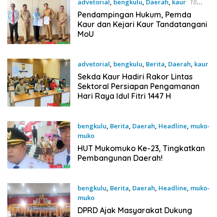
advetorial
,
bengkulu
,
Daerah
,
kaur
10
Maret 2026
Pendampingan Hukum, Pemda
Kaur dan Kejari Kaur Tandatangani
MoU
advetorial
,
bengkulu
,
Berita
,
Daerah
,
kaur
9 Maret 2026
Sekda Kaur Hadiri Rakor Lintas
Sektoral Persiapan Pengamanan
Hari Raya Idul Fitri 1447 H
bengkulu
,
Berita
,
Daerah
,
Headline
,
muko-
muko
25 Februari 2026
HUT Mukomuko Ke-23, Tingkatkan
Pembangunan Daerah!
bengkulu
,
Berita
,
Daerah
,
Headline
,
muko-
muko
24 Februari 2026
DPRD Ajak Masyarakat Dukung