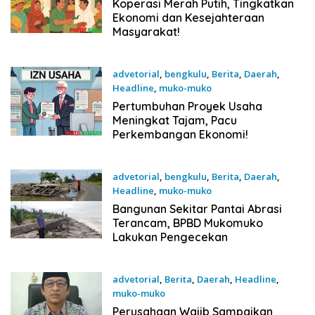
19 November 2025
Koperasi Merah Putih, Tingkatkan
Ekonomi dan Kesejahteraan
Masyarakat!
advetorial
,
bengkulu
,
Berita
,
Daerah
,
Headline
,
muko-muko
19 November 2025
Pertumbuhan Proyek Usaha
Meningkat Tajam, Pacu
Perkembangan Ekonomi!
advetorial
,
bengkulu
,
Berita
,
Daerah
,
Headline
,
muko-muko
19 November 2025
Bangunan Sekitar Pantai Abrasi
Terancam, BPBD Mukomuko
Lakukan Pengecekan
advetorial
,
Berita
,
Daerah
,
Headline
,
muko-muko
19 November 2025
Perusahaan Wajib Sampaikan