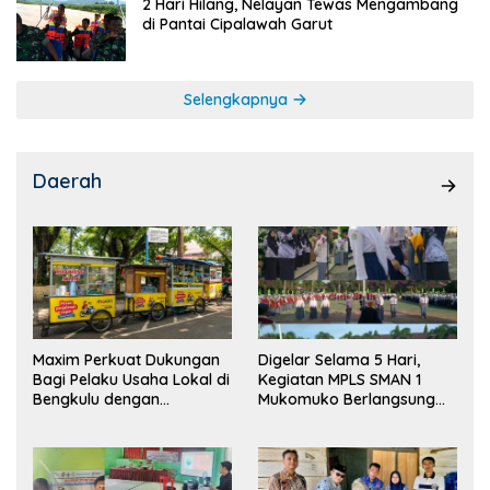
2 Hari Hilang, Nelayan Tewas Mengambang
di Pantai Cipalawah Garut
Selengkapnya
Daerah
Maxim Perkuat Dukungan
Digelar Selama 5 Hari,
Bagi Pelaku Usaha Lokal di
Kegiatan MPLS SMAN 1
Bengkulu dengan
Mukomuko Berlangsung
Meningkatkan Ruang
Sukses
Publik dan Kebersihan
Pasar