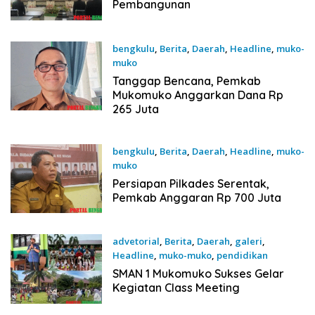
Pembangunan
bengkulu
,
Berita
,
Daerah
,
Headline
,
muko-
muko
29 Januari 2026
Tanggap Bencana, Pemkab
Mukomuko Anggarkan Dana Rp
265 Juta
bengkulu
,
Berita
,
Daerah
,
Headline
,
muko-
muko
21 Januari 2026
Persiapan Pilkades Serentak,
Pemkab Anggaran Rp 700 Juta
advetorial
,
Berita
,
Daerah
,
galeri
,
Headline
,
muko-muko
,
pendidikan
17 Desember 2025
SMAN 1 Mukomuko Sukses Gelar
Kegiatan Class Meeting