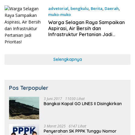
advetorial
,
bengkulu
,
Berita
,
Daerah
,
muko-muko
19 September 2025
Warga Selagan Raya Sampaikan
Aspirasi, Air Bersih dan
Infrastruktur Pertanian Jadi
Prioritas!
Selengkapnya
Pos Terpopuler
3 Juni 2017
11030 Lihat
Bangkai Kapal GO LINES II Disingkirkan
3 Maret 2025
6147 Lihat
Penyerahan SK PPPK Tunggu Nomor