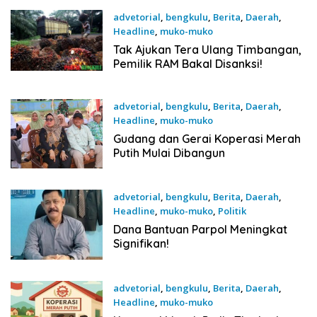
advetorial
,
bengkulu
,
Berita
,
Daerah
,
Headline
,
muko-muko
21 November 2025
Tak Ajukan Tera Ulang Timbangan,
Pemilik RAM Bakal Disanksi!
advetorial
,
bengkulu
,
Berita
,
Daerah
,
Headline
,
muko-muko
20 November 2025
Gudang dan Gerai Koperasi Merah
Putih Mulai Dibangun
advetorial
,
bengkulu
,
Berita
,
Daerah
,
Headline
,
muko-muko
,
Politik
20 November 2025
Dana Bantuan Parpol Meningkat
Signifikan!
advetorial
,
bengkulu
,
Berita
,
Daerah
,
Headline
,
muko-muko