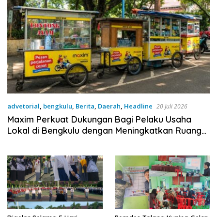
advetorial
,
bengkulu
,
Berita
,
Daerah
,
Headline
20 Juli 2026
Maxim Perkuat Dukungan Bagi Pelaku Usaha
Lokal di Bengkulu dengan Meningkatkan Ruang
Publik dan Kebersihan Pasar