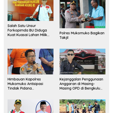
Salah Satu Unsur
Forkopimda BU Diduga
Polres Mukomuko Bagikan
Kuat Kuasai Lahan Milik
Takjil
Pemerintah, Ormas Laki
Lapor Kejagung
Himbauan Kapolres
Kejanggalan Penggunaan
Mukomuko Antisipasi
Anggaran di Masing-
Tindak Pidana
Masing OPD di Bengkulu
Perdagangan Orang
Utara Bakal Dibongkar