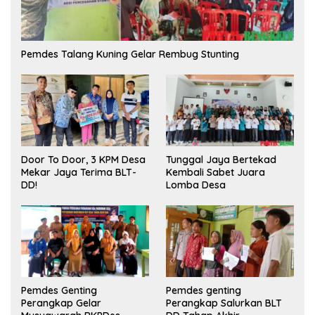
Pemdes Talang Kuning Gelar Rembug Stunting
Tunggal Jaya Bertekad
Door To Door, 3 KPM Desa
Kembali Sabet Juara
Mekar Jaya Terima BLT-
Lomba Desa
DD!
Pemdes Genting
Pemdes genting
Perangkap Gelar
Perangkap Salurkan BLT