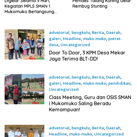
Digelar Selama 5 Hari,
Pemdes Talang Kuning Gelar
Kegiatan MPLS SMAN 1
Rembug Stunting
Mukomuko Berlangsung
Sukses
advetorial
,
bengkulu
,
Berita
,
Daerah
,
galeri
,
Headline
,
muko-muko
,
potret-
desa
,
Uncategorized
18 Juni 2026
Door To Door, 3 KPM Desa Mekar
Jaya Terima BLT-DD!
advetorial
,
bengkulu
,
Berita
,
Daerah
,
galeri
,
Headline
,
muko-muko
,
pendidikan
,
Uncategorized
17 Juni 2026
Class Meeting, Guru dan OSIS SMAN
I Mukomuko Saling Beradu
Kemampuan!
advetorial
,
bengkulu
,
Berita
,
Daerah
,
Headline
,
muko-muko
,
Uncategorized