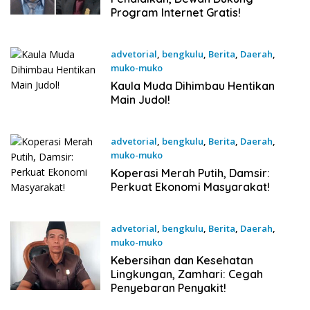
Program Internet Gratis!
advetorial
,
bengkulu
,
Berita
,
Daerah
,
muko-muko
19 September 2025
Kaula Muda Dihimbau Hentikan
Main Judol!
advetorial
,
bengkulu
,
Berita
,
Daerah
,
muko-muko
19 September 2025
Koperasi Merah Putih, Damsir:
Perkuat Ekonomi Masyarakat!
advetorial
,
bengkulu
,
Berita
,
Daerah
,
muko-muko
19 September 2025
Kebersihan dan Kesehatan
Lingkungan, Zamhari: Cegah
Penyebaran Penyakit!