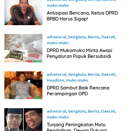
muko-muko
20 September 2025
Antisipasi Bencana, Ketua DPRD:
BPBD Harus Sigap!
advetorial
,
bengkulu
,
Berita
,
Daerah
,
muko-muko
20 September 2025
DPRD Mukomuko Minta Awasi
Penyaluran Pupuk Bersubsidi
advetorial
,
bengkulu
,
Berita
,
Daerah
,
Headline
,
muko-muko
20 September 2025
DPRD Sambut Baik Rencana
Perampingan OPD
advetorial
,
bengkulu
,
Berita
,
Daerah
,
muko-muko
20 September 2025
Tunjang Peningkatan Mutu
Pendidikan, Dewan Dukung