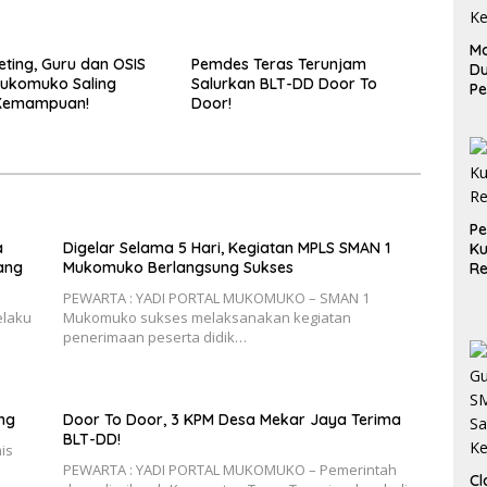
Ma
eting, Guru dan OSIS
Pemdes Teras Terunjam
D
Mukomuko Saling
Salurkan BLT-DD Door To
Pe
Kemampuan!
Door!
di
Me
Ru
Ke
P
a
Digelar Selama 5 Hari, Kegiatan MPLS SMAN 1
Ku
ang
Mukomuko Berlangsung Sukses
Re
PEWARTA : YADI PORTAL MUKOMUKO – SMAN 1
elaku
Mukomuko sukses melaksanakan kegiatan
penerimaan peserta didik…
ng
Door To Door, 3 KPM Desa Mekar Jaya Terima
BLT-DD!
is
PEWARTA : YADI PORTAL MUKOMUKO – Pemerintah
Cl