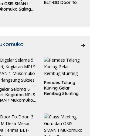
BLT-DD Door To
n OSIS SMAN I
Door!
ukomuko Saling
eradu
emampuan!
ukomuko
Pemdes Talang
Kuning Gelar
gelar Selama 5
Rembug Stunting
ri, Kegiatan MPLS
MAN 1 Mukomuko
rlangsung Sukses