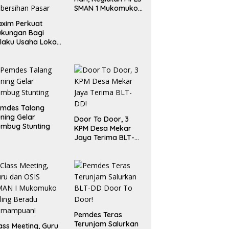
SMAN 1 Mukomuko
Berlangsung Sukses
xim Perkuat
ukungan Bagi
laku Usaha Lokal
 Bengkulu dengan
ningkatkan
ang Publik dan
bersihan Pasar
emdes Talang
ning Gelar
Door To Door, 3
mbug Stunting
KPM Desa Mekar
Jaya Terima BLT-
DD!
Pemdes Teras
Terunjam Salurkan
ass Meeting, Guru