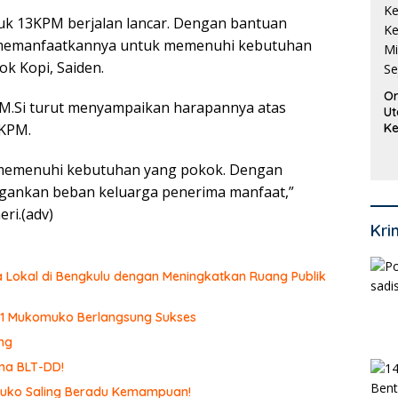
uk 13KPM berjalan lancar. Dengan bantuan
t memanfaatkannya untuk memenuhi kebutuhan
ok Kopi, Saiden.
Or
, M.Si turut menyampaikan harapannya atas
Ut
 KPM.
Ke
Ke
Mi
 memenuhi kebutuhan yang pokok. Dengan
Se
ingankan beban keluarga penerima manfaat,”
ri.(adv)
Kri
 Lokal di Bengkulu dengan Meningkatkan Ruang Publik
N 1 Mukomuko Berlangsung Sukses
ng
ma BLT-DD!
omuko Saling Beradu Kemampuan!