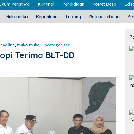
ukum Peristiwa
Kriminal
Pendidikan
Potret Desa
Edito
Mukomuko
Kepahiang
Lebong
Rejang Lebong
Se
P
eadline
,
muko-muko
,
Uncategorized
opi Terima BLT-DD