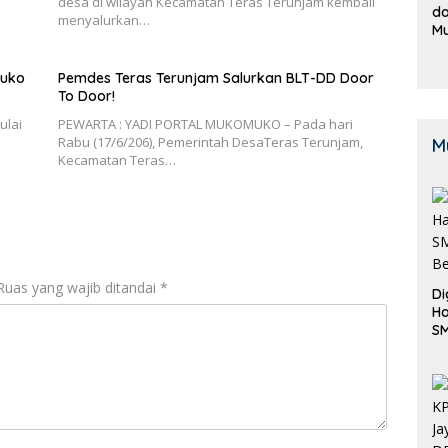
desa di wilayah Kecamatan Teras Terunjam kembali
da
menyalurkan…
M
B
K
muko
Pemdes Teras Terunjam Salurkan BLT-DD Door
To Door!
ulai
PEWARTA : YADI PORTAL MUKOMUKO – Pada hari
Rabu (17/6/206), Pemerintah DesaTeras Terunjam,
M
Kecamatan Teras…
Ruas yang wajib ditandai
*
Di
Ha
S
Be