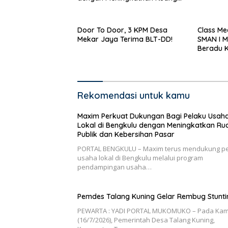
Publik dan Kebersihan Pasar
Door To Door, 3 KPM Desa
Class Me
Mekar Jaya Terima BLT-DD!
SMAN I 
Beradu 
Rekomendasi untuk kamu
Maxim Perkuat Dukungan Bagi Pelaku Usah
Lokal di Bengkulu dengan Meningkatkan Ru
Publik dan Kebersihan Pasar
PORTAL BENGKULU – Maxim terus mendukung p
usaha lokal di Bengkulu melalui program
pendampingan usaha…
Pemdes Talang Kuning Gelar Rembug Stunti
PEWARTA : YADI PORTAL MUKOMUKO – Pada Kam
(16/7/2026), Pemerintah Desa Talang Kuning,