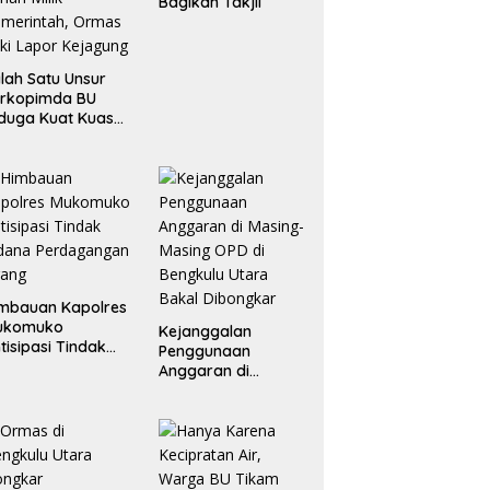
Bagikan Takjil
lah Satu Unsur
orkopimda BU
duga Kuat Kuasai
han Milik
merintah, Ormas
ki Lapor
ejagung
mbauan Kapolres
ukomuko
Kejanggalan
tisipasi Tindak
Penggunaan
dana
Anggaran di
erdagangan
Masing-Masing OPD
rang
di Bengkulu Utara
Bakal Dibongkar