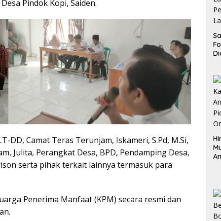
 Desa Pindok Kopi, Saiden.
Sa
F
Di
La
Pe
La
K
Hi
T-DD, Camat Teras Terunjam, Iskameri, S.Pd, M.Si,
M
m, Julita, Perangkat Desa, BPD, Pendamping Desa,
An
on serta pihak terkait lainnya termasuk para
Pi
P
O
uarga Penerima Manfaat (KPM) secara resmi dan
an.