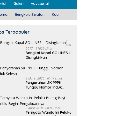
rial
Galeri
Advetorial
luma
Bengkulu Selatan
Kaur
os Terpopuler
3
Juni
2017
11029 Lihat
Bangkai Kapal GO LINES II
Disingkirkan
3 Maret 2025
6147 Lihat
Penyerahan SK PPPK
Tunggu Nomor Induk
Selesai
3 April 2018
6031 Lihat
Ternyata Wanita Ini Pelaku