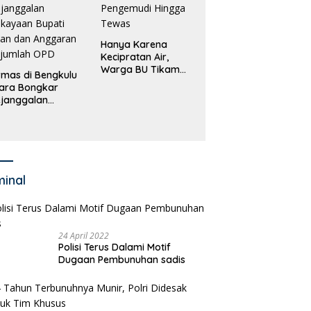
Hanya Karena
Kecipratan Air,
Warga BU Tikam
mas di Bengkulu
Pengemudi Hingga
ara Bongkar
Tewas
janggalan
kayaan Bupati
an dan Anggaran
jumlah OPD
minal
24 April 2022
Polisi Terus Dalami Motif
Dugaan Pembunuhan sadis