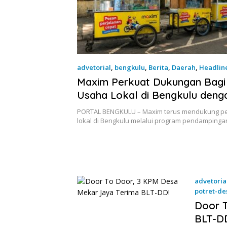
advetorial
,
bengkulu
,
Berita
,
Daerah
,
Headlin
Maxim Perkuat Dukungan Bagi
Usaha Lokal di Bengkulu deng
Meningkatkan Ruang Publik da
PORTAL BENGKULU – Maxim terus mendukung p
Kebersihan Pasar
lokal di Bengkulu melalui program pendamping
advetoria
potret-de
18 Juni 2
Door T
BLT-D