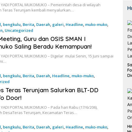
 YADI PORTAL MUKOMUKO – Pemerintah desa di wilayah
H
 Teras Terunjam kembali menyalurkan…
l
,
bengkulu
,
Berita
,
Daerah
,
galeri
,
Headline
,
muko-muko
,
an
,
Uncategorized
026
Meeting, Guru dan OSIS SMAN I
uko Saling Beradu Kemampuan!
 YADI PORTAL MUKOMUKO – Digelar mulai Senin, 15 Juni sampai
uni…
Sa
F
Di
l
,
bengkulu
,
Berita
,
Daerah
,
Headline
,
muko-muko
,
La
rized
Pe
026
s Teras Terunjam Salurkan BLT-DD
La
K
o Door!
 YADI PORTAL MUKOMUKO – Pada hari Rabu (17/6/206),
h DesaTeras Terunjam, Kecamatan Teras…
Hi
l
,
bengkulu
,
Berita
,
Daerah
,
galeri
,
Headline
,
muko-muko
,
M