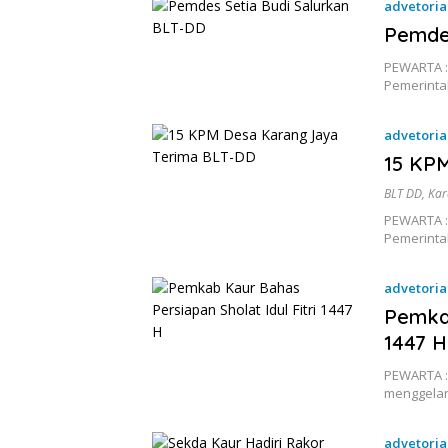
advetoria
Mei 2026
Pemdes
PEWARTA :
Pemerinta
advetoria
Mei 2026
15 KP
BLT DD
,
Kar
PEWARTA :
Pemerinta
advetoria
Pemkab
1447 H
PEWARTA :
menggelar
advetoria