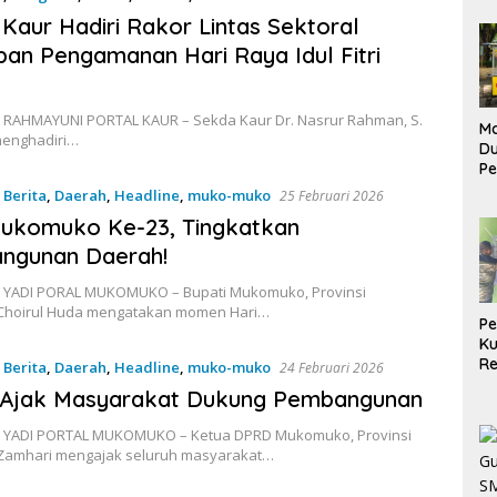
Kaur Hadiri Rakor Lintas Sektoral
pan Pengamanan Hari Raya Idul Fitri
 RAHMAYUNI PORTAL KAUR – Sekda Kaur Dr. Nasrur Rahman, S.
Ma
 menghadiri…
D
Pe
di
,
Berita
,
Daerah
,
Headline
,
muko-muko
25 Februari 2026
Me
ukomuko Ke-23, Tingkatkan
Ru
Ke
ngunan Daerah!
 YADI PORAL MUKOMUKO – Bupati Mukomuko, Provinsi
Choirul Huda mengatakan momen Hari…
P
Ku
Re
,
Berita
,
Daerah
,
Headline
,
muko-muko
24 Februari 2026
Ajak Masyarakat Dukung Pembangunan
 YADI PORTAL MUKOMUKO – Ketua DPRD Mukomuko, Provinsi
Zamhari mengajak seluruh masyarakat…