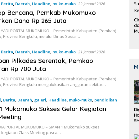
,
Berita
,
Daerah
,
Headline
,
muko-muko
29 Januari 2026
ap Bencana, Pemkab Mukomuko
kan Dana Rp 265 Juta
Cl
da
 YADI PORTAL MUKOMUKO – Pemerintah Kabupaten (Pemkab)
M
 Provinsi Bengkulu, melalui Dinas Sosial…
B
K
,
Berita
,
Daerah
,
Headline
,
muko-muko
21 Januari 2026
pan Pilkades Serentak, Pemkab
M
an Rp 700 Juta
 YADI PORTAL MUKOMUKO – Pemerintah Kabupaten (Pemkab)
 Provinsi Bengkulu mengalokasikan anggaran sekitar…
l
,
Berita
,
Daerah
,
galeri
,
Headline
,
muko-muko
,
pendidikan
ber 2025
1 Mukomuko Sukses Gelar Kegiatan
Di
Ha
Meeting
S
Be
 DIA PORTAL MUKOMUKO – SMAN 1 Mukomuko sukses
 kegiatan Class Meeting pasca…