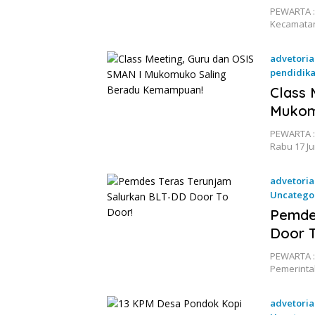
PEWARTA :
Kecamatan
advetoria
pendidik
17 Juni 2
Class 
Mukom
PEWARTA :
Rabu 17 J
advetoria
Uncatego
17 Juni 2
Pemde
Door T
PEWARTA :
Pemerinta
advetoria