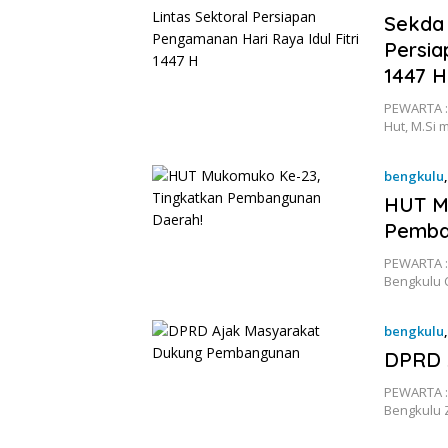
Sekda 
Persia
1447 H
PEWARTA :
Hut, M.Si
bengkulu
HUT M
Pemba
PEWARTA :
Bengkulu 
bengkulu
DPRD 
PEWARTA :
Bengkulu 