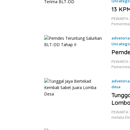
Uncatego
17 Juni 2
13 KP
PEWARTA :
Pemerinta
advetoria
Uncatego
11 Juni 2
Pemdes
PEWARTA :
Pemerinta
advetoria
desa
4 Juni 202
Tungga
Lomba
PEWARTA 
melalui D