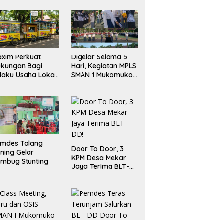
xim Perkuat
Digelar Selama 5
ukungan Bagi
Hari, Kegiatan MPLS
laku Usaha Lokal
SMAN 1 Mukomuko
 Bengkulu dengan
Berlangsung Sukses
ningkatkan
ang Publik dan
bersihan Pasar
emdes Talang
Door To Door, 3
ning Gelar
KPM Desa Mekar
mbug Stunting
Jaya Terima BLT-
DD!