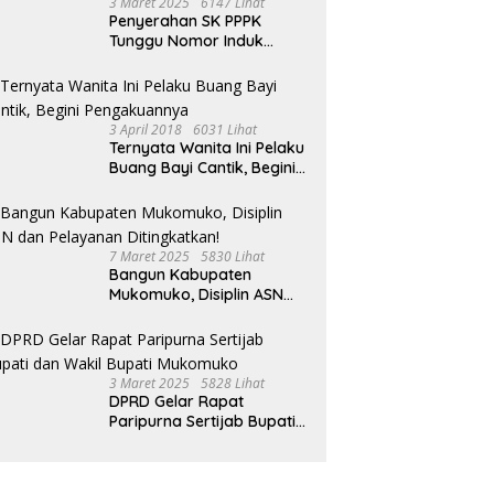
3 Maret 2025
6147 Lihat
Penyerahan SK PPPK
Tunggu Nomor Induk
Selesai
3 April 2018
6031 Lihat
Ternyata Wanita Ini Pelaku
Buang Bayi Cantik, Begini
Pengakuannya
7 Maret 2025
5830 Lihat
Bangun Kabupaten
Mukomuko, Disiplin ASN
dan Pelayanan
Ditingkatkan!
3 Maret 2025
5828 Lihat
DPRD Gelar Rapat
Paripurna Sertijab Bupati
dan Wakil Bupati
Mukomuko