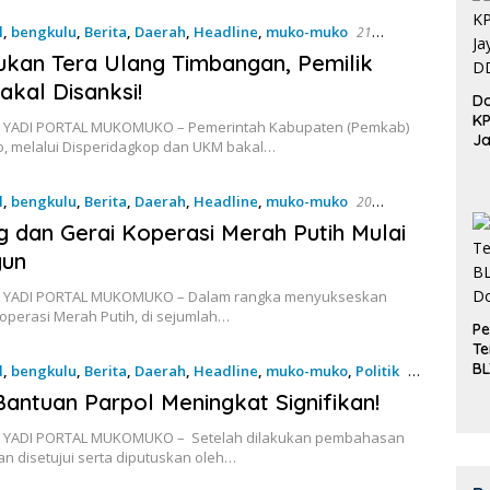
l
,
bengkulu
,
Berita
,
Daerah
,
Headline
,
muko-muko
21
2025
ukan Tera Ulang Timbangan, Pemilik
kal Disanksi!
Do
K
 YADI PORTAL MUKOMUKO – Pemerintah Kabupaten (Pemkab)
Ja
 melalui Disperidagkop dan UKM bakal…
DD
l
,
bengkulu
,
Berita
,
Daerah
,
Headline
,
muko-muko
20
2025
 dan Gerai Koperasi Merah Putih Mulai
gun
: YADI PORTAL MUKOMUKO – Dalam rangka menyukseskan
operasi Merah Putih, di sejumlah…
Pe
Te
BL
l
,
bengkulu
,
Berita
,
Daerah
,
Headline
,
muko-muko
,
Politik
20
Do
2025
antuan Parpol Meningkat Signifikan!
 YADI PORTAL MUKOMUKO – Setelah dilakukan pembahasan
n disetujui serta diputuskan oleh…