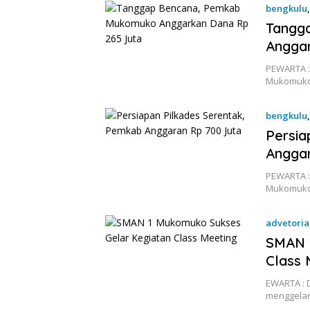
bengkulu
Tangg
Anggar
PEWARTA :
Mukomuko,
bengkulu
Persia
Anggar
PEWARTA :
Mukomuko,
advetoria
17 Desem
SMAN 
Class 
EWARTA :
menggelar