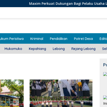
Maxim Perkuat Dukungan Bagi Pelaku Usaha Lokal di Bengkul
ukum Peristiwa
Kriminal
Pendidikan
Potret Desa
Edito
Mukomuko
Kepahiang
Lebong
Rejang Lebong
Se
P