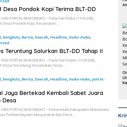
rized
An
026
M Desa Pondok Kopi Terima BLT-DD
Pi
P
 YADI PORTAL MUKOMUKO – Pada hari Rabu (17/6/206),
O
h Desa Pondok Kopi, Kecamatan…
l
,
bengkulu
,
Berita
,
Daerah
,
Headline
,
muko-muko
,
rized
026
 Teruntung Salurkan BLT-DD Tahap II
 YADI PORTAL MUKOMUKO – Pada hari Kamis (11/6/206),
h Desa Teruntung, Kecamatan Teras…
Or
Ut
l
,
bengkulu
,
Berita
,
Daerah
,
Headline
,
muko-muko
,
potret-
Ke
Ke
6
l Jaya Bertekad Kembali Sabet Juara
Mi
Se
 Desa
: YADI PORTAL MUKOMUKO – Pemerintah Kabupaten Mukomuko
inas Pemberdayaan Masyarakat dan Desa…
Kri