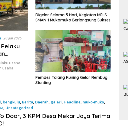
Digelar Selama 5 Hari, Kegiatan MPLS
SMAN 1 Mukomuko Berlangsung Sukses
e
20 Juli 2026
 Pelaku
an
n
elaku usaha
an usaha…
Pemdes Talang Kuning Gelar Rembug
Stunting
l
,
bengkulu
,
Berita
,
Daerah
,
galeri
,
Headline
,
muko-muko
,
sa
,
Uncategorized
026
o Door, 3 KPM Desa Mekar Jaya Terima
D!