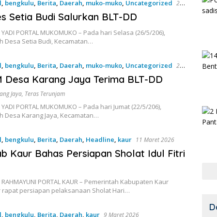
l
,
bengkulu
,
Berita
,
Daerah
,
muko-muko
,
Uncategorized
26
 Setia Budi Salurkan BLT-DD
 YADI PORTAL MUKOMUKO – Pada hari Selasa (26/5/206),
h Desa Setia Budi, Kecamatan…
l
,
bengkulu
,
Berita
,
Daerah
,
muko-muko
,
Uncategorized
22
M Desa Karang Jaya Terima BLT-DD
ang Jaya
,
Teras Terunjam
 YADI PORTAL MUKOMUKO – Pada hari Jumat (22/5/206),
h Desa Karang Jaya, Kecamatan…
l
,
bengkulu
,
Berita
,
Daerah
,
Headline
,
kaur
11 Maret 2026
 Kaur Bahas Persiapan Sholat Idul Fitri
 RAHMAYUNI PORTAL KAUR – Pemerintah Kabupaten Kaur
 rapat persiapan pelaksanaan Sholat Hari…
D
l
,
bengkulu
,
Berita
,
Daerah
,
kaur
9 Maret 2026