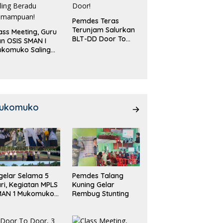
Pemdes Teras
Terunjam Salurkan
ass Meeting, Guru
BLT-DD Door To
n OSIS SMAN I
Door!
ukomuko Saling
eradu
emampuan!
ukomuko
gelar Selama 5
Pemdes Talang
ri, Kegiatan MPLS
Kuning Gelar
MAN 1 Mukomuko
Rembug Stunting
rlangsung Sukses