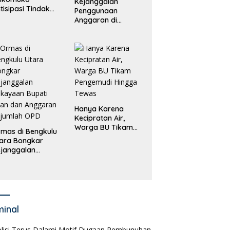
Kejanggalan
tisipasi Tindak
Penggunaan
dana
Anggaran di
erdagangan
Masing-Masing OPD
rang
di Bengkulu Utara
Bakal Dibongkar
Hanya Karena
Kecipratan Air,
Warga BU Tikam
mas di Bengkulu
Pengemudi Hingga
ara Bongkar
Tewas
janggalan
kayaan Bupati
an dan Anggaran
jumlah OPD
minal