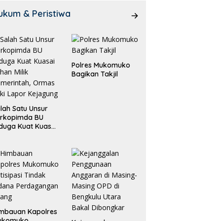
ukum & Peristiwa
Polres Mukomuko
Bagikan Takjil
lah Satu Unsur
orkopimda BU
duga Kuat Kuasai
han Milik
merintah, Ormas
ki Lapor
ejagung
mbauan Kapolres
ukomuko