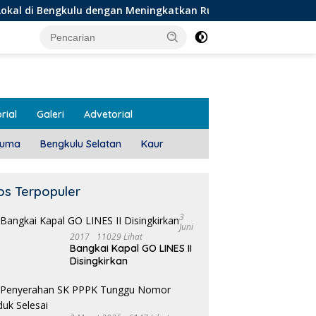
u dengan Meningkatkan Ruang Publik dan Kebersihan Pasar
rial
Galeri
Advetorial
luma
Bengkulu Selatan
Kaur
os Terpopuler
3
Juni
2017
11029 Lihat
Bangkai Kapal GO LINES II
Disingkirkan