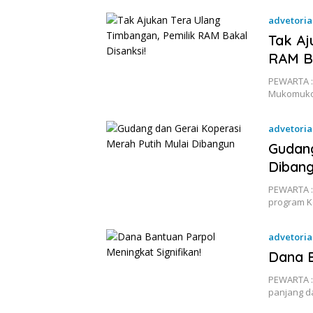
advetoria
November 
Tak Aj
RAM Ba
PEWARTA :
Mukomuko,
advetoria
November 
Gudang
Diban
PEWARTA 
program K
advetoria
November 
Dana B
PEWARTA :
panjang da