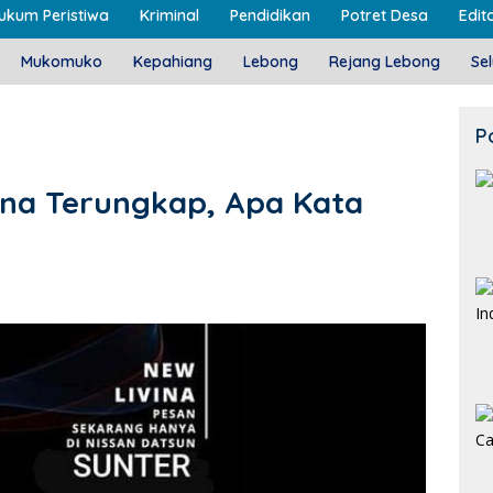
ukum Peristiwa
Kriminal
Pendidikan
Potret Desa
Edito
Mukomuko
Kepahiang
Lebong
Rejang Lebong
Se
P
ina Terungkap, Apa Kata