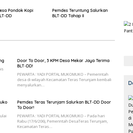
esa Pondok Kopi
Pemdes Teruntung Salurkan
BLT-DD
BLT-DD Tahap II
ng
Door To Door, 3 KPM Desa Mekar Jaya Terima
BLT-DD!
is
PEWARTA : YADI PORTAL MUKOMUKO – Pemerintah
desa di wilayah Kecamatan Teras Terunjam kembali
D
menyalurkan…
muko
Pemdes Teras Terunjam Salurkan BLT-DD Door
To Door!
ulai
PEWARTA : YADI PORTAL MUKOMUKO – Pada hari
Rabu (17/6/206), Pemerintah DesaTeras Terunjam,
Kecamatan Teras…