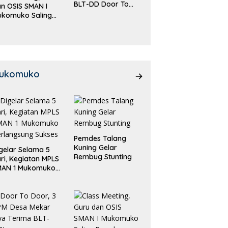
BLT-DD Door To
n OSIS SMAN I
Door!
ukomuko Saling
eradu
emampuan!
ukomuko
Pemdes Talang
Kuning Gelar
gelar Selama 5
Rembug Stunting
ri, Kegiatan MPLS
MAN 1 Mukomuko
rlangsung Sukses