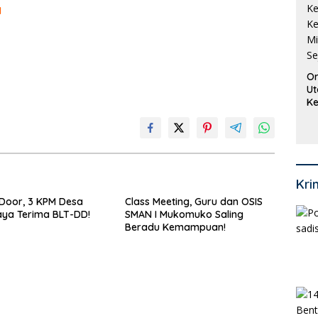
I
Or
Ut
Ke
Ke
Mi
Se
Kri
Door, 3 KPM Desa
Class Meeting, Guru dan OSIS
ya Terima BLT-DD!
SMAN I Mukomuko Saling
Beradu Kemampuan!