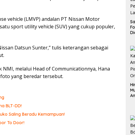
pose vehicle (LMVP) andalan PT Nissan Motor
Sa
satu sport utility vehicle (SUV) yang cukup populer,
F
Di
La
Pe
Nissan Datsun Sunter,” tulis keterangan sebagai
La
K
t.
 NMI, melalui Head of Communicationnya, Hana
foto yang beredar tersebut.
Hi
M
An
ng
Pi
ma BLT-DD!
P
O
omuko Saling Beradu Kemampuan!
or To Door!