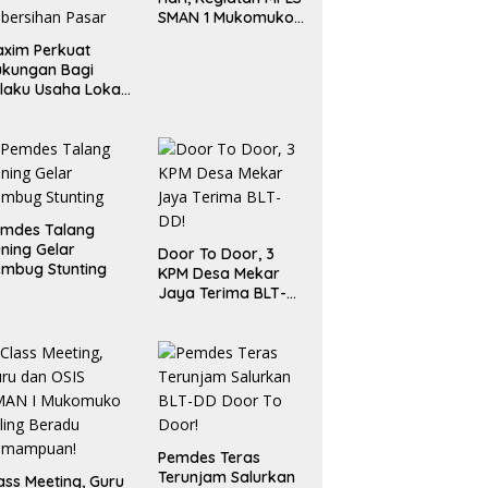
SMAN 1 Mukomuko
Berlangsung Sukses
xim Perkuat
ukungan Bagi
laku Usaha Lokal
 Bengkulu dengan
ningkatkan
ang Publik dan
bersihan Pasar
emdes Talang
ning Gelar
Door To Door, 3
mbug Stunting
KPM Desa Mekar
Jaya Terima BLT-
DD!
Pemdes Teras
Terunjam Salurkan
ass Meeting, Guru