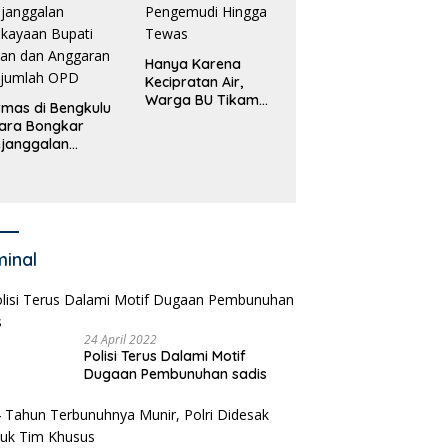
Hanya Karena
Kecipratan Air,
Warga BU Tikam
mas di Bengkulu
Pengemudi Hingga
ara Bongkar
Tewas
janggalan
kayaan Bupati
an dan Anggaran
jumlah OPD
minal
24 April 2022
Polisi Terus Dalami Motif
Dugaan Pembunuhan sadis