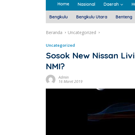
Home
Nasional
Daerah
H
Bengkulu
Bengkulu Utara
Benteng
Beranda
Uncategorized
Uncategorized
Sosok New Nissan Liv
NMI?
Admin
16 Maret 2019