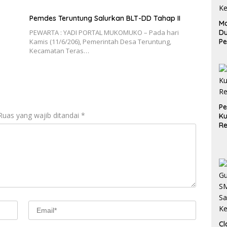
Pemdes Teruntung Salurkan BLT-DD Tahap II
Ma
D
PEWARTA : YADI PORTAL MUKOMUKO – Pada hari
Pe
Kamis (11/6/206), Pemerintah Desa Teruntung,
di
Kecamatan Teras…
Me
Ru
Ke
P
Ruas yang wajib ditandai
*
Ku
Re
Cl