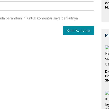
da
M
B
K
ada peramban ini untuk komentar saya berikutnya.
M
Di
Ha
S
Be