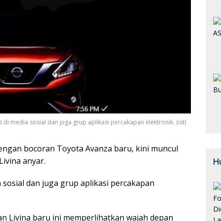
i media sosial dan juga grup aplikasi percakapan elektronik. (ist)
dengan bocoran Toyota Avanza baru, kini muncul
Livina anyar.
H
 sosial dan juga grup aplikasi percakapan
san Livina baru ini memperlihatkan wajah depan