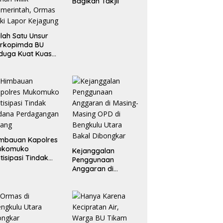
Bagikan Takjil
lah Satu Unsur
orkopimda BU
duga Kuat Kuasai
han Milik
merintah, Ormas
ki Lapor
ejagung
mbauan Kapolres
ukomuko
Kejanggalan
tisipasi Tindak
Penggunaan
dana
Anggaran di
erdagangan
Masing-Masing OPD
rang
di Bengkulu Utara
Bakal Dibongkar