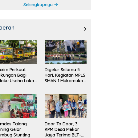
Selengkapnya
aerah
xim Perkuat
Digelar Selama 5
ukungan Bagi
Hari, Kegiatan MPLS
laku Usaha Lokal
SMAN 1 Mukomuko
 Bengkulu dengan
Berlangsung Sukses
ningkatkan
ang Publik dan
bersihan Pasar
emdes Talang
Door To Door, 3
ning Gelar
KPM Desa Mekar
mbug Stunting
Jaya Terima BLT-