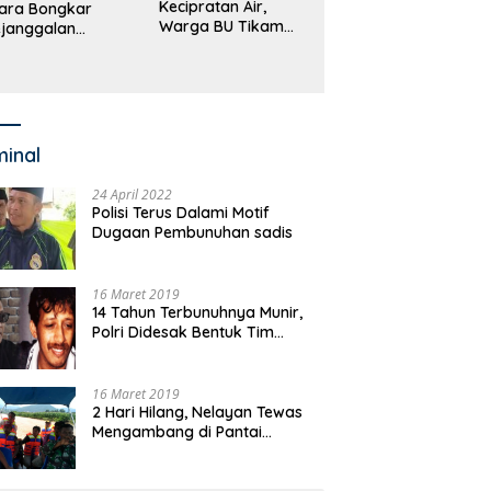
Kecipratan Air,
ara Bongkar
Warga BU Tikam
janggalan
Pengemudi Hingga
kayaan Bupati
Tewas
an dan Anggaran
jumlah OPD
minal
24 April 2022
Polisi Terus Dalami Motif
Dugaan Pembunuhan sadis
16 Maret 2019
14 Tahun Terbunuhnya Munir,
Polri Didesak Bentuk Tim
Khusus
16 Maret 2019
2 Hari Hilang, Nelayan Tewas
Mengambang di Pantai
Cipalawah Garut