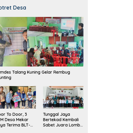
otret Desa
mdes Talang Kuning Gelar Rembug
unting
Tunggal Jaya
or To Door, 3
Bertekad Kembali
PM Desa Mekar
Sabet Juara Lomba
ya Terima BLT-
Desa
!