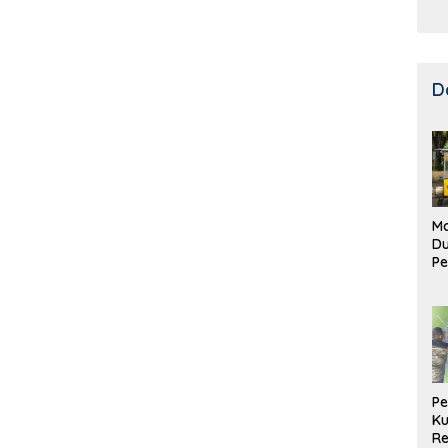
D
Ma
D
Pe
di
Me
Ru
Ke
P
Ku
Re