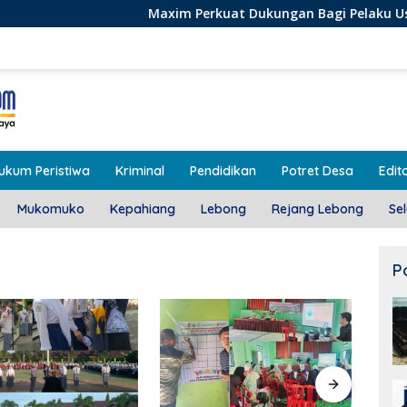
Maxim Perkuat Dukungan Bagi Pelaku Usaha Lokal di Ben
ukum Peristiwa
Kriminal
Pendidikan
Potret Desa
Edito
Mukomuko
Kepahiang
Lebong
Rejang Lebong
Se
P