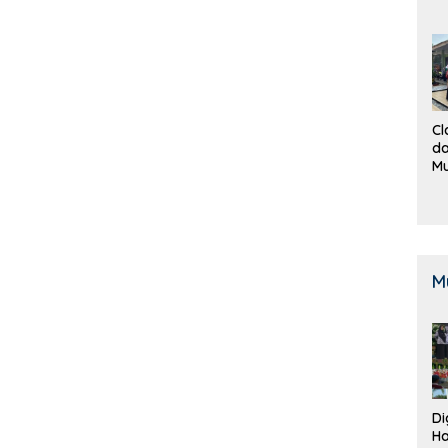
Cl
da
M
B
K
M
Di
Ha