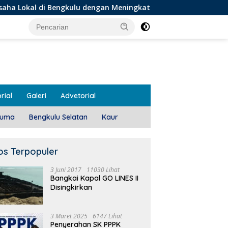
gkulu dengan Meningkatkan Ruang Publik dan Kebersihan Pasar
rial
Galeri
Advetorial
luma
Bengkulu Selatan
Kaur
os Terpopuler
3 Juni 2017
11030 Lihat
Bangkai Kapal GO LINES II
Disingkirkan
3 Maret 2025
6147 Lihat
Penyerahan SK PPPK