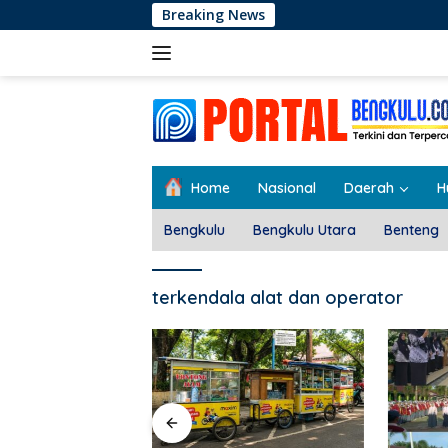
Langsung
Breaking News
ke
konten
Home
Nasional
Daerah
H
Bengkulu
Bengkulu Utara
Benteng
terkendala alat dan operator