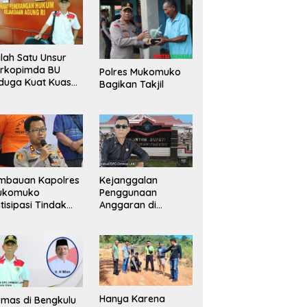
lah Satu Unsur
orkopimda BU
Polres Mukomuko
duga Kuat Kuasai
Bagikan Takjil
han Milik
merintah, Ormas
ki Lapor
ejagung
mbauan Kapolres
Kejanggalan
ukomuko
Penggunaan
tisipasi Tindak
Anggaran di
dana
Masing-Masing OPD
erdagangan
di Bengkulu Utara
rang
Bakal Dibongkar
Hanya Karena
mas di Bengkulu