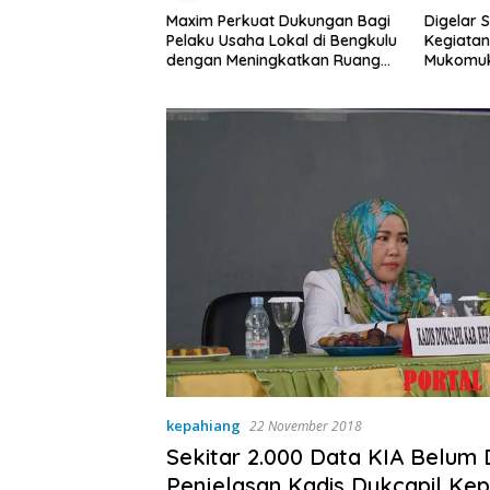
at Dukungan Bagi
Digelar Selama 5 Hari,
Pemdes T
a Lokal di Bengkulu
Kegiatan MPLS SMAN 1
Rembug 
ingkatkan Ruang
Mukomuko Berlangsung
Kebersihan Pasar
Sukses
kepahiang
22 November 2018
Sekitar 2.000 Data KIA Belum Di
Penjelasan Kadis Dukcapil Ke