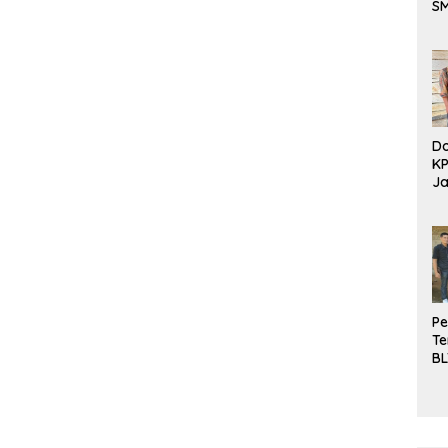
S
Be
Do
K
Ja
DD
Pe
Te
BL
Do