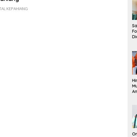
TAL KEPAHIANG
Sa
F
Di
La
Pe
La
K
Hi
M
An
Pi
P
O
Or