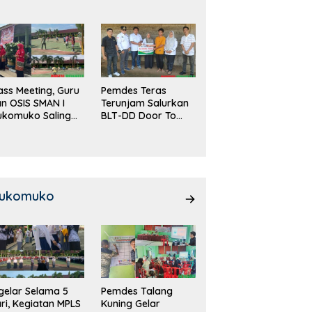
DD!
ass Meeting, Guru
Pemdes Teras
n OSIS SMAN I
Terunjam Salurkan
ukomuko Saling
BLT-DD Door To
eradu
Door!
emampuan!
ukomuko
gelar Selama 5
Pemdes Talang
ri, Kegiatan MPLS
Kuning Gelar