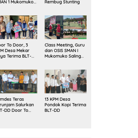
MAN 1 Mukomuko
Rembug Stunting
rlangsung Sukses
or To Door, 3
Class Meeting, Guru
PM Desa Mekar
dan OSIS SMAN I
ya Terima BLT-
Mukomuko Saling
!
Beradu
Kemampuan!
mdes Teras
13 KPM Desa
runjam Salurkan
Pondok Kopi Terima
T-DD Door To
BLT-DD
or!