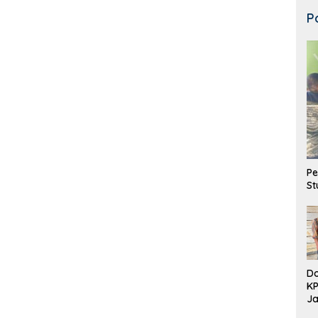
P
Pe
St
Do
K
Ja
DD