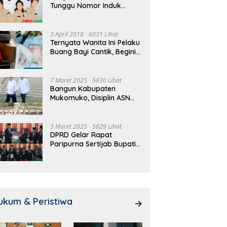
Tunggu Nomor Induk
 Meeting, Guru dan OSIS
Pemdes Teras Terunjam
1
Selesai
 I Mukomuko Saling
Salurkan BLT-DD Door To
T
du Kemampuan!
Door!
3 April 2018
6031 Lihat
Ternyata Wanita Ini Pelaku
Buang Bayi Cantik, Begini
Pengakuannya
7 Maret 2025
5830 Lihat
Bangun Kabupaten
Mukomuko, Disiplin ASN
dan Pelayanan
Ditingkatkan!
3 Maret 2025
5829 Lihat
DPRD Gelar Rapat
Paripurna Sertijab Bupati
dan Wakil Bupati
Mukomuko
ukum & Peristiwa