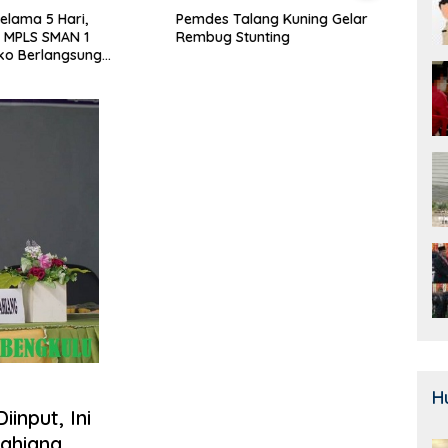
alang Kuning Gelar
Door To Door, 3 KPM Desa
Class
Stunting
Mekar Jaya Terima BLT-DD!
SMAN
Bera
H
input, Ini
pahiang