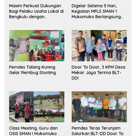
Maxim Perkuat Dukungan
Digelar Selama 5 Hari,
Bagi Pelaku Usaha Lokal di
Kegiatan MPLS SMAN 1
Bengkulu dengan
Mukomuko Berlangsung
Meningkatkan Ruang
Sukses
Publik dan Kebersihan
Pasar
Pemdes Talang Kuning
Door To Door, 3 KPM Desa
Gelar Rembug Stunting
Mekar Jaya Terima BLT-
DD!
Class Meeting, Guru dan
Pemdes Teras Terunjam
OSIS SMAN I Mukomuko
Salurkan BLT-DD Door To