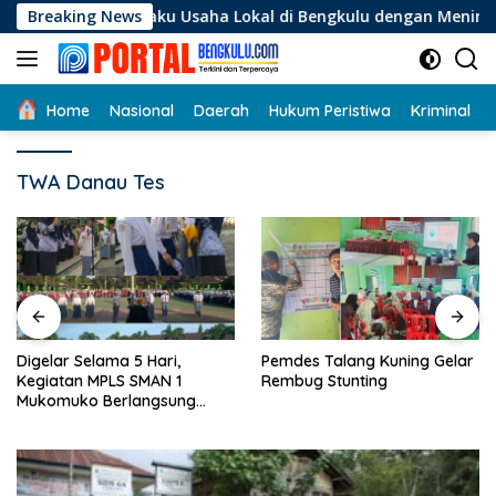
Langsung
i Pelaku Usaha Lokal di Bengkulu dengan Meningkatkan Ruang 
Breaking News
ke
konten
Home
Nasional
Daerah
Hukum Peristiwa
Kriminal
TWA Danau Tes
Digelar Selama 5 Hari,
Pemdes Talang Kuning Gelar
Kegiatan MPLS SMAN 1
Rembug Stunting
Mukomuko Berlangsung
Sukses