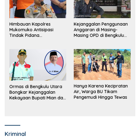
Himbauan Kapolres
Kejanggalan Penggunaan
Mukomuko Antisipasi
Anggaran di Masing-
Tindak Pidana
Masing OPD di Bengkulu
Perdagangan Orang
Utara Bakal Dibongkar
Hanya Karena Kecipratan
Ormas di Bengkulu Utara
Air, Warga BU Tikam
Bongkar Kejanggalan
Pengemudi Hingga Tewas
Kekayaan Bupati Mian dan
Anggaran Sejumlah OPD
Kriminal