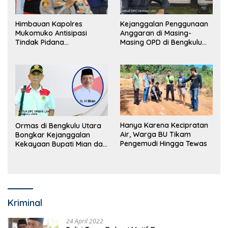
Himbauan Kapolres
Kejanggalan Penggunaan
Mukomuko Antisipasi
Anggaran di Masing-
Tindak Pidana
Masing OPD di Bengkulu
Perdagangan Orang
Utara Bakal Dibongkar
Hanya Karena Kecipratan
Ormas di Bengkulu Utara
Air, Warga BU Tikam
Bongkar Kejanggalan
Pengemudi Hingga Tewas
Kekayaan Bupati Mian dan
Anggaran Sejumlah OPD
Kriminal
24 April 2022