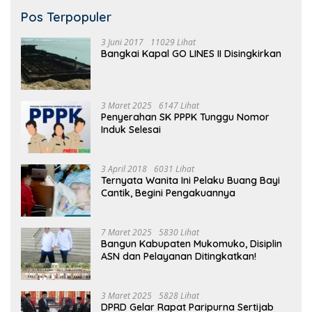
Pos Terpopuler
3 Juni 2017
11029 Lihat
Bangkai Kapal GO LINES II Disingkirkan
3 Maret 2025
6147 Lihat
Penyerahan SK PPPK Tunggu Nomor
Induk Selesai
3 April 2018
6031 Lihat
Ternyata Wanita Ini Pelaku Buang Bayi
Cantik, Begini Pengakuannya
7 Maret 2025
5830 Lihat
Bangun Kabupaten Mukomuko, Disiplin
ASN dan Pelayanan Ditingkatkan!
3 Maret 2025
5828 Lihat
DPRD Gelar Rapat Paripurna Sertijab