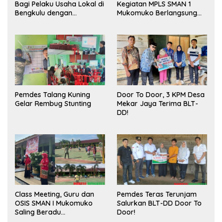
Bagi Pelaku Usaha Lokal di
Kegiatan MPLS SMAN 1
Bengkulu dengan
Mukomuko Berlangsung
Meningkatkan Ruang
Sukses
Publik dan Kebersihan
Pasar
Pemdes Talang Kuning
Door To Door, 3 KPM Desa
Gelar Rembug Stunting
Mekar Jaya Terima BLT-
DD!
Class Meeting, Guru dan
Pemdes Teras Terunjam
OSIS SMAN I Mukomuko
Salurkan BLT-DD Door To
Saling Beradu
Door!
Kemampuan!