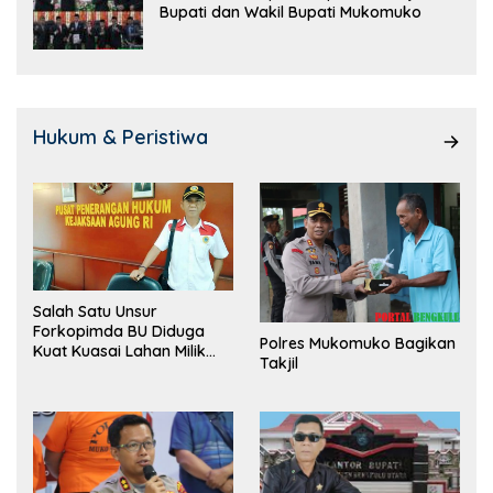
Bupati dan Wakil Bupati Mukomuko
Hukum & Peristiwa
Salah Satu Unsur
Forkopimda BU Diduga
Polres Mukomuko Bagikan
Kuat Kuasai Lahan Milik
Takjil
Pemerintah, Ormas Laki
Lapor Kejagung