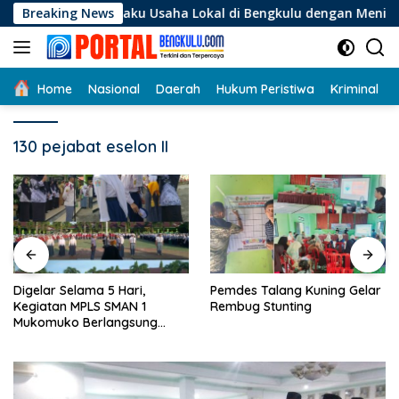
Langsung
i Pelaku Usaha Lokal di Bengkulu dengan Meningkatkan Ruang 
Breaking News
ke
konten
Home
Nasional
Daerah
Hukum Peristiwa
Kriminal
130 pejabat eselon II
Digelar Selama 5 Hari,
Pemdes Talang Kuning Gelar
Kegiatan MPLS SMAN 1
Rembug Stunting
Mukomuko Berlangsung
Sukses