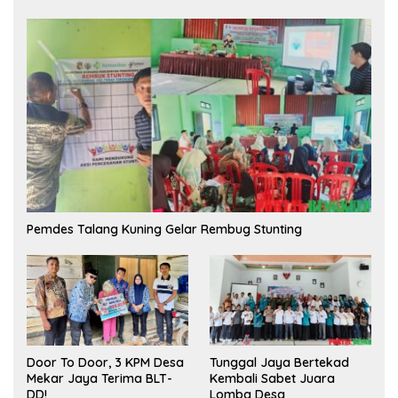
Pemdes Talang Kuning Gelar Rembug Stunting
Tunggal Jaya Bertekad
Door To Door, 3 KPM Desa
Kembali Sabet Juara
Mekar Jaya Terima BLT-
Lomba Desa
DD!