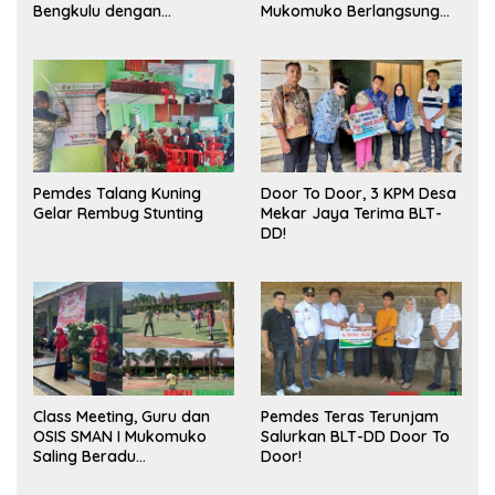
Bengkulu dengan
Mukomuko Berlangsung
Meningkatkan Ruang
Sukses
Publik dan Kebersihan
Pasar
Pemdes Talang Kuning
Door To Door, 3 KPM Desa
Gelar Rembug Stunting
Mekar Jaya Terima BLT-
DD!
Class Meeting, Guru dan
Pemdes Teras Terunjam
OSIS SMAN I Mukomuko
Salurkan BLT-DD Door To
Saling Beradu
Door!
Kemampuan!