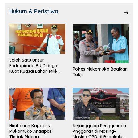
Hukum & Peristiwa
Salah Satu Unsur
Forkopimda BU Diduga
Polres Mukomuko Bagikan
Kuat Kuasai Lahan Milik
Takjil
Pemerintah, Ormas Laki
Lapor Kejagung
Himbauan Kapolres
Kejanggalan Penggunaan
Mukomuko Antisipasi
Anggaran di Masing-
Tindak Pidana
Masing OPD di Bengkulu