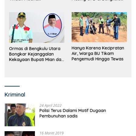
Perdagangan Orang
Utara Bakal Dibongkar
Hanya Karena Kecipratan
Ormas di Bengkulu Utara
Air, Warga BU Tikam
Bongkar Kejanggalan
Pengemudi Hingga Tewas
Kekayaan Bupati Mian dan
Anggaran Sejumlah OPD
Kriminal
24 April 2022
Polisi Terus Dalami Motif Dugaan
Pembunuhan sadis
16 Maret 2019