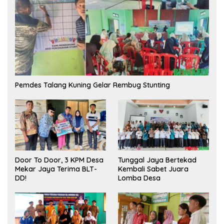
Pemdes Talang Kuning Gelar Rembug Stunting
Tunggal Jaya Bertekad
Door To Door, 3 KPM Desa
Kembali Sabet Juara
Mekar Jaya Terima BLT-
Lomba Desa
DD!