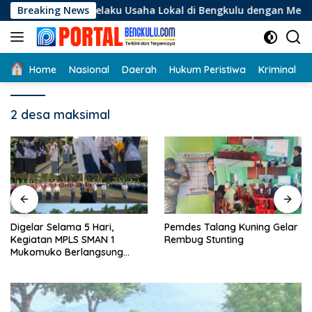
Langsung
agi Pelaku Usaha Lokal di Bengkulu dengan Meningkatkan Ruan
Breaking News
ke
konten
Home
Nasional
Daerah
Hukum Peristiwa
Kriminal
2 desa maksimal
Digelar Selama 5 Hari,
Pemdes Talang Kuning Gelar
Kegiatan MPLS SMAN 1
Rembug Stunting
Mukomuko Berlangsung
Sukses