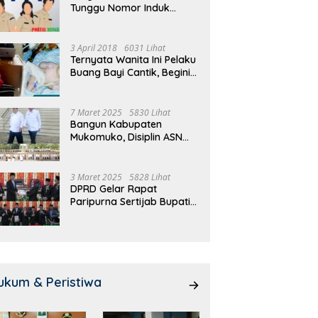
Tunggu Nomor Induk
 Meeting, Guru dan OSIS
Pemdes Teras Terunjam
1
Selesai
 I Mukomuko Saling
Salurkan BLT-DD Door To
T
du Kemampuan!
Door!
3 April 2018
6031 Lihat
Ternyata Wanita Ini Pelaku
Buang Bayi Cantik, Begini
Pengakuannya
7 Maret 2025
5830 Lihat
Bangun Kabupaten
Mukomuko, Disiplin ASN
dan Pelayanan
Ditingkatkan!
3 Maret 2025
5828 Lihat
DPRD Gelar Rapat
Paripurna Sertijab Bupati
dan Wakil Bupati
Mukomuko
ukum & Peristiwa