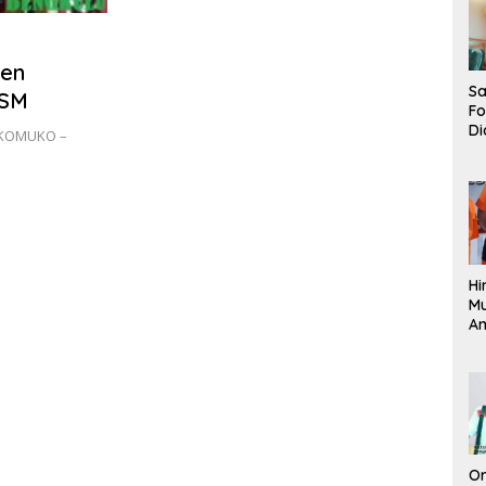
ten
Sa
BSM
F
Di
MUKOMUKO –
La
Pe
La
K
Hi
M
An
Pi
P
O
Or