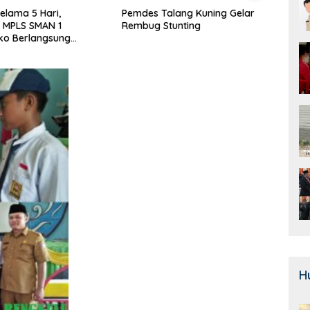
alang Kuning Gelar
Door To Door, 3 KPM Desa
Class
Stunting
Mekar Jaya Terima BLT-DD!
SMAN
Bera
H