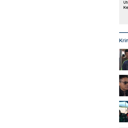
Ut
Ke
Ke
Mi
Se
Kri