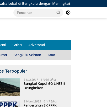
kulu dengan Meningkatkan Ruang Publik dan Kebersihan Pasar
rial
Galeri
Advetorial
luma
Bengkulu Selatan
Kaur
os Terpopuler
3 Juni 2017
11030 Lihat
Bangkai Kapal GO LINES II
Disingkirkan
3 Maret 2025
6147 Lihat
Penyerahan SK PPPK