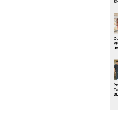
S
Be
Do
K
Ja
DD
Pe
Te
BL
Do