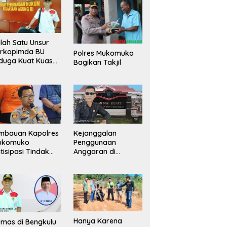
lah Satu Unsur
orkopimda BU
Polres Mukomuko
duga Kuat Kuasai
Bagikan Takjil
han Milik
merintah, Ormas
ki Lapor
ejagung
mbauan Kapolres
Kejanggalan
ukomuko
Penggunaan
tisipasi Tindak
Anggaran di
dana
Masing-Masing OPD
erdagangan
di Bengkulu Utara
rang
Bakal Dibongkar
Hanya Karena
mas di Bengkulu