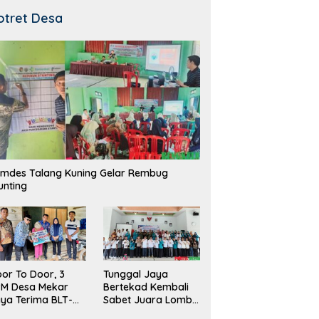
otret Desa
mdes Talang Kuning Gelar Rembug
unting
Tunggal Jaya
or To Door, 3
Bertekad Kembali
PM Desa Mekar
Sabet Juara Lomba
ya Terima BLT-
Desa
!