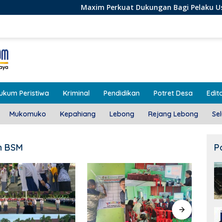
Maxim Perkuat Dukungan Bagi Pelaku Usaha Lokal di Beng
ukum Peristiwa
Kriminal
Pendidikan
Potret Desa
Edito
Mukomuko
Kepahiang
Lebong
Rejang Lebong
Se
uh BSM
P