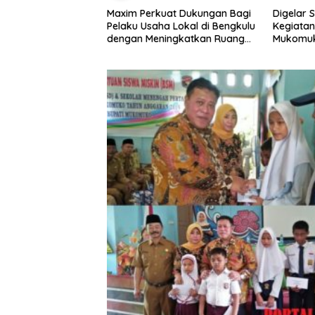
at Dukungan Bagi
Digelar Selama 5 Hari,
Pemdes T
a Lokal di Bengkulu
Kegiatan MPLS SMAN 1
Rembug 
ingkatkan Ruang
Mukomuko Berlangsung
Kebersihan Pasar
Sukses