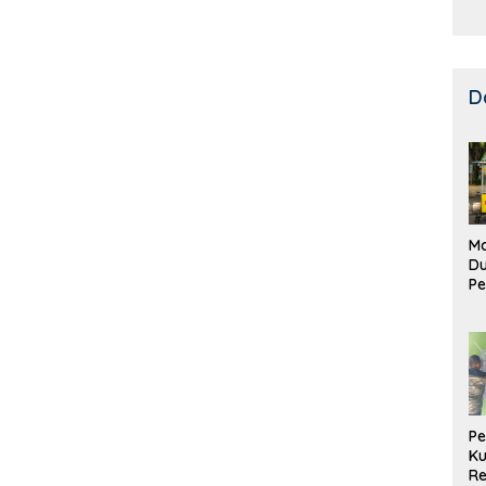
D
Ma
D
Pe
di
Me
Ru
Ke
P
Ku
Re