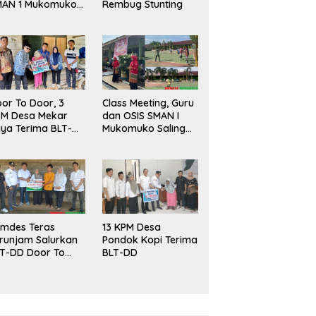
MAN 1 Mukomuko
Rembug Stunting
rlangsung Sukses
or To Door, 3
Class Meeting, Guru
PM Desa Mekar
dan OSIS SMAN I
ya Terima BLT-
Mukomuko Saling
!
Beradu
Kemampuan!
mdes Teras
13 KPM Desa
runjam Salurkan
Pondok Kopi Terima
T-DD Door To
BLT-DD
or!