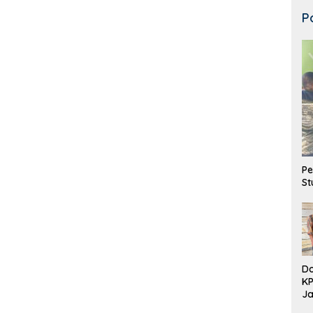
P
Pe
St
Do
K
Ja
DD