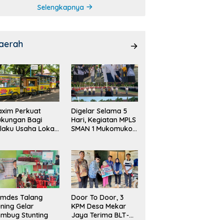
Selengkapnya
aerah
xim Perkuat
Digelar Selama 5
ukungan Bagi
Hari, Kegiatan MPLS
laku Usaha Lokal
SMAN 1 Mukomuko
 Bengkulu dengan
Berlangsung Sukses
ningkatkan
ang Publik dan
bersihan Pasar
emdes Talang
Door To Door, 3
ning Gelar
KPM Desa Mekar
mbug Stunting
Jaya Terima BLT-