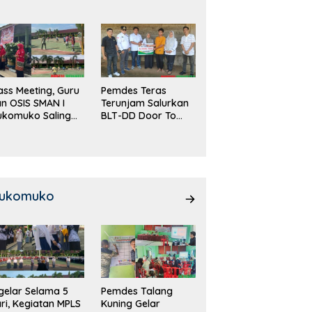
DD!
ass Meeting, Guru
Pemdes Teras
n OSIS SMAN I
Terunjam Salurkan
ukomuko Saling
BLT-DD Door To
eradu
Door!
emampuan!
ukomuko
gelar Selama 5
Pemdes Talang
ri, Kegiatan MPLS
Kuning Gelar