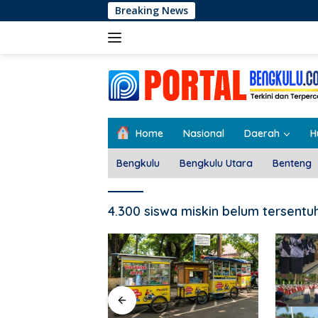
Langsung
Breaking News
ke
konten
Home
Nasional
Daerah
H
Bengkulu
Bengkulu Utara
Benteng
4.300 siswa miskin belum tersent