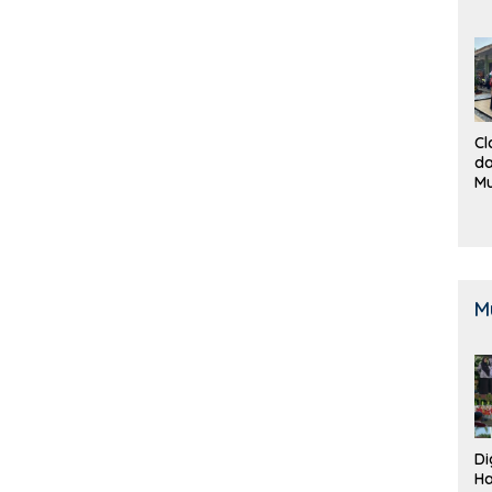
Cl
da
M
B
K
M
Di
Ha