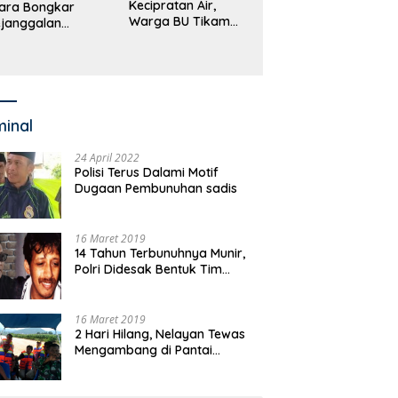
Kecipratan Air,
ara Bongkar
Warga BU Tikam
janggalan
Pengemudi Hingga
kayaan Bupati
Tewas
an dan Anggaran
jumlah OPD
minal
24 April 2022
Polisi Terus Dalami Motif
Dugaan Pembunuhan sadis
16 Maret 2019
14 Tahun Terbunuhnya Munir,
Polri Didesak Bentuk Tim
Khusus
16 Maret 2019
2 Hari Hilang, Nelayan Tewas
Mengambang di Pantai
Cipalawah Garut