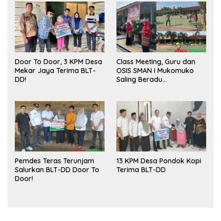
Door To Door, 3 KPM Desa
Class Meeting, Guru dan
Mekar Jaya Terima BLT-
OSIS SMAN I Mukomuko
DD!
Saling Beradu
Kemampuan!
Pemdes Teras Terunjam
13 KPM Desa Pondok Kopi
Salurkan BLT-DD Door To
Terima BLT-DD
Door!