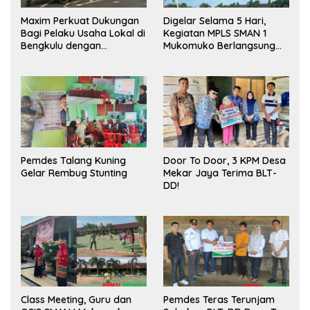
Maxim Perkuat Dukungan
Digelar Selama 5 Hari,
Bagi Pelaku Usaha Lokal di
Kegiatan MPLS SMAN 1
Bengkulu dengan
Mukomuko Berlangsung
Meningkatkan Ruang
Sukses
Publik dan Kebersihan
Pasar
Pemdes Talang Kuning
Door To Door, 3 KPM Desa
Gelar Rembug Stunting
Mekar Jaya Terima BLT-
DD!
Class Meeting, Guru dan
Pemdes Teras Terunjam