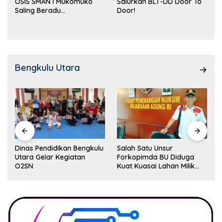
OSIS SMAN I Mukomuko
Salurkan BLT-DD Door To
Saling Beradu
Door!
Kemampuan!
Bengkulu Utara
Dinas Pendidikan Bengkulu
Salah Satu Unsur
Utara Gelar Kegiatan
Forkopimda BU Diduga
O2SN
Kuat Kuasai Lahan Milik
Pemerintah, Ormas Laki
Lapor Kejagung