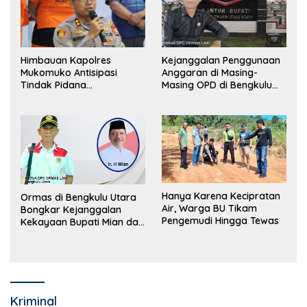
Himbauan Kapolres
Kejanggalan Penggunaan
Mukomuko Antisipasi
Anggaran di Masing-
Tindak Pidana
Masing OPD di Bengkulu
Perdagangan Orang
Utara Bakal Dibongkar
Hanya Karena Kecipratan
Ormas di Bengkulu Utara
Air, Warga BU Tikam
Bongkar Kejanggalan
Pengemudi Hingga Tewas
Kekayaan Bupati Mian dan
Anggaran Sejumlah OPD
Kriminal