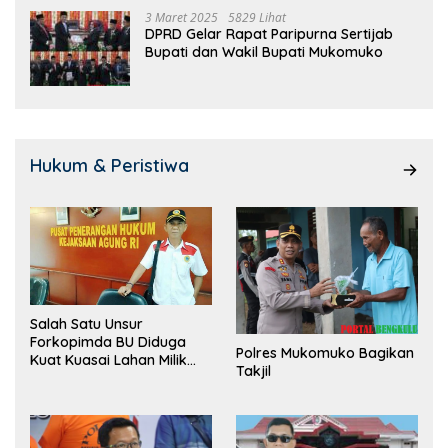
3 Maret 2025
5829 Lihat
DPRD Gelar Rapat Paripurna Sertijab
Bupati dan Wakil Bupati Mukomuko
Hukum & Peristiwa
Salah Satu Unsur
Forkopimda BU Diduga
Polres Mukomuko Bagikan
Kuat Kuasai Lahan Milik
Takjil
Pemerintah, Ormas Laki
Lapor Kejagung