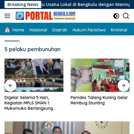
Langsung
Pelaku Usaha Lokal di Bengkulu dengan Meningkatkan Ruang P
Breaking News
ke
konten
Home
Nasional
Daerah
Hukum Peristiwa
Kriminal
5 pelaku pembunuhan
Digelar Selama 5 Hari,
Pemdes Talang Kuning Gelar
Kegiatan MPLS SMAN 1
Rembug Stunting
Mukomuko Berlangsung
Sukses