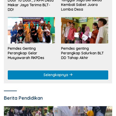
Tunggal Jaya Bertekad
Door To Door, 3 KPM Desa
Kembali Sabet Juara
Mekar Jaya Terima BLT-
Lomba Desa
DD!
Pemdes Genting
Pemdes genting
Perangkap Gelar
Perangkap Salurkan BLT
Musyawarah RKPDes
DD Tahap Akhir
Selengkapnya
Berita Pendidikan