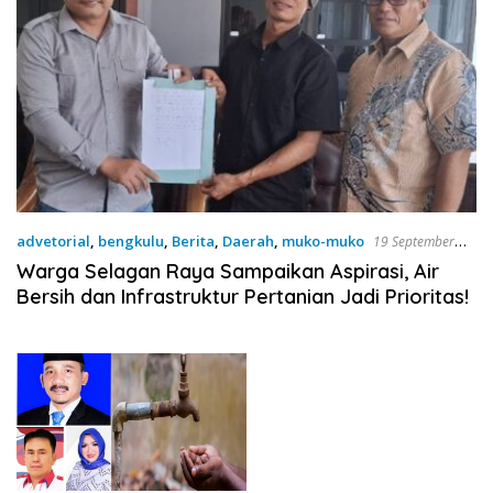
advetorial
,
bengkulu
,
Berita
,
Daerah
,
muko-muko
19 September
2025
Warga Selagan Raya Sampaikan Aspirasi, Air
Bersih dan Infrastruktur Pertanian Jadi Prioritas!