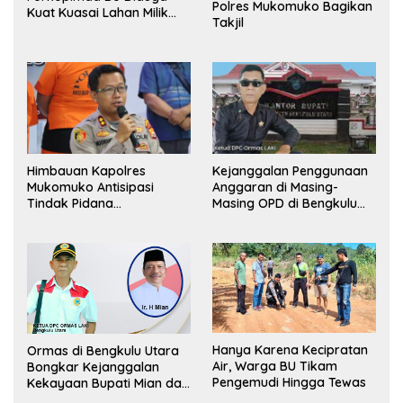
Polres Mukomuko Bagikan
Kuat Kuasai Lahan Milik
Takjil
Pemerintah, Ormas Laki
Lapor Kejagung
Himbauan Kapolres
Kejanggalan Penggunaan
Mukomuko Antisipasi
Anggaran di Masing-
Tindak Pidana
Masing OPD di Bengkulu
Perdagangan Orang
Utara Bakal Dibongkar
Hanya Karena Kecipratan
Ormas di Bengkulu Utara
Air, Warga BU Tikam
Bongkar Kejanggalan
Pengemudi Hingga Tewas
Kekayaan Bupati Mian dan
Anggaran Sejumlah OPD