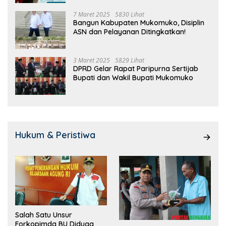
7 Maret 2025
5830 Lihat
Bangun Kabupaten Mukomuko, Disiplin
ASN dan Pelayanan Ditingkatkan!
3 Maret 2025
5829 Lihat
DPRD Gelar Rapat Paripurna Sertijab
Bupati dan Wakil Bupati Mukomuko
Hukum & Peristiwa
Salah Satu Unsur
Forkopimda BU Diduga