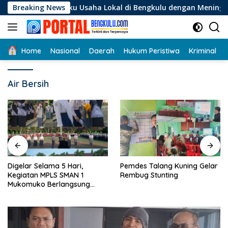
Langsung
gi Pelaku Usaha Lokal di Bengkulu dengan Meningkatkan Ruang
Breaking News
ke
konten
Home
Nasional
Daerah
Hukum Peristiwa
Kriminal
Air Bersih
Digelar Selama 5 Hari,
Pemdes Talang Kuning Gelar
Kegiatan MPLS SMAN 1
Rembug Stunting
Mukomuko Berlangsung
Sukses