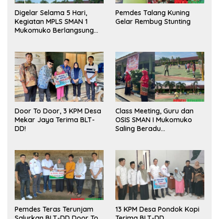
Digelar Selama 5 Hari,
Pemdes Talang Kuning
Kegiatan MPLS SMAN 1
Gelar Rembug Stunting
Mukomuko Berlangsung
Sukses
Door To Door, 3 KPM Desa
Class Meeting, Guru dan
Mekar Jaya Terima BLT-
OSIS SMAN I Mukomuko
DD!
Saling Beradu
Kemampuan!
Pemdes Teras Terunjam
13 KPM Desa Pondok Kopi
Salurkan BLT-DD Door To
Terima BLT-DD