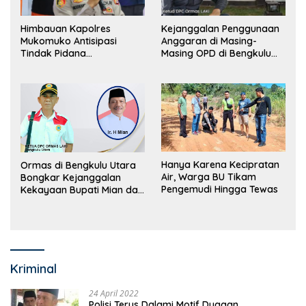
Himbauan Kapolres
Kejanggalan Penggunaan
Mukomuko Antisipasi
Anggaran di Masing-
Tindak Pidana
Masing OPD di Bengkulu
Perdagangan Orang
Utara Bakal Dibongkar
Hanya Karena Kecipratan
Ormas di Bengkulu Utara
Air, Warga BU Tikam
Bongkar Kejanggalan
Pengemudi Hingga Tewas
Kekayaan Bupati Mian dan
Anggaran Sejumlah OPD
Kriminal
24 April 2022
Polisi Terus Dalami Motif Dugaan