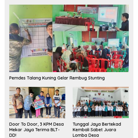
Pemdes Talang Kuning Gelar Rembug Stunting
Tunggal Jaya Bertekad
Door To Door, 3 KPM Desa
Kembali Sabet Juara
Mekar Jaya Terima BLT-
Lomba Desa
DD!