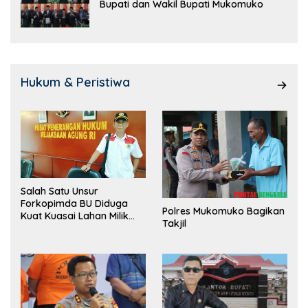
Bupati dan Wakil Bupati Mukomuko
Hukum & Peristiwa
Salah Satu Unsur
Forkopimda BU Diduga
Polres Mukomuko Bagikan
Kuat Kuasai Lahan Milik
Takjil
Pemerintah, Ormas Laki
Lapor Kejagung