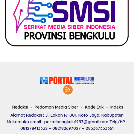
Redaksi
Pedoman Media Siber
Kode Etik
Indeks
Alamat Redaksi : Jl. Lokan RT001, Koto Jaya, Kabupaten
Mukomuko email : portalbengkulu1933@gmail.com Telp/HP :
081278413332 – 082182697027 – 085367333361