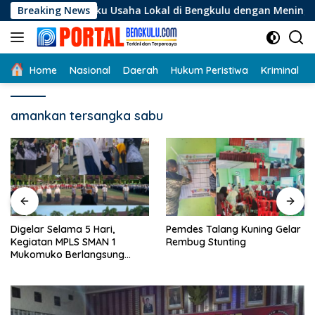
Langsung
 Pelaku Usaha Lokal di Bengkulu dengan Meningkatkan Ruang P
Breaking News
ke
konten
Home
Nasional
Daerah
Hukum Peristiwa
Kriminal
amankan tersangka sabu
Digelar Selama 5 Hari,
Pemdes Talang Kuning Gelar
Kegiatan MPLS SMAN 1
Rembug Stunting
Mukomuko Berlangsung
Sukses