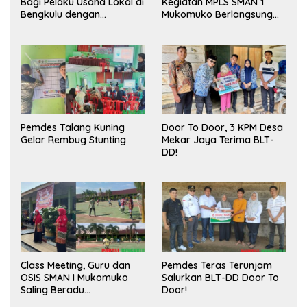
Bagi Pelaku Usaha Lokal di
Kegiatan MPLS SMAN 1
Bengkulu dengan
Mukomuko Berlangsung
Meningkatkan Ruang
Sukses
Publik dan Kebersihan
Pasar
Pemdes Talang Kuning
Door To Door, 3 KPM Desa
Gelar Rembug Stunting
Mekar Jaya Terima BLT-
DD!
Class Meeting, Guru dan
Pemdes Teras Terunjam
OSIS SMAN I Mukomuko
Salurkan BLT-DD Door To
Saling Beradu
Door!
Kemampuan!