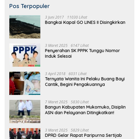
Pos Terpopuler
3 Juni 2017
11030 Lihat
Bangkai Kapal GO LINES II Disingkirkan
3 Maret 2025
6147 Lihat
Penyerahan SK PPPK Tunggu Nomor
Induk Selesai
3 April 2018
6031 Lihat
Ternyata Wanita Ini Pelaku Buang Bayi
Cantik, Begini Pengakuannya
7 Maret 2025
5830 Lihat
Bangun Kabupaten Mukomuko, Disiplin
ASN dan Pelayanan Ditingkatkan!
3 Maret 2025
5829 Lihat
DPRD Gelar Rapat Paripurna Sertijab