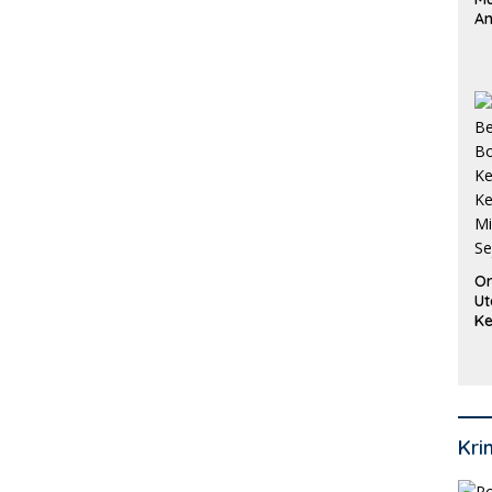
An
Pi
P
O
Or
Ut
Ke
Ke
Mi
Se
Kri