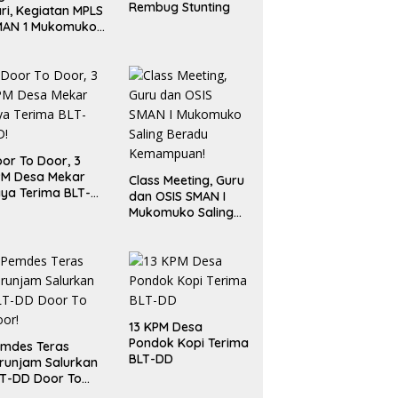
Rembug Stunting
ri, Kegiatan MPLS
MAN 1 Mukomuko
rlangsung Sukses
or To Door, 3
PM Desa Mekar
Class Meeting, Guru
ya Terima BLT-
dan OSIS SMAN I
!
Mukomuko Saling
Beradu
Kemampuan!
13 KPM Desa
Pondok Kopi Terima
mdes Teras
BLT-DD
runjam Salurkan
T-DD Door To
or!