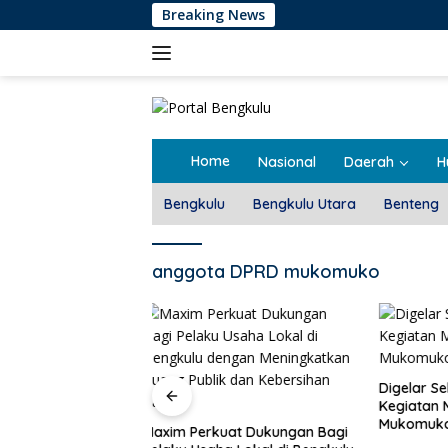
Langsung
Breaking News
ke
konten
Home
Nasional
Daerah
H
Bengkulu
Bengkulu Utara
Benteng
anggota DPRD mukomuko
Pemdes T
Rembug 
Digelar Selama 5 Hari,
Kegiatan MPLS SMAN 1
Mukomuko Berlangsung
at Dukungan Bagi
Sukses