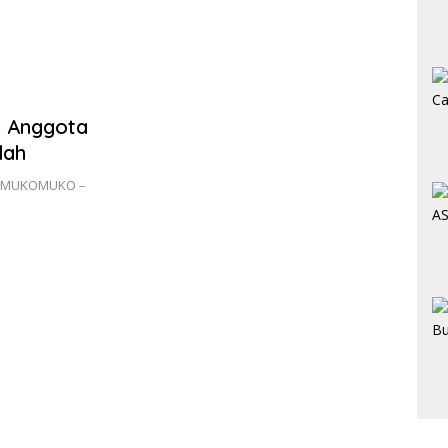
SMAN
Bera
, Anggota
dah
AL MUKOMUKO –