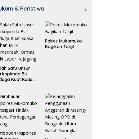
ukum & Peristiwa
Polres Mukomuko
Bagikan Takjil
lah Satu Unsur
orkopimda BU
duga Kuat Kuasai
han Milik
merintah, Ormas
ki Lapor
ejagung
mbauan Kapolres
ukomuko