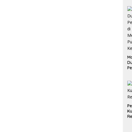
Ma
D
Pe
di
Me
Ru
Ke
P
Ku
Re