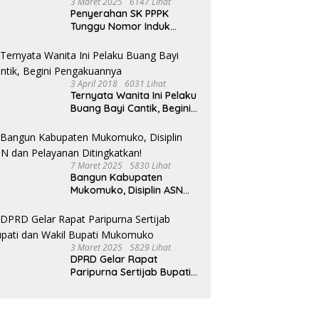
3 Maret 2025
6147 Lihat
 I Mukomuko Saling
T
Penyerahan SK PPPK
du Kemampuan!
Tunggu Nomor Induk
Selesai
3 April 2018
6031 Lihat
Ternyata Wanita Ini Pelaku
Buang Bayi Cantik, Begini
Pengakuannya
7 Maret 2025
5830 Lihat
Bangun Kabupaten
Mukomuko, Disiplin ASN
dan Pelayanan
Ditingkatkan!
3 Maret 2025
5829 Lihat
DPRD Gelar Rapat
Paripurna Sertijab Bupati
dan Wakil Bupati
Mukomuko