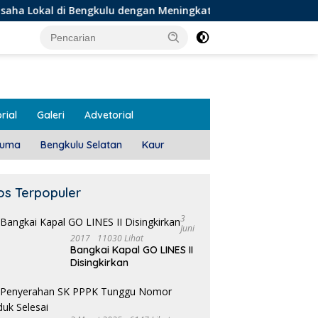
 Bengkulu dengan Meningkatkan Ruang Publik dan Kebersihan 
rial
Galeri
Advetorial
luma
Bengkulu Selatan
Kaur
os Terpopuler
3
Juni
2017
11030 Lihat
Bangkai Kapal GO LINES II
Disingkirkan
Pemdes Teras Terunjam
Salurkan BLT-DD Door To
Door!
 Meeting, Guru dan OSIS
1