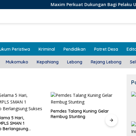
Maxim Perkuat Dukungan Bagi Pelaku Usaha Lokal di
ukum Peristiwa
Kriminal
Pendidikan
Potret Desa
Edito
Mukomuko
Kepahiang
Lebong
Rejang Lebong
Se
P
alang Kuning Gelar
Door To Door, 3 KPM Desa
Stunting
Mekar Jaya Terima BLT-DD!
Class