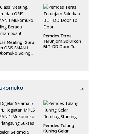
Pemdes Teras
Terunjam Salurkan
ass Meeting, Guru
BLT-DD Door To
n OSIS SMAN I
Door!
ukomuko Saling
eradu
emampuan!
ukomuko
Pemdes Talang
Kuning Gelar
gelar Selama 5