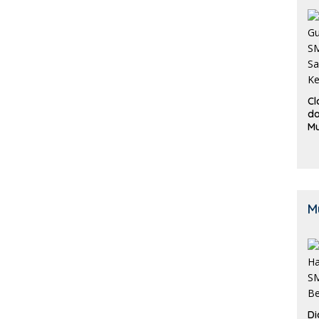
Cl
da
M
B
K
M
Di