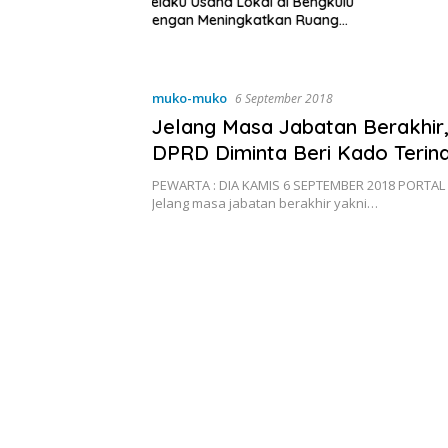
a Lokal di Bengkulu
ingkatkan Ruang
Kebersihan Pasar
muko-muko
6 September 2018
Jelang Masa Jabatan Berakhir
DPRD Diminta Beri Kado Terin
PEWARTA : DIA KAMIS 6 SEPTEMBER 2018 PORT
Jelang masa jabatan berakhir yakni…