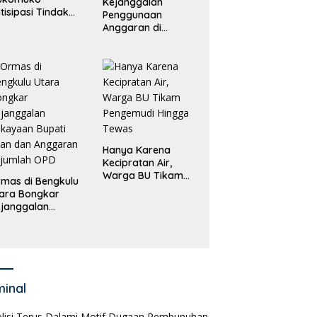
Kejanggalan
tisipasi Tindak
Penggunaan
dana
Anggaran di
erdagangan
Masing-Masing OPD
rang
di Bengkulu Utara
Bakal Dibongkar
Hanya Karena
Kecipratan Air,
Warga BU Tikam
mas di Bengkulu
Pengemudi Hingga
ara Bongkar
Tewas
janggalan
kayaan Bupati
an dan Anggaran
jumlah OPD
minal