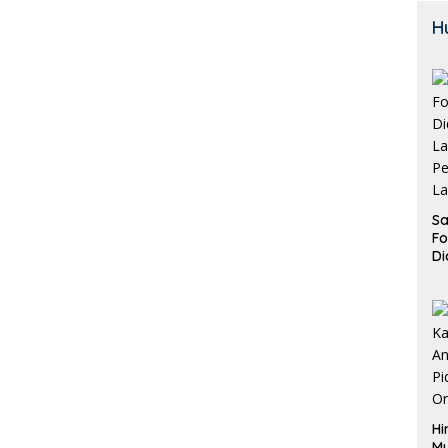
H
Sa
F
Di
La
Pe
La
K
Hi
M