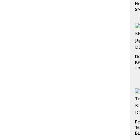
Ha
S
Be
Do
K
Ja
DD
Pe
Te
BL
Do