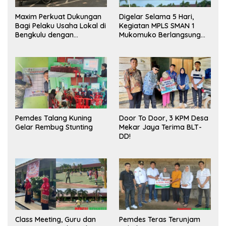
Maxim Perkuat Dukungan
Digelar Selama 5 Hari,
Bagi Pelaku Usaha Lokal di
Kegiatan MPLS SMAN 1
Bengkulu dengan
Mukomuko Berlangsung
Meningkatkan Ruang
Sukses
Publik dan Kebersihan
Pasar
Pemdes Talang Kuning
Door To Door, 3 KPM Desa
Gelar Rembug Stunting
Mekar Jaya Terima BLT-
DD!
Class Meeting, Guru dan
Pemdes Teras Terunjam