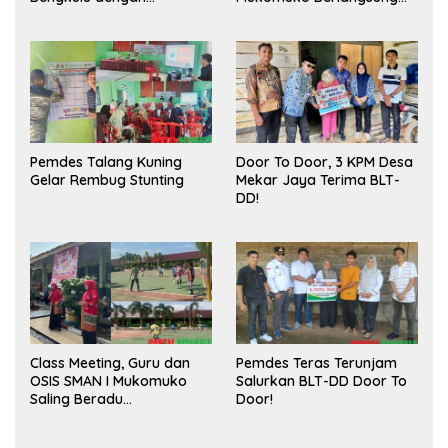
Meningkatkan Ruang
Sukses
Publik dan Kebersihan
Pasar
Pemdes Talang Kuning
Door To Door, 3 KPM Desa
Gelar Rembug Stunting
Mekar Jaya Terima BLT-
DD!
Class Meeting, Guru dan
Pemdes Teras Terunjam
OSIS SMAN I Mukomuko
Salurkan BLT-DD Door To
Saling Beradu
Door!
Kemampuan!