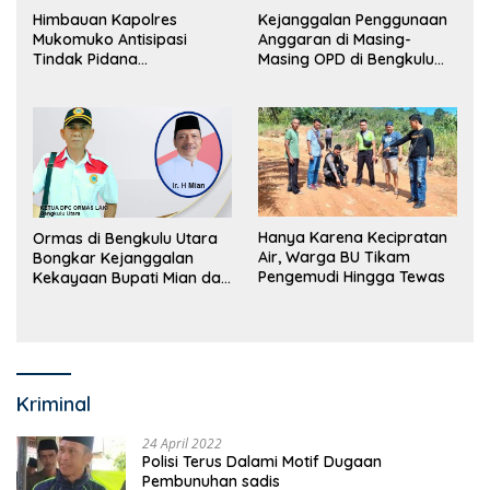
Himbauan Kapolres
Kejanggalan Penggunaan
Mukomuko Antisipasi
Anggaran di Masing-
Tindak Pidana
Masing OPD di Bengkulu
Perdagangan Orang
Utara Bakal Dibongkar
Hanya Karena Kecipratan
Ormas di Bengkulu Utara
Air, Warga BU Tikam
Bongkar Kejanggalan
Pengemudi Hingga Tewas
Kekayaan Bupati Mian dan
Anggaran Sejumlah OPD
Kriminal
24 April 2022
Polisi Terus Dalami Motif Dugaan
Pembunuhan sadis