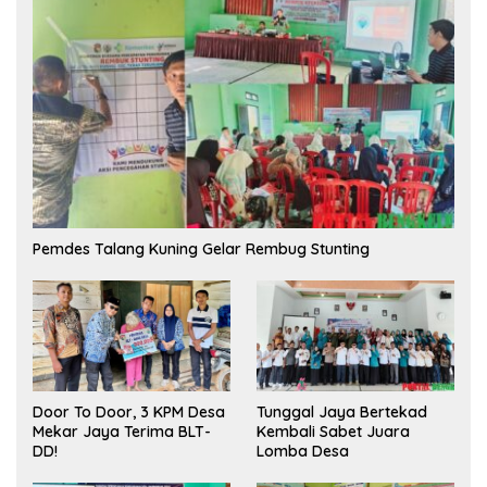
Pemdes Talang Kuning Gelar Rembug Stunting
Tunggal Jaya Bertekad
Door To Door, 3 KPM Desa
Kembali Sabet Juara
Mekar Jaya Terima BLT-
Lomba Desa
DD!