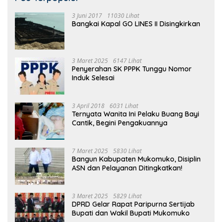
3 Juni 2017
11030 Lihat
Bangkai Kapal GO LINES II Disingkirkan
3 Maret 2025
6147 Lihat
Penyerahan SK PPPK Tunggu Nomor
Induk Selesai
3 April 2018
6031 Lihat
Ternyata Wanita Ini Pelaku Buang Bayi
Cantik, Begini Pengakuannya
7 Maret 2025
5830 Lihat
Bangun Kabupaten Mukomuko, Disiplin
ASN dan Pelayanan Ditingkatkan!
3 Maret 2025
5829 Lihat
DPRD Gelar Rapat Paripurna Sertijab
Bupati dan Wakil Bupati Mukomuko