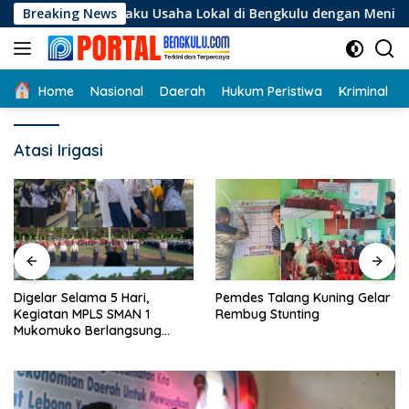
Langsung
i Pelaku Usaha Lokal di Bengkulu dengan Meningkatkan Ruang
Breaking News
ke
konten
Home
Nasional
Daerah
Hukum Peristiwa
Kriminal
Atasi Irigasi
Digelar Selama 5 Hari,
Pemdes Talang Kuning Gelar
Kegiatan MPLS SMAN 1
Rembug Stunting
Mukomuko Berlangsung
Sukses