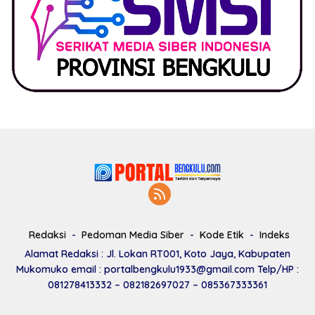
Redaksi
Pedoman Media Siber
Kode Etik
Indeks
Alamat Redaksi : Jl. Lokan RT001, Koto Jaya, Kabupaten
Mukomuko email : portalbengkulu1933@gmail.com Telp/HP :
081278413332 – 082182697027 – 085367333361