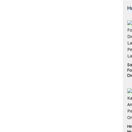
H
Sa
F
Di
La
Pe
La
K
Hi
M