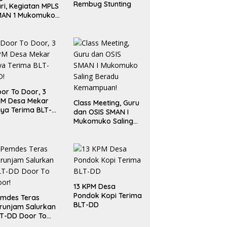
Rembug Stunting
ri, Kegiatan MPLS
MAN 1 Mukomuko
rlangsung Sukses
or To Door, 3
PM Desa Mekar
Class Meeting, Guru
ya Terima BLT-
dan OSIS SMAN I
!
Mukomuko Saling
Beradu
Kemampuan!
13 KPM Desa
Pondok Kopi Terima
mdes Teras
BLT-DD
runjam Salurkan
T-DD Door To
or!