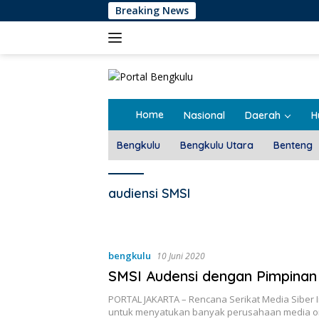
Langsung
Breaking News
ke
konten
Home
Nasional
Daerah
H
Bengkulu
Bengkulu Utara
Benteng
audiensi SMSI
bengkulu
10 Juni 2020
SMSI Audensi dengan Pimpinan
PORTAL JAKARTA – Rencana Serikat Media Siber 
untuk menyatukan banyak perusahaan media o