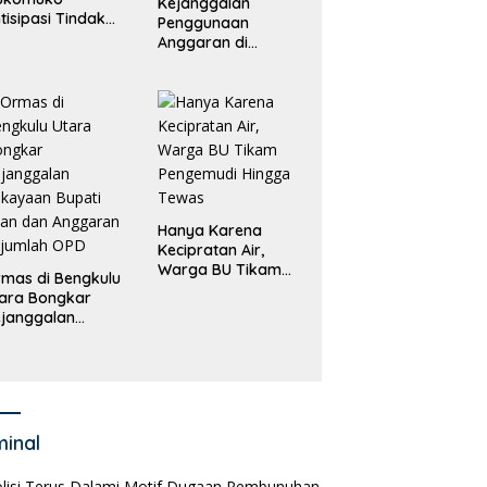
Kejanggalan
tisipasi Tindak
Penggunaan
dana
Anggaran di
erdagangan
Masing-Masing OPD
rang
di Bengkulu Utara
Bakal Dibongkar
Hanya Karena
Kecipratan Air,
Warga BU Tikam
mas di Bengkulu
Pengemudi Hingga
ara Bongkar
Tewas
janggalan
kayaan Bupati
an dan Anggaran
jumlah OPD
minal