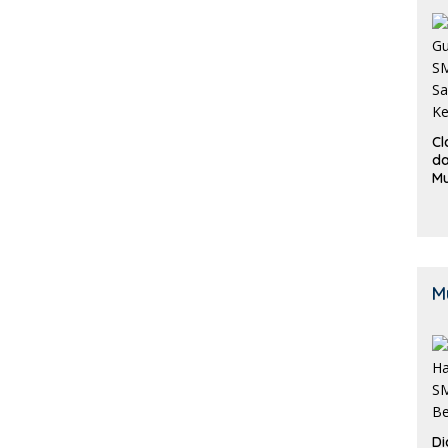
Cl
da
M
B
K
M
Di