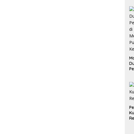
Ma
D
Pe
di
Me
Ru
Ke
P
Ku
Re