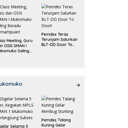
Pemdes Teras
Terunjam Salurkan
ass Meeting, Guru
BLT-DD Door To
n OSIS SMAN I
Door!
ukomuko Saling
eradu
emampuan!
ukomuko
Pemdes Talang
Kuning Gelar
gelar Selama 5