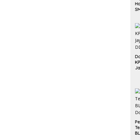
Ha
S
Be
Do
K
Ja
DD
Pe
Te
BL
Do