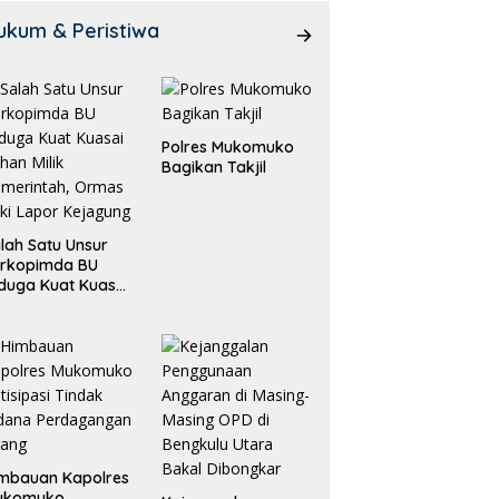
ukum & Peristiwa
Polres Mukomuko
Bagikan Takjil
lah Satu Unsur
orkopimda BU
duga Kuat Kuasai
han Milik
merintah, Ormas
ki Lapor
ejagung
mbauan Kapolres
ukomuko