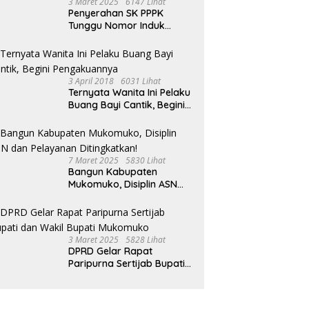
3 Maret 2025
6147 Lihat
Penyerahan SK PPPK
Tunggu Nomor Induk
Selesai
3 April 2018
6031 Lihat
Ternyata Wanita Ini Pelaku
Buang Bayi Cantik, Begini
Pengakuannya
7 Maret 2025
5830 Lihat
Bangun Kabupaten
Mukomuko, Disiplin ASN
dan Pelayanan
Ditingkatkan!
3 Maret 2025
5828 Lihat
DPRD Gelar Rapat
Paripurna Sertijab Bupati
dan Wakil Bupati
Mukomuko