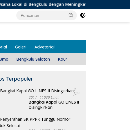
 Bengkulu dengan Meningkatkan Ruang Publik dan Kebersihan P
rial
Galeri
Advetorial
luma
Bengkulu Selatan
Kaur
os Terpopuler
3
Juni
2017
11030 Lihat
Bangkai Kapal GO LINES II
Disingkirkan