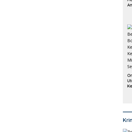
An
Pi
P
O
Or
Ut
Ke
Ke
Mi
Se
Kri