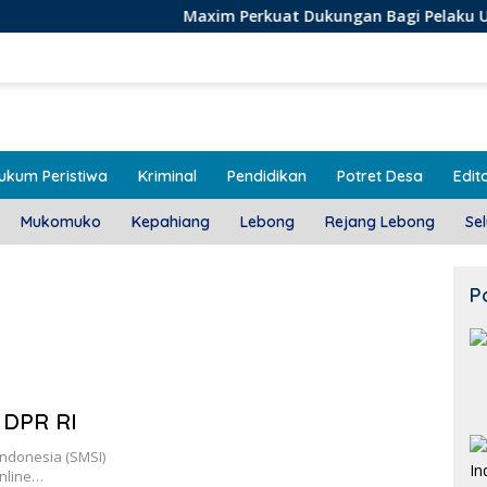
Maxim Perkuat Dukungan Bagi Pelaku Usaha Lokal di
ukum Peristiwa
Kriminal
Pendidikan
Potret Desa
Edito
Mukomuko
Kepahiang
Lebong
Rejang Lebong
Se
P
 DPR RI
Indonesia (SMSI)
nline…