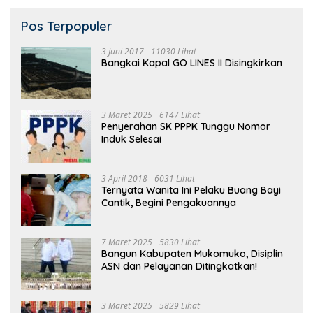
Pos Terpopuler
3 Juni 2017
11030 Lihat
Bangkai Kapal GO LINES II Disingkirkan
3 Maret 2025
6147 Lihat
Penyerahan SK PPPK Tunggu Nomor
Induk Selesai
3 April 2018
6031 Lihat
Ternyata Wanita Ini Pelaku Buang Bayi
Cantik, Begini Pengakuannya
7 Maret 2025
5830 Lihat
Bangun Kabupaten Mukomuko, Disiplin
ASN dan Pelayanan Ditingkatkan!
3 Maret 2025
5829 Lihat