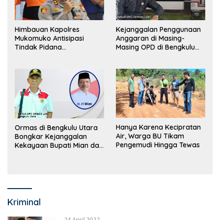
Himbauan Kapolres
Kejanggalan Penggunaan
Mukomuko Antisipasi
Anggaran di Masing-
Tindak Pidana
Masing OPD di Bengkulu
Perdagangan Orang
Utara Bakal Dibongkar
Hanya Karena Kecipratan
Ormas di Bengkulu Utara
Air, Warga BU Tikam
Bongkar Kejanggalan
Pengemudi Hingga Tewas
Kekayaan Bupati Mian dan
Anggaran Sejumlah OPD
Kriminal
24 April 2022