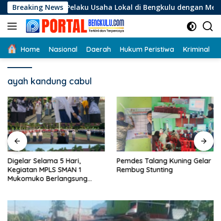
Langsung
Bagi Pelaku Usaha Lokal di Bengkulu dengan Meningkatkan Ru
Breaking News
ke
konten
Home
Nasional
Daerah
Hukum Peristiwa
Kriminal
ayah kandung cabul
Digelar Selama 5 Hari,
Pemdes Talang Kuning Gelar
Kegiatan MPLS SMAN 1
Rembug Stunting
Mukomuko Berlangsung
Sukses