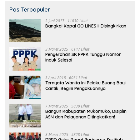
Pos Terpopuler
3 Juni 2017
11030 Lihat
Bangkai Kapal GO LINES II Disingkirkan
3 Maret 2025
6147 Lihat
Penyerahan SK PPPK Tunggu Nomor
Induk Selesai
3 April 2018
6031 Lihat
Ternyata Wanita Ini Pelaku Buang Bayi
Cantik, Begini Pengakuannya
7 Maret 2025
5830 Lihat
Bangun Kabupaten Mukomuko, Disiplin
ASN dan Pelayanan Ditingkatkan!
3 Maret 2025
5828 Lihat
DPRD Gelar Rapat Paripurna Sertijab