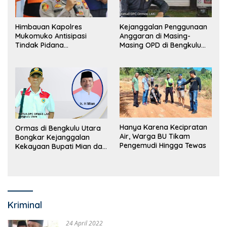
Himbauan Kapolres
Kejanggalan Penggunaan
Mukomuko Antisipasi
Anggaran di Masing-
Tindak Pidana
Masing OPD di Bengkulu
Perdagangan Orang
Utara Bakal Dibongkar
Hanya Karena Kecipratan
Ormas di Bengkulu Utara
Air, Warga BU Tikam
Bongkar Kejanggalan
Pengemudi Hingga Tewas
Kekayaan Bupati Mian dan
Anggaran Sejumlah OPD
Kriminal
24 April 2022