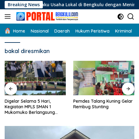
Langsung
i Pelaku Usaha Lokal di Bengkulu dengan Meningkatkan Ruang 
Breaking News
ke
konten
Home
Nasional
Daerah
Hukum Peristiwa
Kriminal
bakal diresmikan
Digelar Selama 5 Hari,
Pemdes Talang Kuning Gelar
Kegiatan MPLS SMAN 1
Rembug Stunting
Mukomuko Berlangsung
Sukses