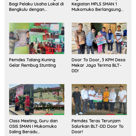
Bagi Pelaku Usaha Lokal di
Kegiatan MPLS SMAN 1
Bengkulu dengan
Mukomuko Berlangsung
Meningkatkan Ruang
Sukses
Publik dan Kebersihan
Pasar
Pemdes Talang Kuning
Door To Door, 3 KPM Desa
Gelar Rembug Stunting
Mekar Jaya Terima BLT-
DD!
Class Meeting, Guru dan
Pemdes Teras Terunjam
OSIS SMAN I Mukomuko
Salurkan BLT-DD Door To
Saling Beradu
Door!