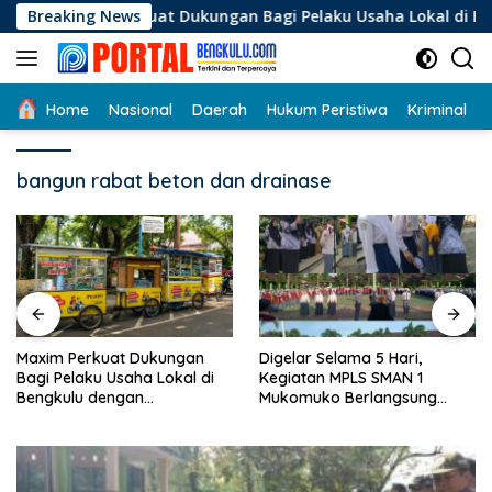
Langsung
Perkuat Dukungan Bagi Pelaku Usaha Lokal di Bengkulu dengan
Breaking News
ke
konten
Home
Nasional
Daerah
Hukum Peristiwa
Kriminal
bangun rabat beton dan drainase
Maxim Perkuat Dukungan
Digelar Selama 5 Hari,
Bagi Pelaku Usaha Lokal di
Kegiatan MPLS SMAN 1
Bengkulu dengan
Mukomuko Berlangsung
Meningkatkan Ruang Publik
Sukses
dan Kebersihan Pasar