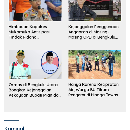
Himbauan Kapolres
Kejanggalan Penggunaan
Mukomuko Antisipasi
Anggaran di Masing-
Tindak Pidana
Masing OPD di Bengkulu
Perdagangan Orang
Utara Bakal Dibongkar
Hanya Karena Kecipratan
Ormas di Bengkulu Utara
Air, Warga BU Tikam
Bongkar Kejanggalan
Pengemudi Hingga Tewas
Kekayaan Bupati Mian dan
Anggaran Sejumlah OPD
Kriminal