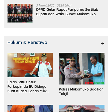
3 Maret 2025
5828 Lihat
DPRD Gelar Rapat Paripurna Sertijab
Bupati dan Wakil Bupati Mukomuko
Hukum & Peristiwa
Salah Satu Unsur
Forkopimda BU Diduga
Polres Mukomuko Bagikan
Kuat Kuasai Lahan Milik
Takjil
Pemerintah, Ormas Laki
Lapor Kejagung