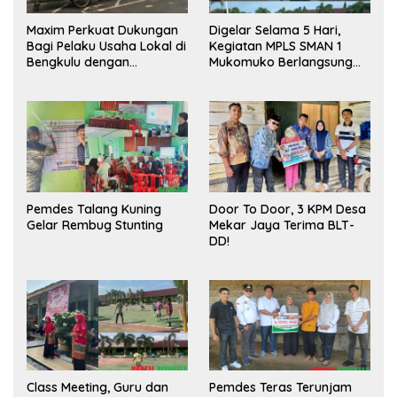
Maxim Perkuat Dukungan
Digelar Selama 5 Hari,
Bagi Pelaku Usaha Lokal di
Kegiatan MPLS SMAN 1
Bengkulu dengan
Mukomuko Berlangsung
Meningkatkan Ruang
Sukses
Publik dan Kebersihan
Pasar
Pemdes Talang Kuning
Door To Door, 3 KPM Desa
Gelar Rembug Stunting
Mekar Jaya Terima BLT-
DD!
Class Meeting, Guru dan
Pemdes Teras Terunjam