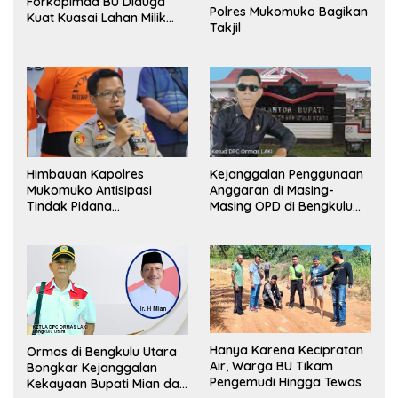
Forkopimda BU Diduga
Polres Mukomuko Bagikan
Kuat Kuasai Lahan Milik
Takjil
Pemerintah, Ormas Laki
Lapor Kejagung
Himbauan Kapolres
Kejanggalan Penggunaan
Mukomuko Antisipasi
Anggaran di Masing-
Tindak Pidana
Masing OPD di Bengkulu
Perdagangan Orang
Utara Bakal Dibongkar
Hanya Karena Kecipratan
Ormas di Bengkulu Utara
Air, Warga BU Tikam
Bongkar Kejanggalan
Pengemudi Hingga Tewas
Kekayaan Bupati Mian dan