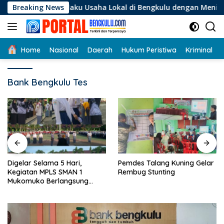
Langsung
i Pelaku Usaha Lokal di Bengkulu dengan Meningkatkan Ruang
Breaking News
ke
konten
Home
Nasional
Daerah
Hukum Peristiwa
Kriminal
Bank Bengkulu Tes
Digelar Selama 5 Hari,
Pemdes Talang Kuning Gelar
Kegiatan MPLS SMAN 1
Rembug Stunting
Mukomuko Berlangsung
Sukses