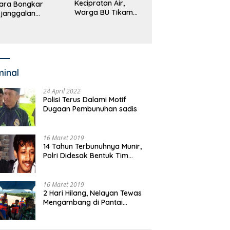
Kecipratan Air,
ara Bongkar
Warga BU Tikam
janggalan
Pengemudi Hingga
kayaan Bupati
Tewas
an dan Anggaran
jumlah OPD
minal
24 April 2022
Polisi Terus Dalami Motif
Dugaan Pembunuhan sadis
16 Maret 2019
14 Tahun Terbunuhnya Munir,
Polri Didesak Bentuk Tim
Khusus
16 Maret 2019
2 Hari Hilang, Nelayan Tewas
Mengambang di Pantai
Cipalawah Garut