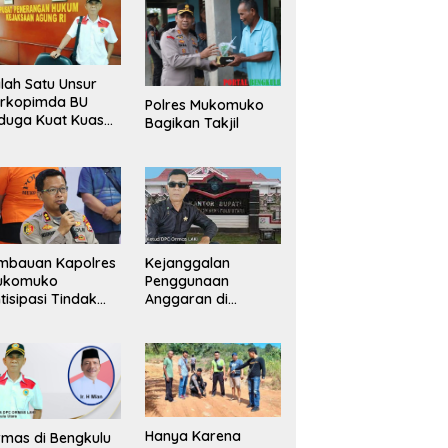
lah Satu Unsur
orkopimda BU
Polres Mukomuko
duga Kuat Kuasai
Bagikan Takjil
han Milik
merintah, Ormas
ki Lapor
ejagung
mbauan Kapolres
Kejanggalan
ukomuko
Penggunaan
tisipasi Tindak
Anggaran di
dana
Masing-Masing OPD
erdagangan
di Bengkulu Utara
rang
Bakal Dibongkar
Hanya Karena
mas di Bengkulu