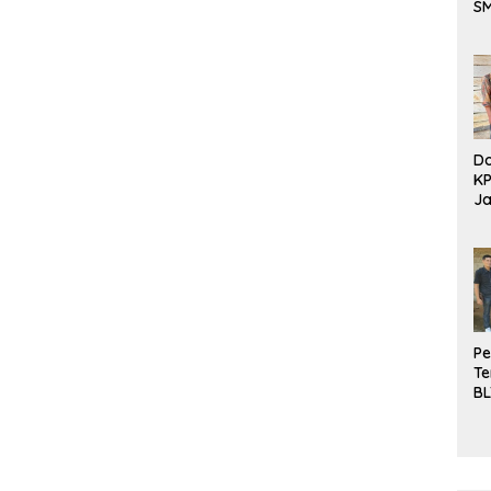
S
Be
Do
K
Ja
DD
Pe
Te
BL
Do