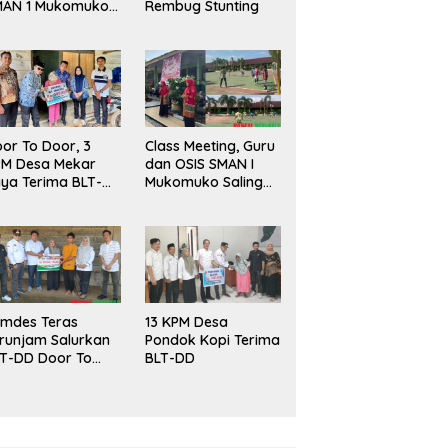
MAN 1 Mukomuko
Rembug Stunting
rlangsung Sukses
or To Door, 3
Class Meeting, Guru
PM Desa Mekar
dan OSIS SMAN I
ya Terima BLT-
Mukomuko Saling
!
Beradu
Kemampuan!
mdes Teras
13 KPM Desa
runjam Salurkan
Pondok Kopi Terima
T-DD Door To
BLT-DD
or!