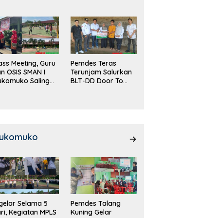
DD!
ass Meeting, Guru
Pemdes Teras
n OSIS SMAN I
Terunjam Salurkan
ukomuko Saling
BLT-DD Door To
eradu
Door!
emampuan!
ukomuko
gelar Selama 5
Pemdes Talang
ri, Kegiatan MPLS
Kuning Gelar