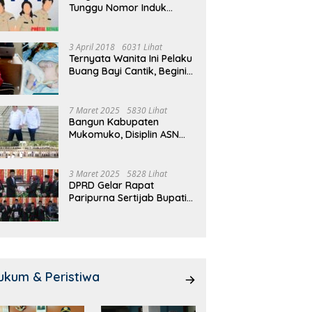
Tunggu Nomor Induk
 Meeting, Guru dan OSIS
Pemdes Teras Terunjam
1
Selesai
 I Mukomuko Saling
Salurkan BLT-DD Door To
T
du Kemampuan!
Door!
3 April 2018
6031 Lihat
Ternyata Wanita Ini Pelaku
Buang Bayi Cantik, Begini
Pengakuannya
7 Maret 2025
5830 Lihat
Bangun Kabupaten
Mukomuko, Disiplin ASN
dan Pelayanan
Ditingkatkan!
3 Maret 2025
5828 Lihat
DPRD Gelar Rapat
Paripurna Sertijab Bupati
dan Wakil Bupati
Mukomuko
ukum & Peristiwa