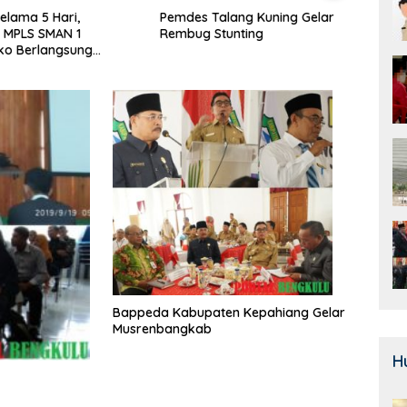
alang Kuning Gelar
Door To Door, 3 KPM Desa
Class
Stunting
Mekar Jaya Terima BLT-DD!
SMAN
Bera
Bappeda Kabupaten Kepahiang Gelar
Musrenbangkab
H