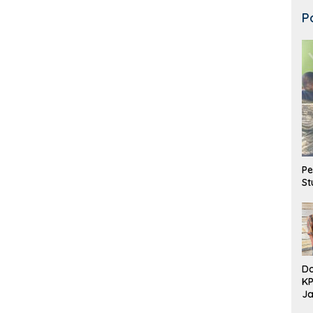
P
Pe
St
Do
K
Ja
DD