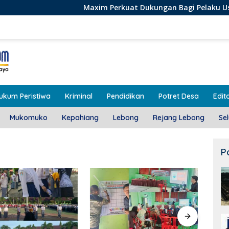
Maxim Perkuat Dukungan Bagi Pelaku Usaha Lokal di Beng
ukum Peristiwa
Kriminal
Pendidikan
Potret Desa
Edito
Mukomuko
Kepahiang
Lebong
Rejang Lebong
Se
P