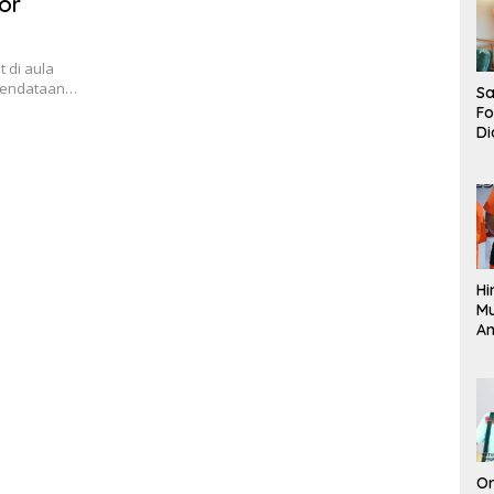
or
 di aula
 pendataan…
Sa
F
Di
La
Pe
La
K
Hi
M
An
Pi
P
O
Or