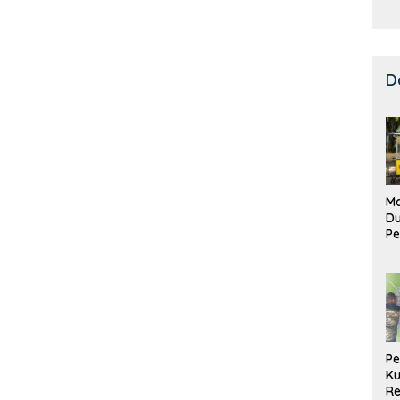
D
Ma
D
Pe
di
Me
Ru
Ke
P
Ku
Re