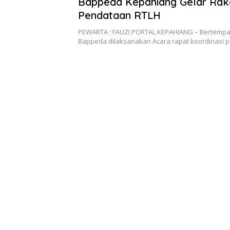
Bappeda Kepahiang Gelar Rak
Pendataan RTLH
PEWARTA : FAUZI PORTAL KEPAHIANG – Bertempat
Bappeda dilaksanakan Acara rapat koordinasi