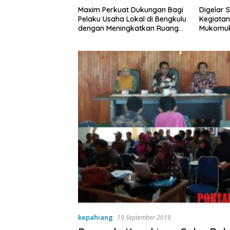
at Dukungan Bagi
Digelar Selama 5 Hari,
Pemdes T
a Lokal di Bengkulu
Kegiatan MPLS SMAN 1
Rembug 
ingkatkan Ruang
Mukomuko Berlangsung
Kebersihan Pasar
Sukses
kepahiang
19 September 2019