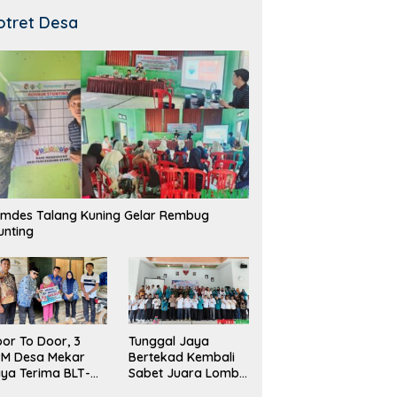
otret Desa
mdes Talang Kuning Gelar Rembug
unting
Tunggal Jaya
or To Door, 3
Bertekad Kembali
PM Desa Mekar
Sabet Juara Lomba
ya Terima BLT-
Desa
!