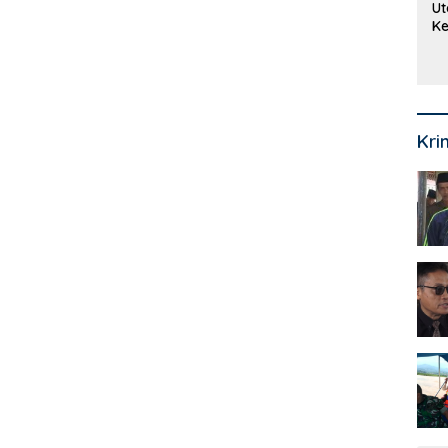
Ut
Ke
Ke
Mi
Se
Kri