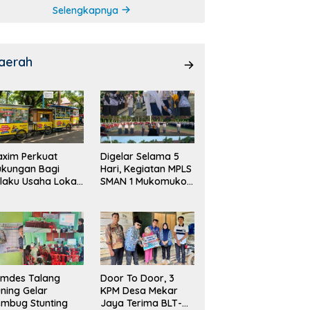
Selengkapnya
aerah
xim Perkuat
Digelar Selama 5
ukungan Bagi
Hari, Kegiatan MPLS
laku Usaha Lokal
SMAN 1 Mukomuko
 Bengkulu dengan
Berlangsung Sukses
ningkatkan
ang Publik dan
bersihan Pasar
emdes Talang
Door To Door, 3
ning Gelar
KPM Desa Mekar
mbug Stunting
Jaya Terima BLT-