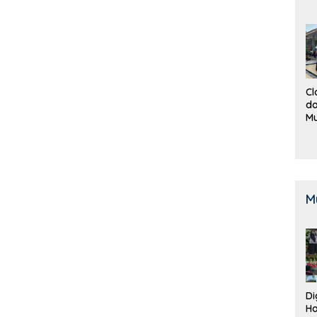
Cl
da
M
B
K
M
Di
Ha