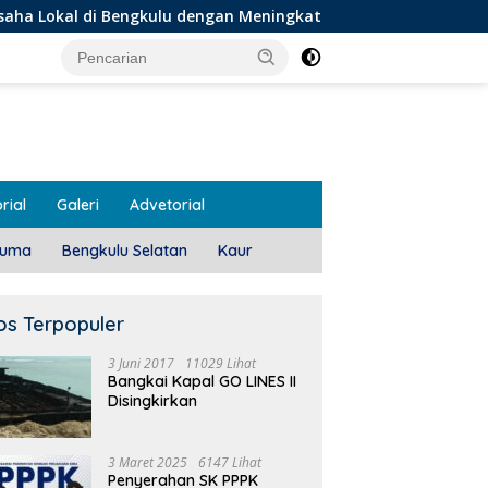
kulu dengan Meningkatkan Ruang Publik dan Kebersihan Pasar
rial
Galeri
Advetorial
luma
Bengkulu Selatan
Kaur
os Terpopuler
3 Juni 2017
11029 Lihat
Bangkai Kapal GO LINES II
Disingkirkan
3 Maret 2025
6147 Lihat
Penyerahan SK PPPK