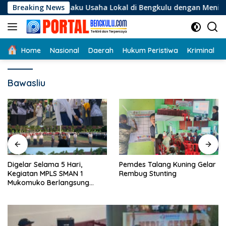
Langsung
Bagi Pelaku Usaha Lokal di Bengkulu dengan Meningkatkan Ru
Breaking News
ke
konten
Home
Nasional
Daerah
Hukum Peristiwa
Kriminal
Bawasliu
Digelar Selama 5 Hari,
Pemdes Talang Kuning Gelar
Kegiatan MPLS SMAN 1
Rembug Stunting
Mukomuko Berlangsung
Sukses