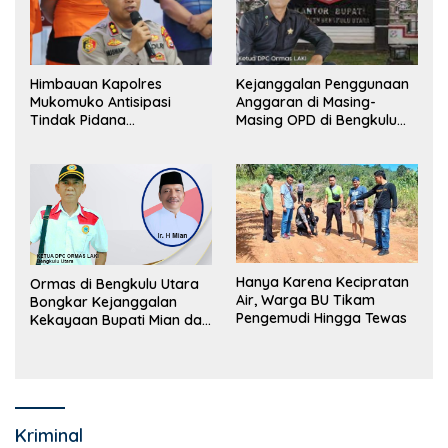
Himbauan Kapolres
Kejanggalan Penggunaan
Mukomuko Antisipasi
Anggaran di Masing-
Tindak Pidana
Masing OPD di Bengkulu
Perdagangan Orang
Utara Bakal Dibongkar
Hanya Karena Kecipratan
Ormas di Bengkulu Utara
Air, Warga BU Tikam
Bongkar Kejanggalan
Pengemudi Hingga Tewas
Kekayaan Bupati Mian dan
Anggaran Sejumlah OPD
Kriminal