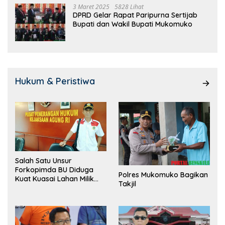
3 Maret 2025
5828 Lihat
DPRD Gelar Rapat Paripurna Sertijab
Bupati dan Wakil Bupati Mukomuko
Hukum & Peristiwa
Salah Satu Unsur
Forkopimda BU Diduga
Polres Mukomuko Bagikan
Kuat Kuasai Lahan Milik
Takjil
Pemerintah, Ormas Laki
Lapor Kejagung