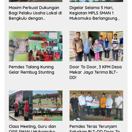
Maxim Perkuat Dukungan
Digelar Selama 5 Hari,
Bagi Pelaku Usaha Lokal di
Kegiatan MPLS SMAN 1
Bengkulu dengan
Mukomuko Berlangsung
Meningkatkan Ruang
Sukses
Publik dan Kebersihan
Pasar
Pemdes Talang Kuning
Door To Door, 3 KPM Desa
Gelar Rembug Stunting
Mekar Jaya Terima BLT-
DD!
Class Meeting, Guru dan
Pemdes Teras Terunjam
OSIS SMAN I Mukomuko
Salurkan BLT-DD Door To