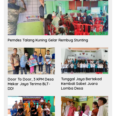
Pemdes Talang Kuning Gelar Rembug Stunting
Tunggal Jaya Bertekad
Door To Door, 3 KPM Desa
Kembali Sabet Juara
Mekar Jaya Terima BLT-
Lomba Desa
DD!