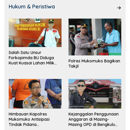
Hukum & Peristiwa
Salah Satu Unsur
Forkopimda BU Diduga
Polres Mukomuko Bagikan
Kuat Kuasai Lahan Milik
Takjil
Pemerintah, Ormas Laki
Lapor Kejagung
Himbauan Kapolres
Kejanggalan Penggunaan
Mukomuko Antisipasi
Anggaran di Masing-
Tindak Pidana
Masing OPD di Bengkulu
Perdagangan Orang
Utara Bakal Dibongkar