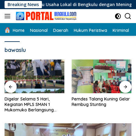
Langsung
elaku Usaha Lokal di Bengkulu dengan Meningkatkan Ruang Pub
Breaking News
ke
konten
Home
Nasional
Daerah
Hukum Peristiwa
Kriminal
bawaslu
Digelar Selama 5 Hari,
Pemdes Talang Kuning Gelar
Kegiatan MPLS SMAN 1
Rembug Stunting
Mukomuko Berlangsung
Sukses