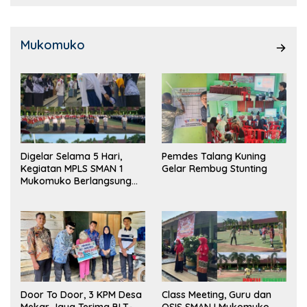
Mukomuko
Digelar Selama 5 Hari,
Pemdes Talang Kuning
Kegiatan MPLS SMAN 1
Gelar Rembug Stunting
Mukomuko Berlangsung
Sukses
Door To Door, 3 KPM Desa
Class Meeting, Guru dan
Mekar Jaya Terima BLT-
OSIS SMAN I Mukomuko