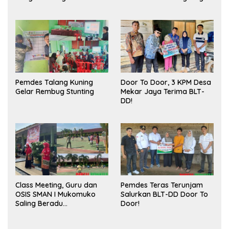
Meningkatkan Ruang
Sukses
Publik dan Kebersihan
Pasar
Pemdes Talang Kuning
Door To Door, 3 KPM Desa
Gelar Rembug Stunting
Mekar Jaya Terima BLT-
DD!
Class Meeting, Guru dan
Pemdes Teras Terunjam
OSIS SMAN I Mukomuko
Salurkan BLT-DD Door To
Saling Beradu
Door!
Kemampuan!