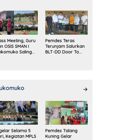
DD!
ass Meeting, Guru
Pemdes Teras
n OSIS SMAN I
Terunjam Salurkan
ukomuko Saling
BLT-DD Door To
eradu
Door!
emampuan!
ukomuko
gelar Selama 5
Pemdes Talang
ri, Kegiatan MPLS
Kuning Gelar