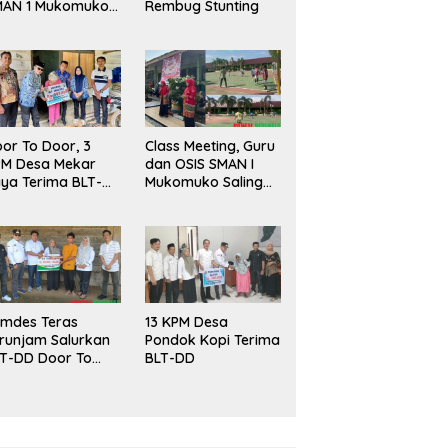
MAN 1 Mukomuko
Rembug Stunting
rlangsung Sukses
or To Door, 3
Class Meeting, Guru
PM Desa Mekar
dan OSIS SMAN I
ya Terima BLT-
Mukomuko Saling
!
Beradu
Kemampuan!
mdes Teras
13 KPM Desa
runjam Salurkan
Pondok Kopi Terima
T-DD Door To
BLT-DD
or!