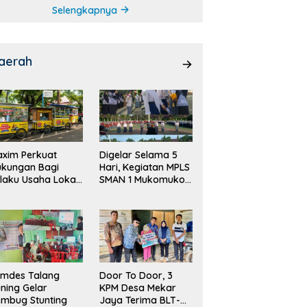
Selengkapnya
aerah
xim Perkuat
Digelar Selama 5
ukungan Bagi
Hari, Kegiatan MPLS
laku Usaha Lokal
SMAN 1 Mukomuko
 Bengkulu dengan
Berlangsung Sukses
ningkatkan
ang Publik dan
bersihan Pasar
emdes Talang
Door To Door, 3
ning Gelar
KPM Desa Mekar
mbug Stunting
Jaya Terima BLT-