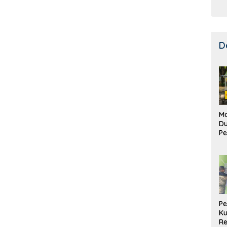
D
Ma
D
Pe
di
Me
Ru
Ke
P
Ku
Re