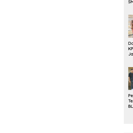
S
Be
Do
K
Ja
DD
Pe
Te
BL
Do