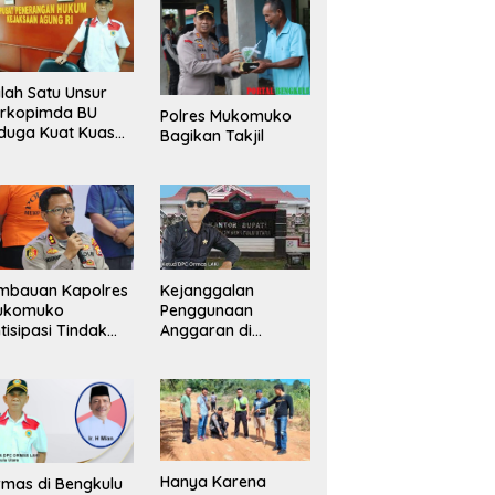
lah Satu Unsur
orkopimda BU
Polres Mukomuko
duga Kuat Kuasai
Bagikan Takjil
han Milik
merintah, Ormas
ki Lapor
ejagung
mbauan Kapolres
Kejanggalan
ukomuko
Penggunaan
tisipasi Tindak
Anggaran di
dana
Masing-Masing OPD
erdagangan
di Bengkulu Utara
rang
Bakal Dibongkar
Hanya Karena
mas di Bengkulu