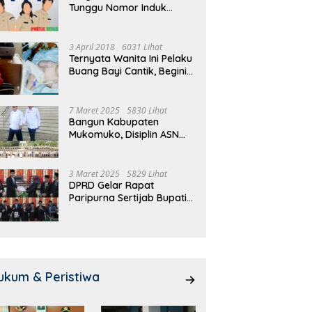
Tunggu Nomor Induk
 Meeting, Guru dan OSIS
Pemdes Teras Terunjam
1
Selesai
 I Mukomuko Saling
Salurkan BLT-DD Door To
T
du Kemampuan!
Door!
3 April 2018
6031 Lihat
Ternyata Wanita Ini Pelaku
Buang Bayi Cantik, Begini
Pengakuannya
7 Maret 2025
5830 Lihat
Bangun Kabupaten
Mukomuko, Disiplin ASN
dan Pelayanan
Ditingkatkan!
3 Maret 2025
5829 Lihat
DPRD Gelar Rapat
Paripurna Sertijab Bupati
dan Wakil Bupati
Mukomuko
ukum & Peristiwa