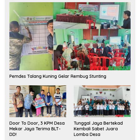
Pemdes Talang Kuning Gelar Rembug Stunting
Tunggal Jaya Bertekad
Door To Door, 3 KPM Desa
Kembali Sabet Juara
Mekar Jaya Terima BLT-
Lomba Desa
DD!