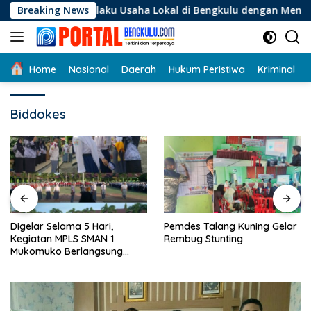
Langsung
gi Pelaku Usaha Lokal di Bengkulu dengan Meningkatkan Ruang
Breaking News
ke
konten
Home
Nasional
Daerah
Hukum Peristiwa
Kriminal
Biddokes
Digelar Selama 5 Hari,
Pemdes Talang Kuning Gelar
Kegiatan MPLS SMAN 1
Rembug Stunting
Mukomuko Berlangsung
Sukses