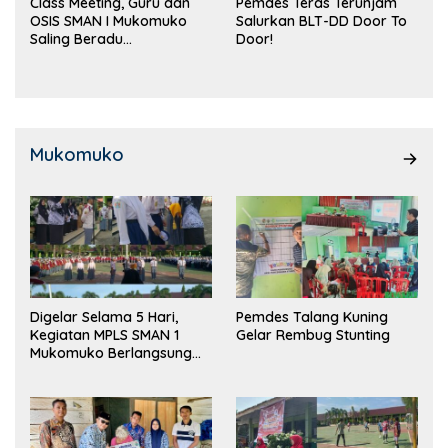
Class Meeting, Guru dan
Pemdes Teras Terunjam
OSIS SMAN I Mukomuko
Salurkan BLT-DD Door To
Saling Beradu
Door!
Kemampuan!
Mukomuko
Digelar Selama 5 Hari,
Pemdes Talang Kuning
Kegiatan MPLS SMAN 1
Gelar Rembug Stunting
Mukomuko Berlangsung
Sukses