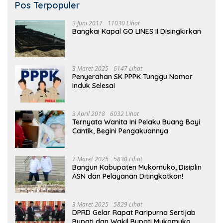
Pos Terpopuler
3 Juni 2017
11030 Lihat
Bangkai Kapal GO LINES II Disingkirkan
3 Maret 2025
6147 Lihat
Penyerahan SK PPPK Tunggu Nomor
Induk Selesai
3 April 2018
6032 Lihat
Ternyata Wanita Ini Pelaku Buang Bayi
Cantik, Begini Pengakuannya
7 Maret 2025
5830 Lihat
Bangun Kabupaten Mukomuko, Disiplin
ASN dan Pelayanan Ditingkatkan!
3 Maret 2025
5829 Lihat
DPRD Gelar Rapat Paripurna Sertijab
Bupati dan Wakil Bupati Mukomuko