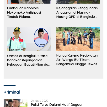
Himbauan Kapolres
Kejanggalan Penggunaan
Mukomuko Antisipasi
Anggaran di Masing-
Tindak Pidana
Masing OPD di Bengkulu
Perdagangan Orang
Utara Bakal Dibongkar
Hanya Karena Kecipratan
Ormas di Bengkulu Utara
Air, Warga BU Tikam
Bongkar Kejanggalan
Pengemudi Hingga Tewas
Kekayaan Bupati Mian dan
Anggaran Sejumlah OPD
Kriminal
24 April 2022
Polisi Terus Dalami Motif Dugaan