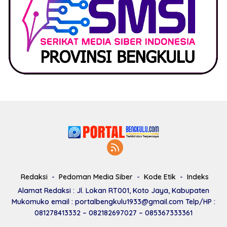
Redaksi
Pedoman Media Siber
Kode Etik
Indeks
Alamat Redaksi : Jl. Lokan RT001, Koto Jaya, Kabupaten
Mukomuko email : portalbengkulu1933@gmail.com Telp/HP :
081278413332 – 082182697027 – 085367333361