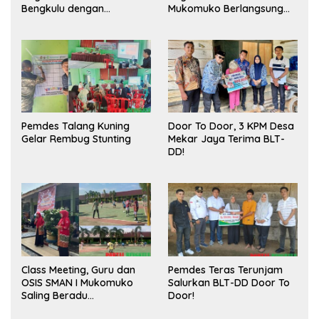
Bengkulu dengan
Mukomuko Berlangsung
Meningkatkan Ruang
Sukses
Publik dan Kebersihan
Pasar
Pemdes Talang Kuning
Door To Door, 3 KPM Desa
Gelar Rembug Stunting
Mekar Jaya Terima BLT-
DD!
Class Meeting, Guru dan
Pemdes Teras Terunjam
OSIS SMAN I Mukomuko
Salurkan BLT-DD Door To
Saling Beradu
Door!
Kemampuan!