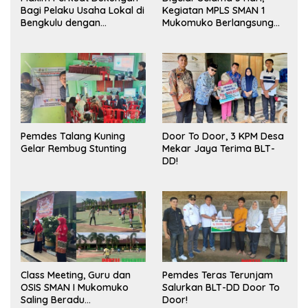
Bagi Pelaku Usaha Lokal di
Kegiatan MPLS SMAN 1
Bengkulu dengan
Mukomuko Berlangsung
Meningkatkan Ruang
Sukses
Publik dan Kebersihan
Pasar
Pemdes Talang Kuning
Door To Door, 3 KPM Desa
Gelar Rembug Stunting
Mekar Jaya Terima BLT-
DD!
Class Meeting, Guru dan
Pemdes Teras Terunjam
OSIS SMAN I Mukomuko
Salurkan BLT-DD Door To
Saling Beradu
Door!