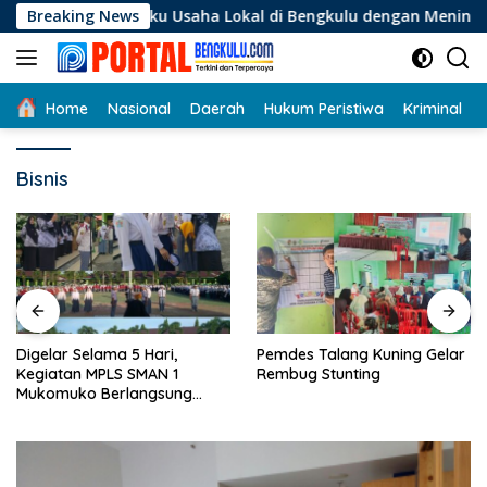
Langsung
gi Pelaku Usaha Lokal di Bengkulu dengan Meningkatkan Ruang
Breaking News
ke
konten
Home
Nasional
Daerah
Hukum Peristiwa
Kriminal
Bisnis
Digelar Selama 5 Hari,
Pemdes Talang Kuning Gelar
Kegiatan MPLS SMAN 1
Rembug Stunting
Mukomuko Berlangsung
Sukses