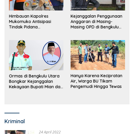
Himbauan Kapolres
Kejanggalan Penggunaan
Mukomuko Antisipasi
Anggaran di Masing-
Tindak Pidana
Masing OPD di Bengkulu
Perdagangan Orang
Utara Bakal Dibongkar
Hanya Karena Kecipratan
Ormas di Bengkulu Utara
Air, Warga BU Tikam
Bongkar Kejanggalan
Pengemudi Hingga Tewas
Kekayaan Bupati Mian dan
Anggaran Sejumlah OPD
Kriminal
24 April 2022