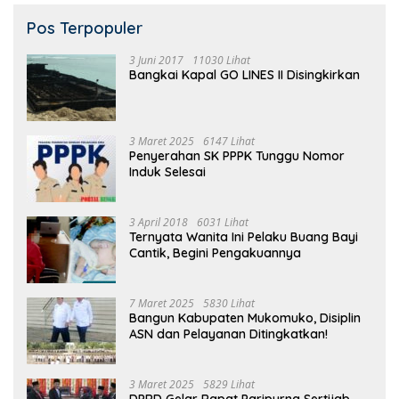
Pos Terpopuler
3 Juni 2017
11030 Lihat
Bangkai Kapal GO LINES II Disingkirkan
3 Maret 2025
6147 Lihat
Penyerahan SK PPPK Tunggu Nomor
Induk Selesai
3 April 2018
6031 Lihat
Ternyata Wanita Ini Pelaku Buang Bayi
Cantik, Begini Pengakuannya
7 Maret 2025
5830 Lihat
Bangun Kabupaten Mukomuko, Disiplin
ASN dan Pelayanan Ditingkatkan!
3 Maret 2025
5829 Lihat