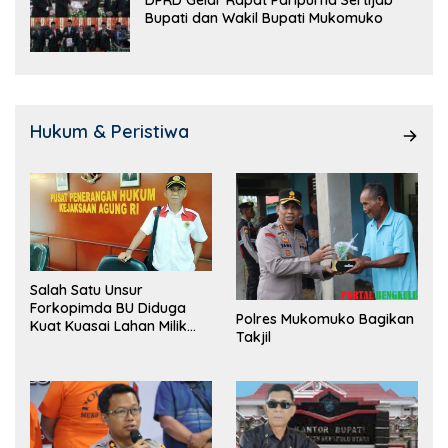
DPRD Gelar Rapat Paripurna Sertijab
Bupati dan Wakil Bupati Mukomuko
Hukum & Peristiwa
Salah Satu Unsur
Forkopimda BU Diduga
Polres Mukomuko Bagikan
Kuat Kuasai Lahan Milik
Takjil
Pemerintah, Ormas Laki
Lapor Kejagung