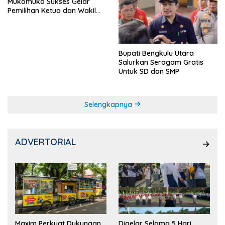
Mukomuko Sukses Gelar
Pemilihan Ketua dan Wakil
Ketua OSIS
Bupati Bengkulu Utara
Salurkan Seragam Gratis
Untuk SD dan SMP
Selengkapnya
ADVERTORIAL
Maxim Perkuat Dukungan
Digelar Selama 5 Hari,