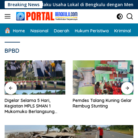
Langsung
i Pelaku Usaha Lokal di Bengkulu dengan Meningkatkan Ruang 
Breaking News
ke
konten
Home
Nasional
Daerah
Hukum Peristiwa
Kriminal
BPBD
Digelar Selama 5 Hari,
Pemdes Talang Kuning Gelar
Kegiatan MPLS SMAN 1
Rembug Stunting
Mukomuko Berlangsung
Sukses