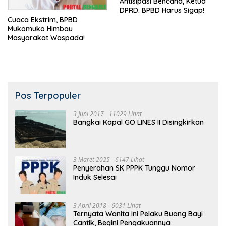
Antisipasi Bencana, Ketua
DPRD: BPBD Harus Sigap!
Cuaca Ekstrim, BPBD
Mukomuko Himbau
Masyarakat Waspada!
Pos Terpopuler
3 Juni 2017
11029 Lihat
Bangkai Kapal GO LINES II Disingkirkan
3 Maret 2025
6147 Lihat
Penyerahan SK PPPK Tunggu Nomor
Induk Selesai
3 April 2018
6031 Lihat
Ternyata Wanita Ini Pelaku Buang Bayi
Cantik, Begini Pengakuannya