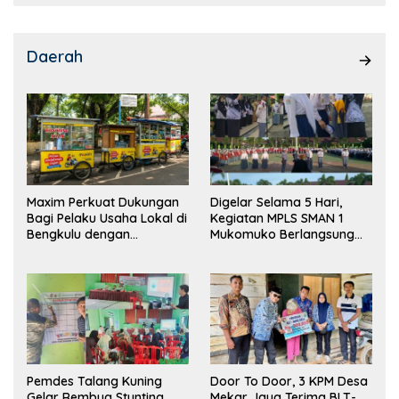
Daerah
Maxim Perkuat Dukungan
Digelar Selama 5 Hari,
Bagi Pelaku Usaha Lokal di
Kegiatan MPLS SMAN 1
Bengkulu dengan
Mukomuko Berlangsung
Meningkatkan Ruang
Sukses
Publik dan Kebersihan
Pasar
Pemdes Talang Kuning
Door To Door, 3 KPM Desa
Gelar Rembug Stunting
Mekar Jaya Terima BLT-