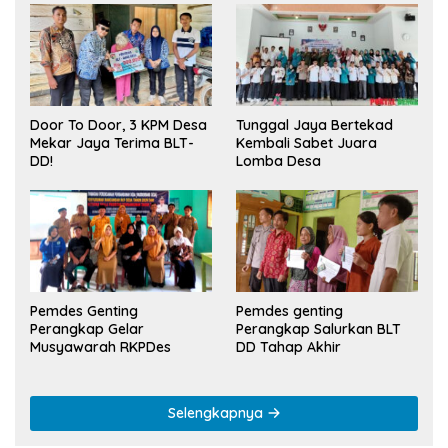
Tunggal Jaya Bertekad
Door To Door, 3 KPM Desa
Kembali Sabet Juara
Mekar Jaya Terima BLT-
Lomba Desa
DD!
Pemdes Genting
Pemdes genting
Perangkap Gelar
Perangkap Salurkan BLT
Musyawarah RKPDes
DD Tahap Akhir
Selengkapnya