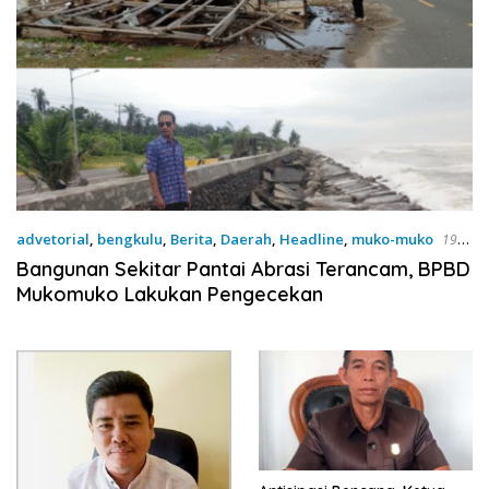
advetorial
,
bengkulu
,
Berita
,
Daerah
,
Headline
,
muko-muko
19
November 2025
Bangunan Sekitar Pantai Abrasi Terancam, BPBD
Mukomuko Lakukan Pengecekan