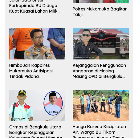
Salah Satu Unsur
Forkopimda BU Diduga
Polres Mukomuko Bagikan
Kuat Kuasai Lahan Milik
Takjil
Pemerintah, Ormas Laki
Lapor Kejagung
Himbauan Kapolres
Kejanggalan Penggunaan
Mukomuko Antisipasi
Anggaran di Masing-
Tindak Pidana
Masing OPD di Bengkulu
Perdagangan Orang
Utara Bakal Dibongkar
Hanya Karena Kecipratan
Ormas di Bengkulu Utara
Air, Warga BU Tikam
Bongkar Kejanggalan
Pengemudi Hingga Tewas