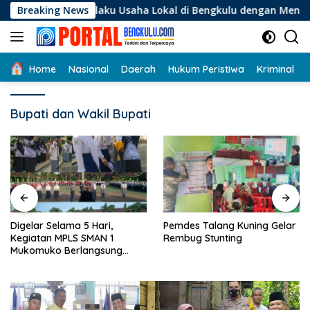
Langsung
gi Pelaku Usaha Lokal di Bengkulu dengan Meningkatkan Ruang
Breaking News
ke
konten
Home
Nasional
Daerah
Hukum Peristiwa
Kriminal
Bupati dan Wakil Bupati
Digelar Selama 5 Hari,
Pemdes Talang Kuning Gelar
Kegiatan MPLS SMAN 1
Rembug Stunting
Mukomuko Berlangsung
Sukses