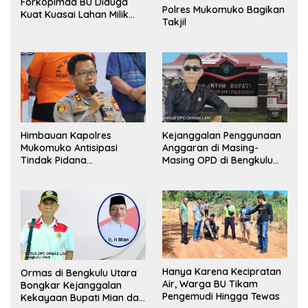
Forkopimda BU Diduga
Polres Mukomuko Bagikan
Kuat Kuasai Lahan Milik
Takjil
Pemerintah, Ormas Laki
Lapor Kejagung
Himbauan Kapolres
Kejanggalan Penggunaan
Mukomuko Antisipasi
Anggaran di Masing-
Tindak Pidana
Masing OPD di Bengkulu
Perdagangan Orang
Utara Bakal Dibongkar
Hanya Karena Kecipratan
Ormas di Bengkulu Utara
Air, Warga BU Tikam
Bongkar Kejanggalan
Pengemudi Hingga Tewas
Kekayaan Bupati Mian dan