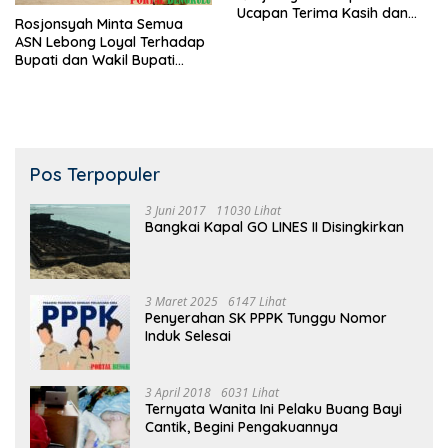
Ucapan Terima Kasih dan
Rosjonsyah Minta Semua
Permintaan Maaf
ASN Lebong Loyal Terhadap
Bupati dan Wakil Bupati
Terpilih
Pos Terpopuler
3 Juni 2017
11030 Lihat
Bangkai Kapal GO LINES II Disingkirkan
3 Maret 2025
6147 Lihat
Penyerahan SK PPPK Tunggu Nomor
Induk Selesai
3 April 2018
6031 Lihat
Ternyata Wanita Ini Pelaku Buang Bayi
Cantik, Begini Pengakuannya