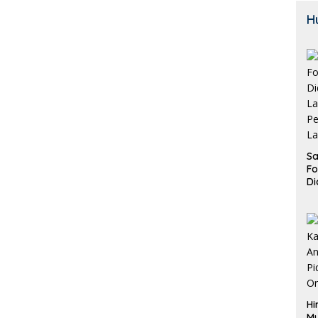
H
Sa
F
Di
La
Pe
La
K
Hi
M