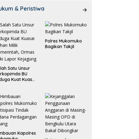
ukum & Peristiwa
Polres Mukomuko
Bagikan Takjil
lah Satu Unsur
orkopimda BU
duga Kuat Kuasai
han Milik
merintah, Ormas
ki Lapor
ejagung
mbauan Kapolres
ukomuko