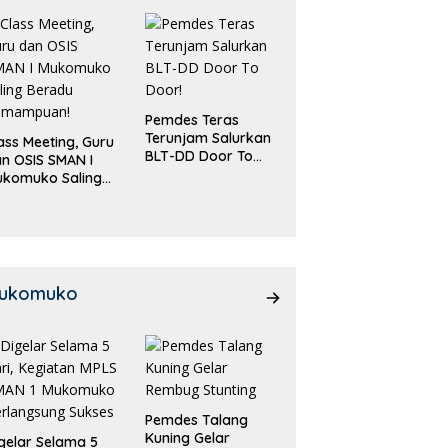
Pemdes Teras
Terunjam Salurkan
ass Meeting, Guru
BLT-DD Door To
n OSIS SMAN I
Door!
ukomuko Saling
eradu
emampuan!
ukomuko
Pemdes Talang
Kuning Gelar
gelar Selama 5