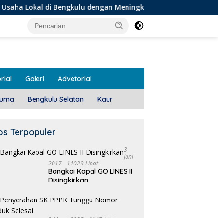
di Bengkulu dengan Meningkatkan Ruang Publik dan Kebersihan
rial
Galeri
Advetorial
luma
Bengkulu Selatan
Kaur
os Terpopuler
3
Juni
2017
11029 Lihat
Bangkai Kapal GO LINES II
Disingkirkan