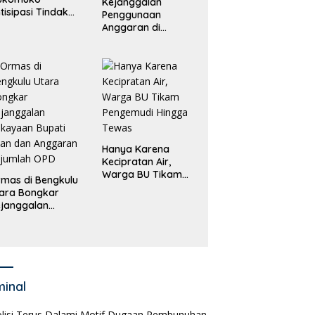
Kejanggalan
tisipasi Tindak
Penggunaan
dana
Anggaran di
erdagangan
Masing-Masing OPD
rang
di Bengkulu Utara
Bakal Dibongkar
Hanya Karena
Kecipratan Air,
Warga BU Tikam
mas di Bengkulu
Pengemudi Hingga
ara Bongkar
Tewas
janggalan
kayaan Bupati
an dan Anggaran
jumlah OPD
minal