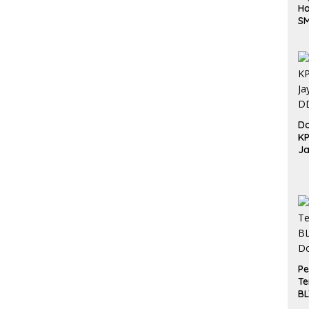
Ha
S
Be
Do
K
Ja
DD
Pe
Te
BL
Do