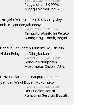
3 Maret 2025
6147 Lihat
Penyerahan SK PPPK
Tunggu Nomor Induk
Selesai
3 April 2018
6031 Lihat
Ternyata Wanita Ini Pelaku
Buang Bayi Cantik, Begini
Pengakuannya
7 Maret 2025
5830 Lihat
Bangun Kabupaten
Mukomuko, Disiplin ASN
dan Pelayanan
Ditingkatkan!
3 Maret 2025
5828 Lihat
DPRD Gelar Rapat
Paripurna Sertijab Bupati
dan Wakil Bupati
Mukomuko