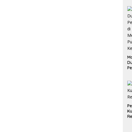
Ma
D
Pe
di
Me
Ru
Ke
P
Ku
Re