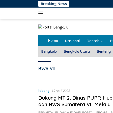
Langsung
Breaking News
ke
konten
Home
Nasional
Daerah
H
Bengkulu
Bengkulu Utara
Benteng
BWS VII
lebong
19 April 2022
Dukung MT 2, Dinas PUPR-Hub
dan BWS Sumatera VII Melalui
P3-TGAI
PEWARTA : RUDHY M FADHEL PORTAL LEBONG – P