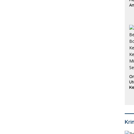
An
Pi
P
O
Or
Ut
Ke
Ke
Mi
Se
Kri