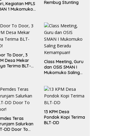
Rembug Stunting
ri, Kegiatan MPLS
MAN 1 Mukomuko
rlangsung Sukses
or To Door, 3
PM Desa Mekar
Class Meeting, Guru
ya Terima BLT-
dan OSIS SMAN I
!
Mukomuko Saling
Beradu
Kemampuan!
13 KPM Desa
Pondok Kopi Terima
mdes Teras
BLT-DD
runjam Salurkan
T-DD Door To
or!