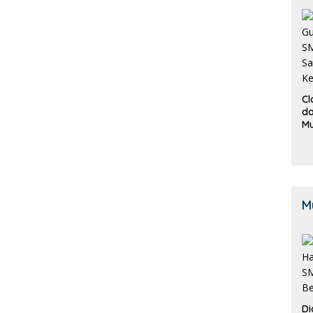
Cl
da
M
B
K
M
Di