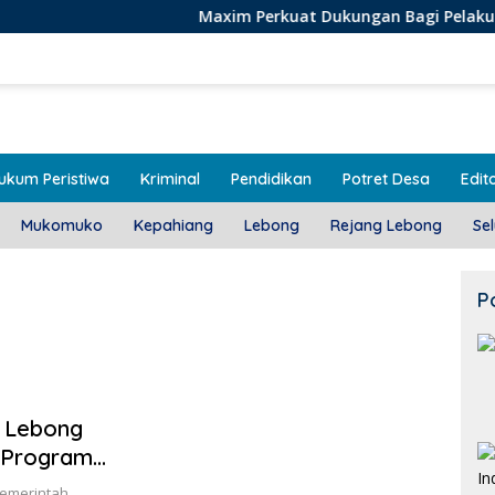
Maxim Perkuat Dukungan Bagi Pelaku Usaha Lokal 
ukum Peristiwa
Kriminal
Pendidikan
Potret Desa
Edito
Mukomuko
Kepahiang
Lebong
Rejang Lebong
Se
P
 Lebong
 Program
emerintah