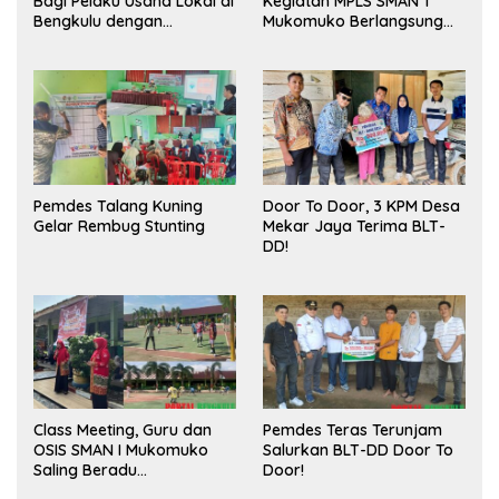
Bagi Pelaku Usaha Lokal di
Kegiatan MPLS SMAN 1
Bengkulu dengan
Mukomuko Berlangsung
Meningkatkan Ruang
Sukses
Publik dan Kebersihan
Pasar
Pemdes Talang Kuning
Door To Door, 3 KPM Desa
Gelar Rembug Stunting
Mekar Jaya Terima BLT-
DD!
Class Meeting, Guru dan
Pemdes Teras Terunjam
OSIS SMAN I Mukomuko
Salurkan BLT-DD Door To
Saling Beradu
Door!
Kemampuan!