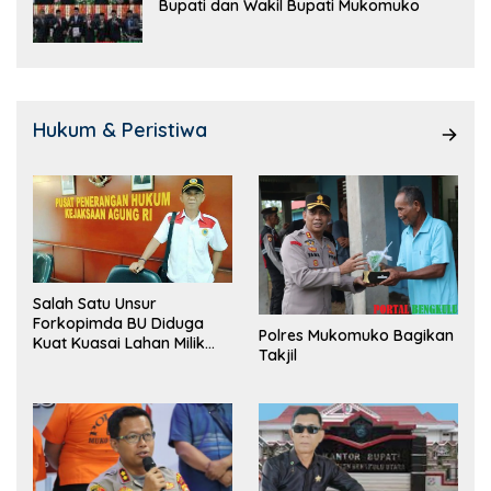
Bupati dan Wakil Bupati Mukomuko
Hukum & Peristiwa
Salah Satu Unsur
Forkopimda BU Diduga
Polres Mukomuko Bagikan
Kuat Kuasai Lahan Milik
Takjil
Pemerintah, Ormas Laki
Lapor Kejagung