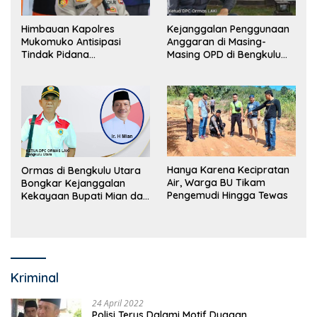
Himbauan Kapolres
Kejanggalan Penggunaan
Mukomuko Antisipasi
Anggaran di Masing-
Tindak Pidana
Masing OPD di Bengkulu
Perdagangan Orang
Utara Bakal Dibongkar
Hanya Karena Kecipratan
Ormas di Bengkulu Utara
Air, Warga BU Tikam
Bongkar Kejanggalan
Pengemudi Hingga Tewas
Kekayaan Bupati Mian dan
Anggaran Sejumlah OPD
Kriminal
24 April 2022
Polisi Terus Dalami Motif Dugaan