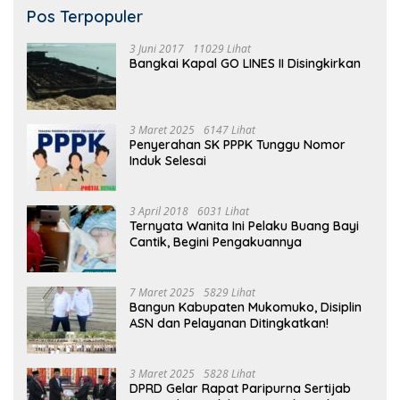
Pos Terpopuler
3 Juni 2017
11029 Lihat
Bangkai Kapal GO LINES II Disingkirkan
3 Maret 2025
6147 Lihat
Penyerahan SK PPPK Tunggu Nomor
Induk Selesai
3 April 2018
6031 Lihat
Ternyata Wanita Ini Pelaku Buang Bayi
Cantik, Begini Pengakuannya
7 Maret 2025
5829 Lihat
Bangun Kabupaten Mukomuko, Disiplin
ASN dan Pelayanan Ditingkatkan!
3 Maret 2025
5828 Lihat
DPRD Gelar Rapat Paripurna Sertijab