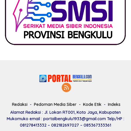
Redaksi
Pedoman Media Siber
Kode Etik
Indeks
Alamat Redaksi : Jl. Lokan RT001, Koto Jaya, Kabupaten
Mukomuko email : portalbengkulu1933@gmail.com Telp/HP :
081278413332 – 082182697027 – 085367333361