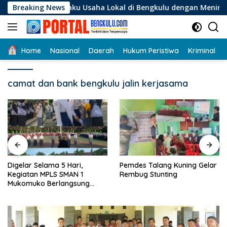
Langsung
 Pelaku Usaha Lokal di Bengkulu dengan Meningkatkan Ruang 
Breaking News
ke
konten
Home
Nasional
Daerah
Hukum Peristiwa
Kriminal
camat dan bank bengkulu jalin kerjasama
Digelar Selama 5 Hari,
Pemdes Talang Kuning Gelar
Kegiatan MPLS SMAN 1
Rembug Stunting
Mukomuko Berlangsung
Sukses