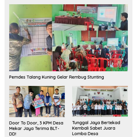
Pemdes Talang Kuning Gelar Rembug Stunting
Tunggal Jaya Bertekad
Door To Door, 3 KPM Desa
Kembali Sabet Juara
Mekar Jaya Terima BLT-
Lomba Desa
DD!