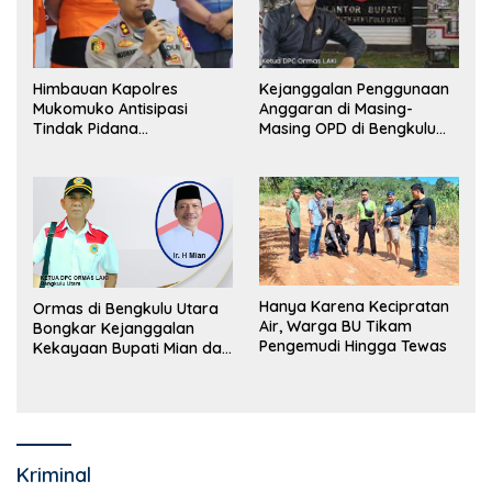
Himbauan Kapolres
Kejanggalan Penggunaan
Mukomuko Antisipasi
Anggaran di Masing-
Tindak Pidana
Masing OPD di Bengkulu
Perdagangan Orang
Utara Bakal Dibongkar
Hanya Karena Kecipratan
Ormas di Bengkulu Utara
Air, Warga BU Tikam
Bongkar Kejanggalan
Pengemudi Hingga Tewas
Kekayaan Bupati Mian dan
Anggaran Sejumlah OPD
Kriminal