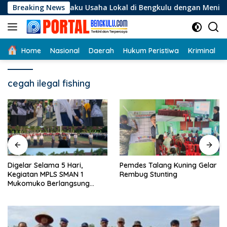
Langsung
agi Pelaku Usaha Lokal di Bengkulu dengan Meningkatkan Ruan
Breaking News
ke
konten
Home
Nasional
Daerah
Hukum Peristiwa
Kriminal
cegah ilegal fishing
Digelar Selama 5 Hari,
Pemdes Talang Kuning Gelar
Kegiatan MPLS SMAN 1
Rembug Stunting
Mukomuko Berlangsung
Sukses