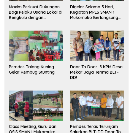
Maxim Perkuat Dukungan
Digelar Selama 5 Hari,
Bagi Pelaku Usaha Lokal di
Kegiatan MPLS SMAN 1
Bengkulu dengan
Mukomuko Berlangsung
Meningkatkan Ruang
Sukses
Publik dan Kebersihan
Pasar
Pemdes Talang Kuning
Door To Door, 3 KPM Desa
Gelar Rembug Stunting
Mekar Jaya Terima BLT-
DD!
Class Meeting, Guru dan
Pemdes Teras Terunjam
OSIS SMAN I Mukomuko
Salurkan BLT-DD Door To