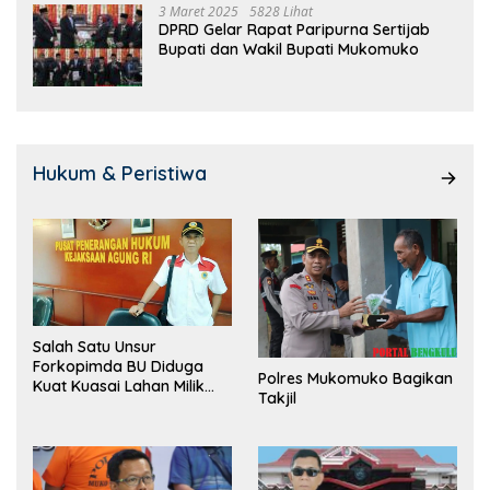
3 Maret 2025
5828 Lihat
DPRD Gelar Rapat Paripurna Sertijab
Bupati dan Wakil Bupati Mukomuko
Hukum & Peristiwa
Salah Satu Unsur
Forkopimda BU Diduga
Polres Mukomuko Bagikan
Kuat Kuasai Lahan Milik
Takjil
Pemerintah, Ormas Laki
Lapor Kejagung