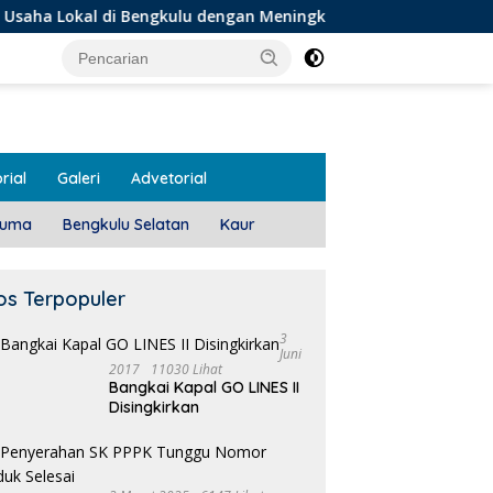
di Bengkulu dengan Meningkatkan Ruang Publik dan Kebersihan
rial
Galeri
Advetorial
luma
Bengkulu Selatan
Kaur
os Terpopuler
3
Juni
2017
11030 Lihat
Bangkai Kapal GO LINES II
Disingkirkan