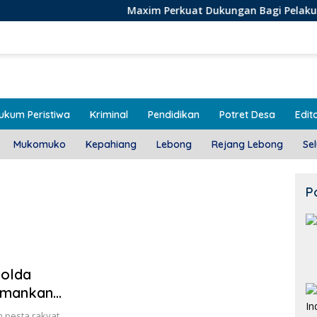
Maxim Perkuat Dukungan Bagi Pelaku Usaha Lokal 
ukum Peristiwa
Kriminal
Pendidikan
Potret Desa
Edito
Mukomuko
Kepahiang
Lebong
Rejang Lebong
Se
P
Polda
 Amankan
 pesta rakyat