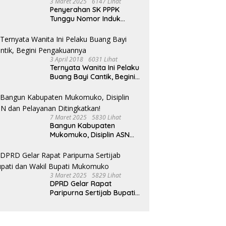
3 Maret 2025
6147 Lihat
Penyerahan SK PPPK
Tunggu Nomor Induk
Selesai
3 April 2018
6031 Lihat
Ternyata Wanita Ini Pelaku
Buang Bayi Cantik, Begini
Pengakuannya
7 Maret 2025
5830 Lihat
Bangun Kabupaten
Mukomuko, Disiplin ASN
dan Pelayanan
Ditingkatkan!
3 Maret 2025
5829 Lihat
DPRD Gelar Rapat
Paripurna Sertijab Bupati
dan Wakil Bupati
Mukomuko