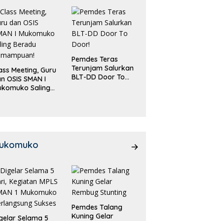
Pemdes Teras
Terunjam Salurkan
ass Meeting, Guru
BLT-DD Door To
n OSIS SMAN I
Door!
ukomuko Saling
eradu
emampuan!
ukomuko
Pemdes Talang
Kuning Gelar
gelar Selama 5