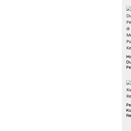
Ma
D
Pe
di
Me
Ru
Ke
P
Ku
Re