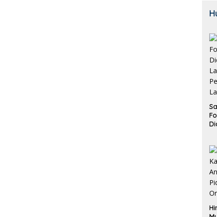
H
Sa
F
Di
La
Pe
La
K
Hi
M