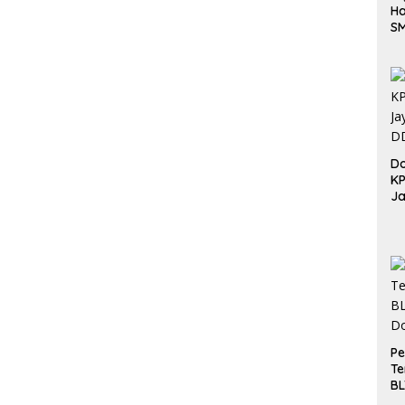
Ha
S
Be
Do
K
Ja
DD
Pe
Te
BL
Do