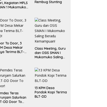
Rembug Stunting
ri, Kegiatan MPLS
MAN 1 Mukomuko
rlangsung Sukses
or To Door, 3
PM Desa Mekar
Class Meeting, Guru
ya Terima BLT-
dan OSIS SMAN I
!
Mukomuko Saling
Beradu
Kemampuan!
13 KPM Desa
Pondok Kopi Terima
mdes Teras
BLT-DD
runjam Salurkan
T-DD Door To
or!