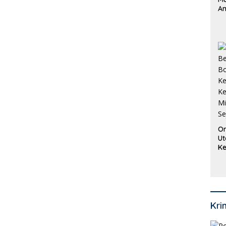
An
Pi
P
O
Or
Ut
Ke
Ke
Mi
Se
Kri