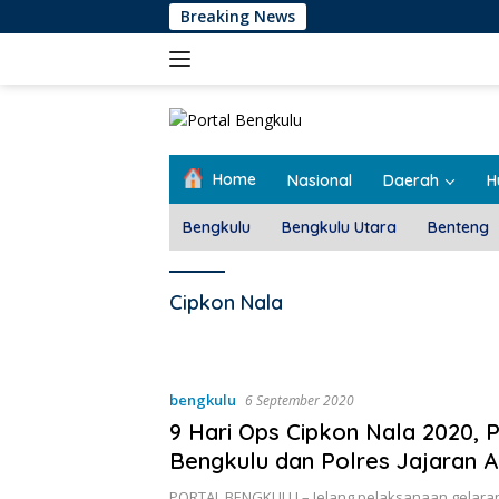
Langsung
Breaking News
ke
konten
Home
Nasional
Daerah
H
Bengkulu
Bengkulu Utara
Benteng
Cipkon Nala
bengkulu
6 September 2020
9 Hari Ops Cipkon Nala 2020, 
Bengkulu dan Polres Jajaran
166 Tersangka
PORTAL BENGKULU – Jelang pelaksanaan gelaran