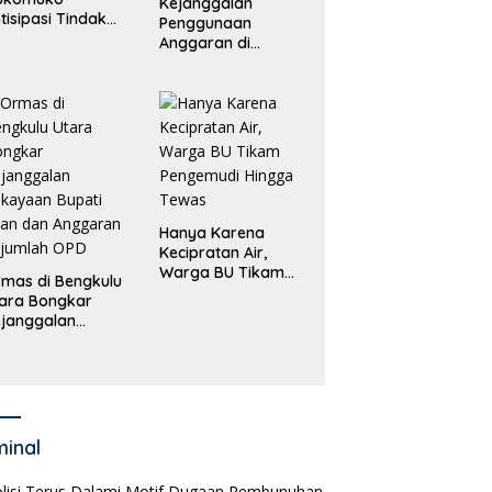
Kejanggalan
tisipasi Tindak
Penggunaan
dana
Anggaran di
erdagangan
Masing-Masing OPD
rang
di Bengkulu Utara
Bakal Dibongkar
Hanya Karena
Kecipratan Air,
Warga BU Tikam
mas di Bengkulu
Pengemudi Hingga
ara Bongkar
Tewas
janggalan
kayaan Bupati
an dan Anggaran
jumlah OPD
minal