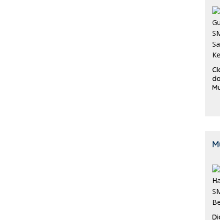
Cl
da
M
B
K
M
Di