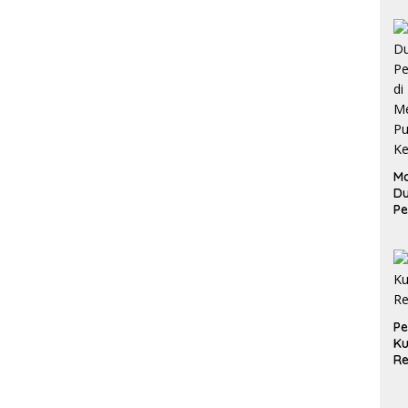
Ma
D
Pe
di
Me
Ru
Ke
P
Ku
Re