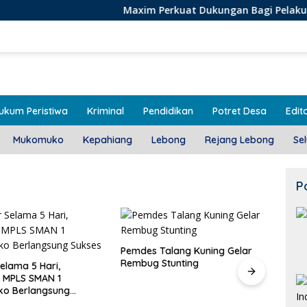
Maxim Perkuat Dukungan Bagi Pelaku Usaha Lokal d
ukum Peristiwa
Kriminal
Pendidikan
Potret Desa
Edito
Mukomuko
Kepahiang
Lebong
Rejang Lebong
Se
P
alang Kuning Gelar
Door To Door, 3 KPM Desa
Stunting
Mekar Jaya Terima BLT-DD!
Class
SMAN
Bera