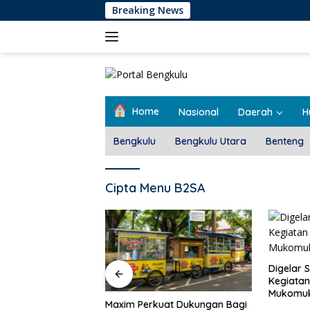
Langsung
Breaking News
ke
konten
Home
Nasional
Daerah
H
Bengkulu
Bengkulu Utara
Benteng
Cipta Menu B2SA
Pemdes T
Rembug 
Digelar Selama 5 Hari,
Kegiatan MPLS SMAN 1
Mukomuko Berlangsung
at Dukungan Bagi
Sukses