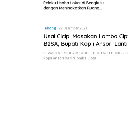
a Lokal di Bengkulu
ingkatkan Ruang
Kebersihan Pasar
lebong
29 Desember 2021
Usai Cicipi Masakan Lomba Ci
B2SA, Bupati Kopli Ansori Lanti
Kades Terpilih
PEWARTA : RUDHY M FADHEL PORTAL LEBONG – B
Kopli Ansori hadiri lomba Cipta…