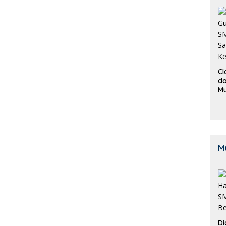
Cl
da
M
B
K
M
Di