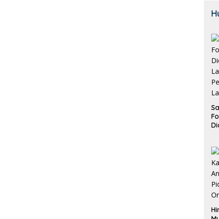
H
Sa
F
Di
La
Pe
La
K
Hi
M