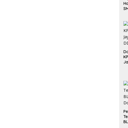
Ha
S
Be
Do
K
Ja
DD
Pe
Te
BL
Do