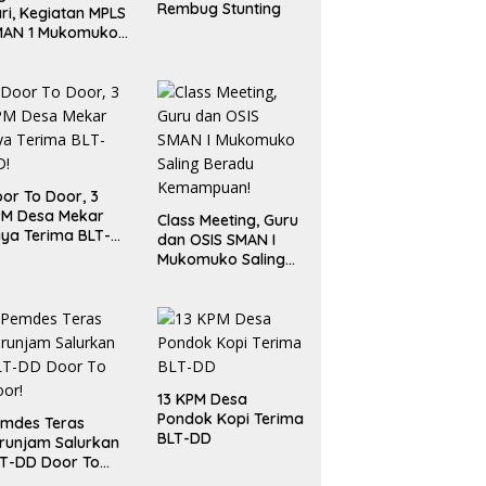
Rembug Stunting
ri, Kegiatan MPLS
MAN 1 Mukomuko
rlangsung Sukses
or To Door, 3
PM Desa Mekar
Class Meeting, Guru
ya Terima BLT-
dan OSIS SMAN I
!
Mukomuko Saling
Beradu
Kemampuan!
13 KPM Desa
Pondok Kopi Terima
mdes Teras
BLT-DD
runjam Salurkan
T-DD Door To
or!