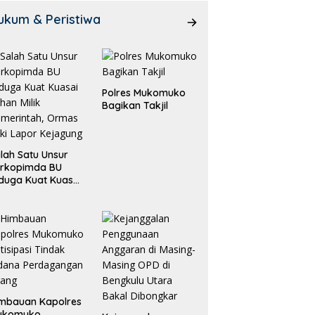
ukum & Peristiwa
Polres Mukomuko
Bagikan Takjil
lah Satu Unsur
orkopimda BU
duga Kuat Kuasai
han Milik
merintah, Ormas
ki Lapor
ejagung
mbauan Kapolres
ukomuko