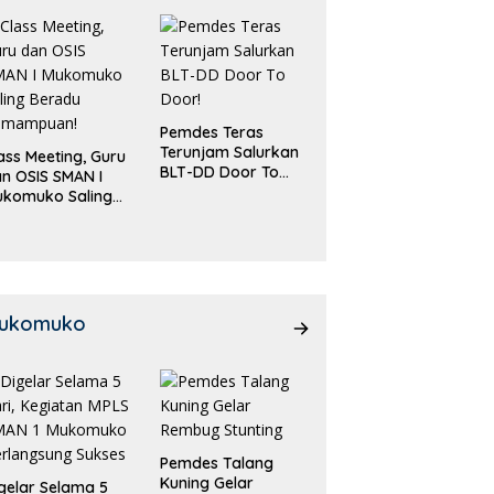
Pemdes Teras
Terunjam Salurkan
ass Meeting, Guru
BLT-DD Door To
n OSIS SMAN I
Door!
ukomuko Saling
eradu
emampuan!
ukomuko
Pemdes Talang
Kuning Gelar
gelar Selama 5