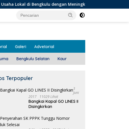
i Bengkulu dengan Meningkatkan Ruang Publik dan Kebersihan
rial
Galeri
Advetorial
luma
Bengkulu Selatan
Kaur
os Terpopuler
3
Juni
2017
11029 Lihat
Bangkai Kapal GO LINES II
1
Disingkirkan
T
 Meeting, Guru dan OSIS
Pemdes Teras Terunjam
 I Mukomuko Saling
Salurkan BLT-DD Door To
du Kemampuan!
Door!