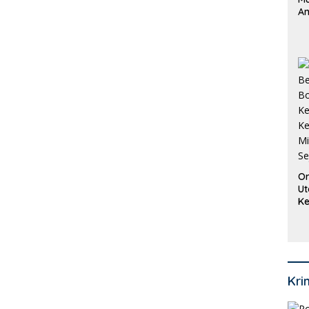
An
Pi
P
O
Or
Ut
Ke
Ke
Mi
Se
Kri