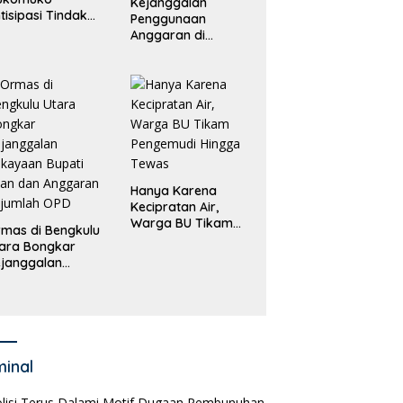
Kejanggalan
tisipasi Tindak
Penggunaan
dana
Anggaran di
erdagangan
Masing-Masing OPD
rang
di Bengkulu Utara
Bakal Dibongkar
Hanya Karena
Kecipratan Air,
Warga BU Tikam
mas di Bengkulu
Pengemudi Hingga
ara Bongkar
Tewas
janggalan
kayaan Bupati
an dan Anggaran
jumlah OPD
minal