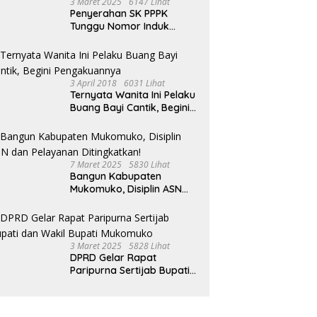
3 Maret 2025
6147 Lihat
Penyerahan SK PPPK
Tunggu Nomor Induk
Selesai
3 April 2018
6031 Lihat
Ternyata Wanita Ini Pelaku
Buang Bayi Cantik, Begini
Pengakuannya
7 Maret 2025
5830 Lihat
Bangun Kabupaten
Mukomuko, Disiplin ASN
dan Pelayanan
Ditingkatkan!
3 Maret 2025
5828 Lihat
DPRD Gelar Rapat
Paripurna Sertijab Bupati
dan Wakil Bupati
Mukomuko