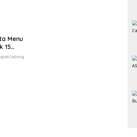
pta Menu
k 15
upati Lebong