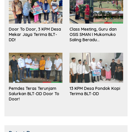
Door To Door, 3 KPM Desa
Class Meeting, Guru dan
Mekar Jaya Terima BLT-
OSIS SMAN I Mukomuko
DD!
Saling Beradu
Kemampuan!
Pemdes Teras Terunjam
13 KPM Desa Pondok Kopi
Salurkan BLT-DD Door To
Terima BLT-DD
Door!