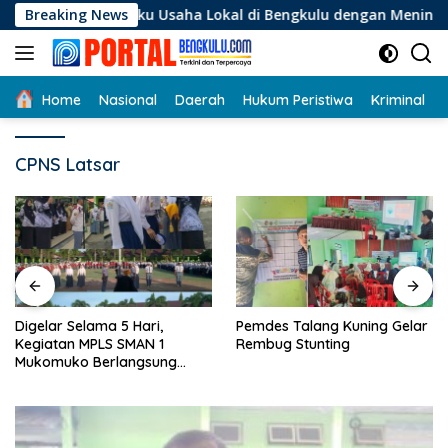
Langsung
 Pelaku Usaha Lokal di Bengkulu dengan Meningkatkan Ruang P
Breaking News
ke
konten
Home
Nasional
Daerah
Hukum Peristiwa
Kriminal
CPNS Latsar
Digelar Selama 5 Hari,
Pemdes Talang Kuning Gelar
Kegiatan MPLS SMAN 1
Rembug Stunting
Mukomuko Berlangsung
Sukses