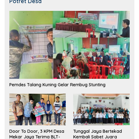
Potret Desa
Pemdes Talang Kuning Gelar Rembug Stunting
Tunggal Jaya Bertekad
Door To Door, 3 KPM Desa
Kembali Sabet Juara
Mekar Jaya Terima BLT-