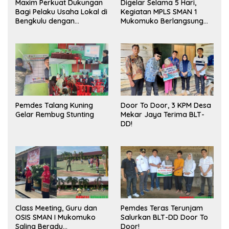
Maxim Perkuat Dukungan
Digelar Selama 5 Hari,
Bagi Pelaku Usaha Lokal di
Kegiatan MPLS SMAN 1
Bengkulu dengan
Mukomuko Berlangsung
Meningkatkan Ruang
Sukses
Publik dan Kebersihan
Pasar
Pemdes Talang Kuning
Door To Door, 3 KPM Desa
Gelar Rembug Stunting
Mekar Jaya Terima BLT-
DD!
Class Meeting, Guru dan
Pemdes Teras Terunjam
OSIS SMAN I Mukomuko
Salurkan BLT-DD Door To
Saling Beradu
Door!