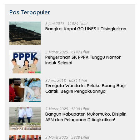
Pos Terpopuler
3 Juni 2017
11029 Lihat
Bangkai Kapal GO LINES II Disingkirkan
3 Maret 2025
6147 Lihat
Penyerahan SK PPPK Tunggu Nomor
Induk Selesai
3 April 2018
6031 Lihat
Ternyata Wanita Ini Pelaku Buang Bayi
Cantik, Begini Pengakuannya
7 Maret 2025
5830 Lihat
Bangun Kabupaten Mukomuko, Disiplin
ASN dan Pelayanan Ditingkatkan!
3 Maret 2025
5828 Lihat