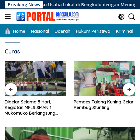
Langsung
gi Pelaku Usaha Lokal di Bengkulu dengan Meningkatkan Ruang
Breaking News
ke
konten
Home
Nasional
Daerah
Hukum Peristiwa
Kriminal
Curas
Digelar Selama 5 Hari,
Pemdes Talang Kuning Gelar
Kegiatan MPLS SMAN 1
Rembug Stunting
Mukomuko Berlangsung
Sukses