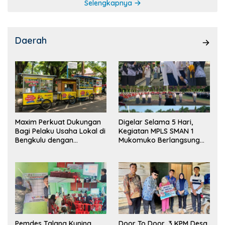
Selengkapnya
Daerah
Maxim Perkuat Dukungan
Digelar Selama 5 Hari,
Bagi Pelaku Usaha Lokal di
Kegiatan MPLS SMAN 1
Bengkulu dengan
Mukomuko Berlangsung
Meningkatkan Ruang
Sukses
Publik dan Kebersihan
Pasar
Pemdes Talang Kuning
Door To Door, 3 KPM Desa