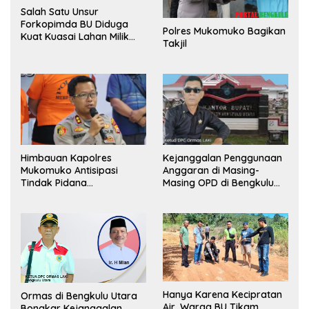
Salah Satu Unsur
Forkopimda BU Diduga
Polres Mukomuko Bagikan
Kuat Kuasai Lahan Milik
Takjil
Pemerintah, Ormas Laki
Lapor Kejagung
Himbauan Kapolres
Kejanggalan Penggunaan
Mukomuko Antisipasi
Anggaran di Masing-
Tindak Pidana
Masing OPD di Bengkulu
Perdagangan Orang
Utara Bakal Dibongkar
Hanya Karena Kecipratan
Ormas di Bengkulu Utara
Air, Warga BU Tikam
Bongkar Kejanggalan