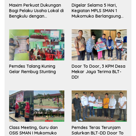
Maxim Perkuat Dukungan
Digelar Selama 5 Hari,
Bagi Pelaku Usaha Lokal di
Kegiatan MPLS SMAN 1
Bengkulu dengan
Mukomuko Berlangsung
Meningkatkan Ruang
Sukses
Publik dan Kebersihan
Pasar
Pemdes Talang Kuning
Door To Door, 3 KPM Desa
Gelar Rembug Stunting
Mekar Jaya Terima BLT-
DD!
Class Meeting, Guru dan
Pemdes Teras Terunjam
OSIS SMAN I Mukomuko
Salurkan BLT-DD Door To