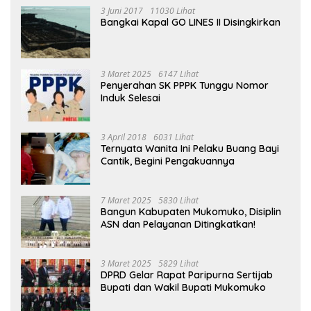
3 Juni 2017
11030 Lihat
Bangkai Kapal GO LINES II Disingkirkan
3 Maret 2025
6147 Lihat
Penyerahan SK PPPK Tunggu Nomor
Induk Selesai
3 April 2018
6031 Lihat
Ternyata Wanita Ini Pelaku Buang Bayi
Cantik, Begini Pengakuannya
7 Maret 2025
5830 Lihat
Bangun Kabupaten Mukomuko, Disiplin
ASN dan Pelayanan Ditingkatkan!
3 Maret 2025
5829 Lihat
DPRD Gelar Rapat Paripurna Sertijab
Bupati dan Wakil Bupati Mukomuko