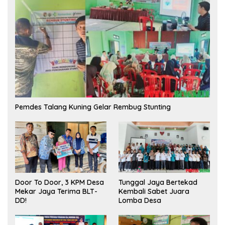
Pemdes Talang Kuning Gelar Rembug Stunting
Tunggal Jaya Bertekad
Door To Door, 3 KPM Desa
Kembali Sabet Juara
Mekar Jaya Terima BLT-
Lomba Desa
DD!