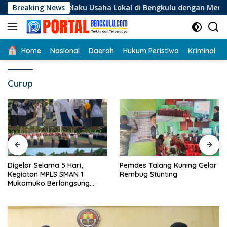
Langsung
gi Pelaku Usaha Lokal di Bengkulu dengan Meningkatkan Ruang
Breaking News
ke
konten
Home
Nasional
Daerah
Hukum Peristiwa
Kriminal
Curup
Digelar Selama 5 Hari,
Pemdes Talang Kuning Gelar
Kegiatan MPLS SMAN 1
Rembug Stunting
Mukomuko Berlangsung
Sukses