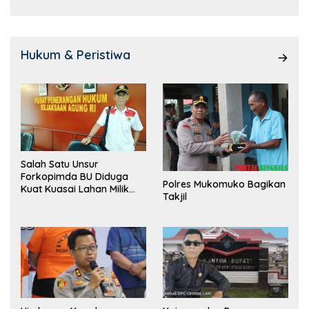
Hukum & Peristiwa
Salah Satu Unsur
Forkopimda BU Diduga
Polres Mukomuko Bagikan
Kuat Kuasai Lahan Milik
Takjil
Pemerintah, Ormas Laki
Lapor Kejagung