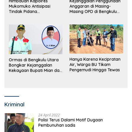
Himbauan Kapolres
Kejanggalan Penggunaan
Mukomuko Antisipasi
Anggaran di Masing-
Tindak Pidana
Masing OPD di Bengkulu
Perdagangan Orang
Utara Bakal Dibongkar
Hanya Karena Kecipratan
Ormas di Bengkulu Utara
Air, Warga BU Tikam
Bongkar Kejanggalan
Pengemudi Hingga Tewas
Kekayaan Bupati Mian dan
Anggaran Sejumlah OPD
Kriminal
24 April 2022
Polisi Terus Dalami Motif Dugaan
Pembunuhan sadis