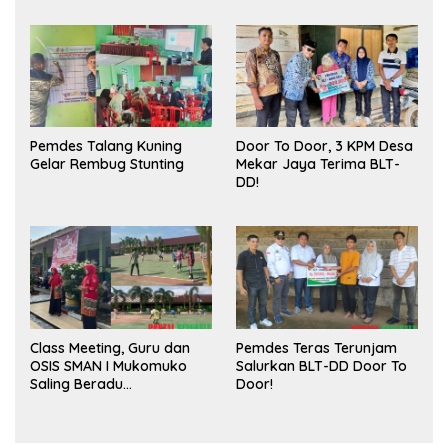
Publik dan Kebersihan
Pasar
Pemdes Talang Kuning
Door To Door, 3 KPM Desa
Gelar Rembug Stunting
Mekar Jaya Terima BLT-
DD!
Class Meeting, Guru dan
Pemdes Teras Terunjam
OSIS SMAN I Mukomuko
Salurkan BLT-DD Door To
Saling Beradu
Door!
Kemampuan!