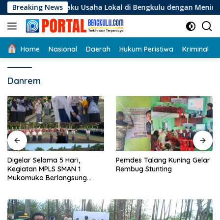
Langsung
i Pelaku Usaha Lokal di Bengkulu dengan Meningkatkan Ruang 
Breaking News
ke
konten
Home
Nasional
Daerah
Hukum Peristiwa
Kriminal
Danrem
Digelar Selama 5 Hari,
Pemdes Talang Kuning Gelar
Kegiatan MPLS SMAN 1
Rembug Stunting
Mukomuko Berlangsung
Sukses