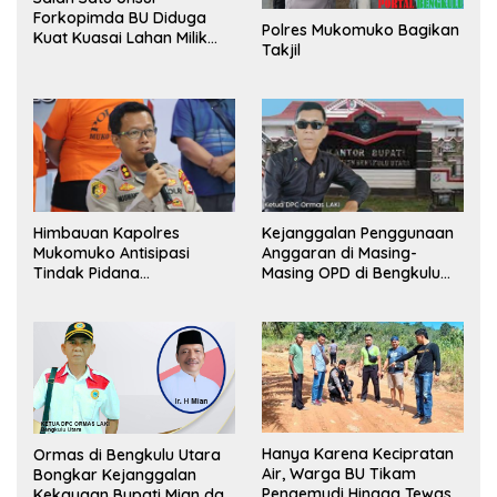
Forkopimda BU Diduga
Polres Mukomuko Bagikan
Kuat Kuasai Lahan Milik
Takjil
Pemerintah, Ormas Laki
Lapor Kejagung
Himbauan Kapolres
Kejanggalan Penggunaan
Mukomuko Antisipasi
Anggaran di Masing-
Tindak Pidana
Masing OPD di Bengkulu
Perdagangan Orang
Utara Bakal Dibongkar
Hanya Karena Kecipratan
Ormas di Bengkulu Utara
Air, Warga BU Tikam
Bongkar Kejanggalan
Pengemudi Hingga Tewas
Kekayaan Bupati Mian dan