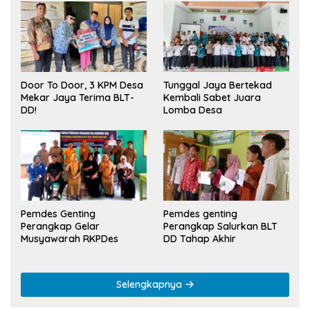
Tunggal Jaya Bertekad
Door To Door, 3 KPM Desa
Kembali Sabet Juara
Mekar Jaya Terima BLT-
Lomba Desa
DD!
Pemdes Genting
Pemdes genting
Perangkap Gelar
Perangkap Salurkan BLT
Musyawarah RKPDes
DD Tahap Akhir
Selengkapnya