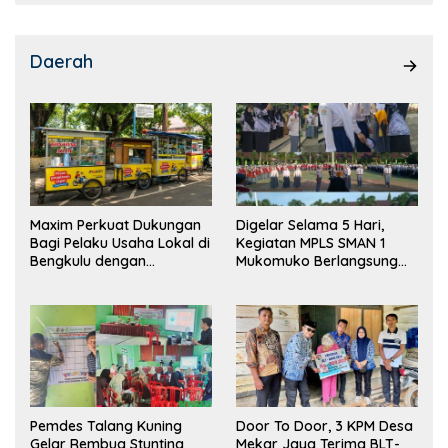
Daerah
Maxim Perkuat Dukungan
Digelar Selama 5 Hari,
Bagi Pelaku Usaha Lokal di
Kegiatan MPLS SMAN 1
Bengkulu dengan
Mukomuko Berlangsung
Meningkatkan Ruang
Sukses
Publik dan Kebersihan
Pasar
Pemdes Talang Kuning
Door To Door, 3 KPM Desa
Gelar Rembug Stunting
Mekar Jaya Terima BLT-