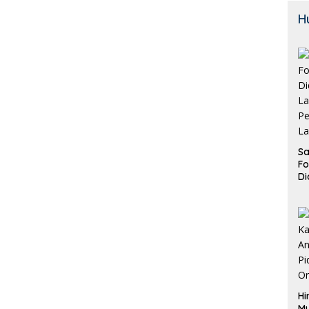
H
Sa
F
Di
La
Pe
La
K
Hi
M