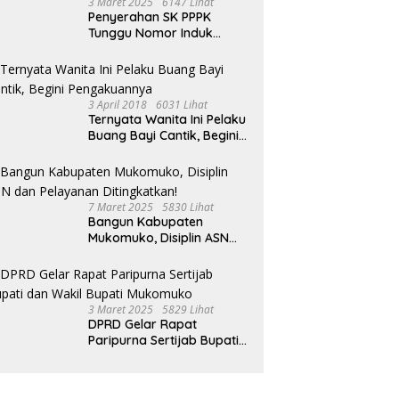
3 Maret 2025
6147 Lihat
Penyerahan SK PPPK
Tunggu Nomor Induk
Selesai
3 April 2018
6031 Lihat
Ternyata Wanita Ini Pelaku
Buang Bayi Cantik, Begini
Pengakuannya
7 Maret 2025
5830 Lihat
Bangun Kabupaten
Mukomuko, Disiplin ASN
dan Pelayanan
Ditingkatkan!
3 Maret 2025
5829 Lihat
DPRD Gelar Rapat
Paripurna Sertijab Bupati
dan Wakil Bupati
Mukomuko