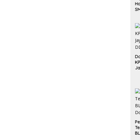
Ha
S
Be
Do
K
Ja
DD
Pe
Te
BL
Do