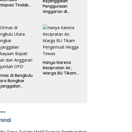
Kejanggalan
tisipasi Tindak
Penggunaan
dana
Anggaran di
erdagangan
Masing-Masing OPD
rang
di Bengkulu Utara
Bakal Dibongkar
Hanya Karena
Kecipratan Air,
Warga BU Tikam
mas di Bengkulu
Pengemudi Hingga
ara Bongkar
Tewas
janggalan
kayaan Bupati
an dan Anggaran
jumlah OPD
minal