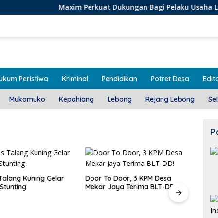
Maxim Perkuat Dukungan Bagi Pelaku Usaha Lokal di Bengk
ukum Peristiwa
Kriminal
Pendidikan
Potret Desa
Edito
Mukomuko
Kepahiang
Lebong
Rejang Lebong
Se
P
alang Kuning Gelar
Door To Door, 3 KPM Desa
Stunting
Mekar Jaya Terima BLT-DD!
Class
SMAN
Bera