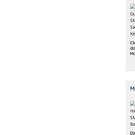
Cl
da
M
B
K
M
Di