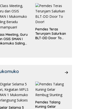
Pemdes Teras
Terunjam Salurkan
ass Meeting, Guru
BLT-DD Door To
n OSIS SMAN I
Door!
ukomuko Saling
eradu
emampuan!
ukomuko
Pemdes Talang
Kuning Gelar
gelar Selama 5