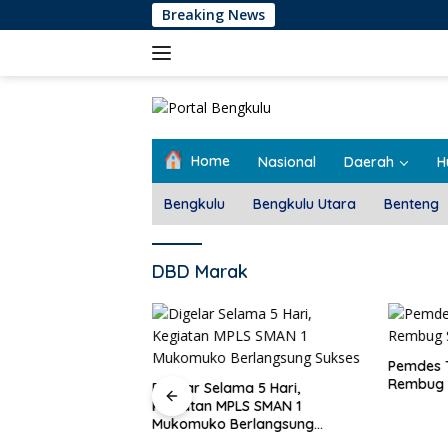
Langsung
Breaking News
ke
konten
Home
Nasional
Daerah
H
Bengkulu
Bengkulu Utara
Benteng
DBD Marak
Pemdes T
Rembug 
Digelar Selama 5 Hari,
Kegiatan MPLS SMAN 1
Mukomuko Berlangsung
at Dukungan Bagi
Sukses