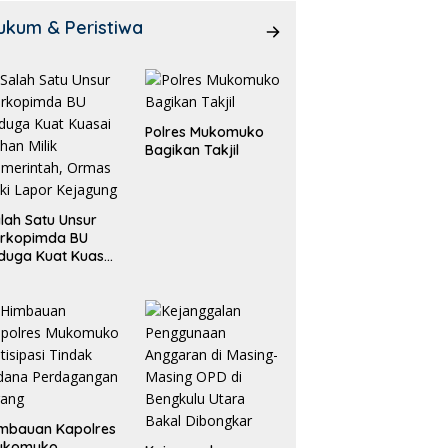
ukum & Peristiwa
Polres Mukomuko
Bagikan Takjil
lah Satu Unsur
orkopimda BU
duga Kuat Kuasai
han Milik
merintah, Ormas
ki Lapor
ejagung
mbauan Kapolres
ukomuko