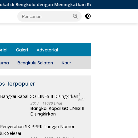
ulu dengan Meningkatkan Ruang Publik dan Kebersihan Pasar
rial
Galeri
Advetorial
luma
Bengkulu Selatan
Kaur
os Terpopuler
3
Juni
2017
11030 Lihat
Bangkai Kapal GO LINES II
1
Disingkirkan
T
 Meeting, Guru dan OSIS
Pemdes Teras Terunjam
 I Mukomuko Saling
Salurkan BLT-DD Door To
du Kemampuan!
Door!