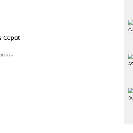
s Cepat
OMUKO –