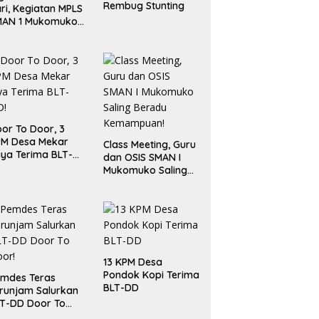
Rembug Stunting
ri, Kegiatan MPLS
MAN 1 Mukomuko
rlangsung Sukses
or To Door, 3
PM Desa Mekar
Class Meeting, Guru
ya Terima BLT-
dan OSIS SMAN I
!
Mukomuko Saling
Beradu
Kemampuan!
13 KPM Desa
Pondok Kopi Terima
mdes Teras
BLT-DD
runjam Salurkan
T-DD Door To
or!