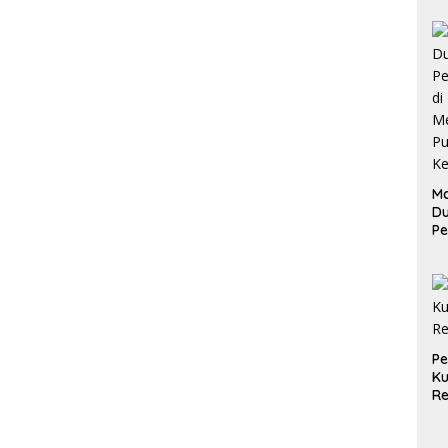
Ma
D
Pe
di
Me
Ru
Ke
P
Ku
Re