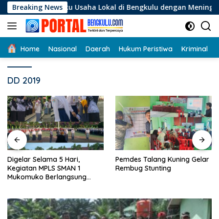
Langsung
elaku Usaha Lokal di Bengkulu dengan Meningkatkan Ruang Pu
Breaking News
ke
konten
Home
Nasional
Daerah
Hukum Peristiwa
Kriminal
DD 2019
Digelar Selama 5 Hari,
Pemdes Talang Kuning Gelar
Kegiatan MPLS SMAN 1
Rembug Stunting
Mukomuko Berlangsung
Sukses