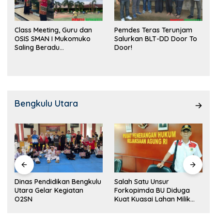
Class Meeting, Guru dan
Pemdes Teras Terunjam
OSIS SMAN I Mukomuko
Salurkan BLT-DD Door To
Saling Beradu
Door!
Kemampuan!
Bengkulu Utara
Dinas Pendidikan Bengkulu
Salah Satu Unsur
Utara Gelar Kegiatan
Forkopimda BU Diduga
O2SN
Kuat Kuasai Lahan Milik
Pemerintah, Ormas Laki
Lapor Kejagung