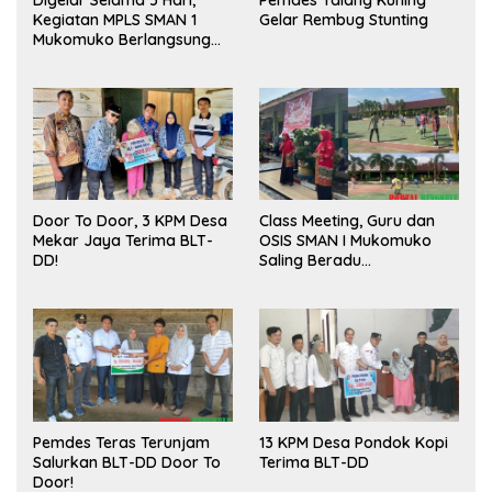
Kegiatan MPLS SMAN 1
Gelar Rembug Stunting
Mukomuko Berlangsung
Sukses
Door To Door, 3 KPM Desa
Class Meeting, Guru dan
Mekar Jaya Terima BLT-
OSIS SMAN I Mukomuko
DD!
Saling Beradu
Kemampuan!
Pemdes Teras Terunjam
13 KPM Desa Pondok Kopi
Salurkan BLT-DD Door To
Terima BLT-DD
Door!