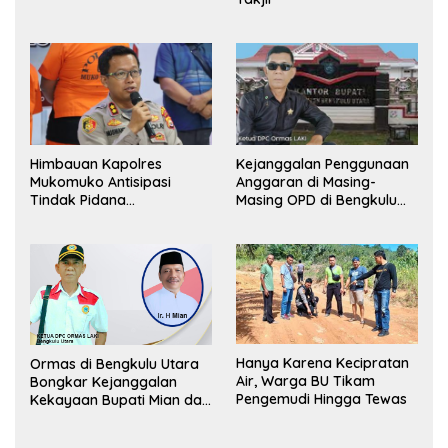
Pemerintah, Ormas Laki
Lapor Kejagung
Himbauan Kapolres
Kejanggalan Penggunaan
Mukomuko Antisipasi
Anggaran di Masing-
Tindak Pidana
Masing OPD di Bengkulu
Perdagangan Orang
Utara Bakal Dibongkar
Hanya Karena Kecipratan
Ormas di Bengkulu Utara
Air, Warga BU Tikam
Bongkar Kejanggalan
Pengemudi Hingga Tewas
Kekayaan Bupati Mian dan
Anggaran Sejumlah OPD