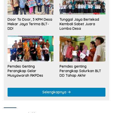
Tunggal Jaya Bertekad
Door To Door, 3 KPM Desa
Kembali Sabet Juara
Mekar Jaya Terima BLT-
Lomba Desa
DD!
Pemdes Genting
Pemdes genting
Perangkap Gelar
Perangkap Salurkan BLT
Musyawarah RKPDes
DD Tahap Akhir
Selengkapnya