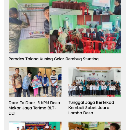
Pemdes Talang Kuning Gelar Rembug Stunting
Tunggal Jaya Bertekad
Door To Door, 3 KPM Desa
Kembali Sabet Juara
Mekar Jaya Terima BLT-
Lomba Desa
DD!