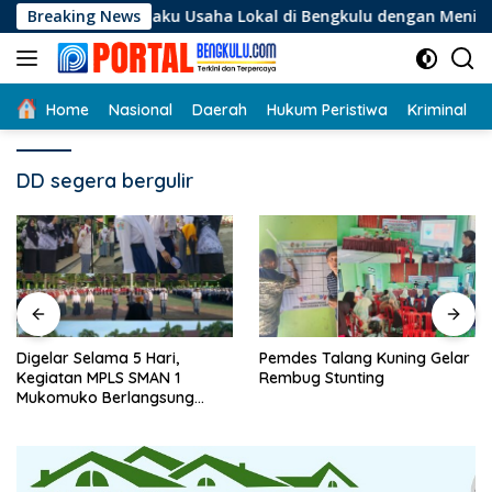
Langsung
i Pelaku Usaha Lokal di Bengkulu dengan Meningkatkan Ruang
Breaking News
ke
konten
Home
Nasional
Daerah
Hukum Peristiwa
Kriminal
DD segera bergulir
Digelar Selama 5 Hari,
Pemdes Talang Kuning Gelar
Kegiatan MPLS SMAN 1
Rembug Stunting
Mukomuko Berlangsung
Sukses