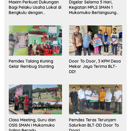
Maxim Perkuat Dukungan
Digelar Selama 5 Hari,
Bagi Pelaku Usaha Lokal di
Kegiatan MPLS SMAN 1
Bengkulu dengan
Mukomuko Berlangsung
Meningkatkan Ruang
Sukses
Publik dan Kebersihan
Pasar
Pemdes Talang Kuning
Door To Door, 3 KPM Desa
Gelar Rembug Stunting
Mekar Jaya Terima BLT-
DD!
Class Meeting, Guru dan
Pemdes Teras Terunjam
OSIS SMAN I Mukomuko
Salurkan BLT-DD Door To
Saling Beradu
Door!