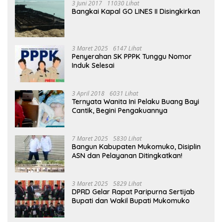
3 Juni 2017
11030 Lihat
Bangkai Kapal GO LINES II Disingkirkan
3 Maret 2025
6147 Lihat
Penyerahan SK PPPK Tunggu Nomor
Induk Selesai
3 April 2018
6031 Lihat
Ternyata Wanita Ini Pelaku Buang Bayi
Cantik, Begini Pengakuannya
7 Maret 2025
5830 Lihat
Bangun Kabupaten Mukomuko, Disiplin
ASN dan Pelayanan Ditingkatkan!
3 Maret 2025
5829 Lihat
DPRD Gelar Rapat Paripurna Sertijab
Bupati dan Wakil Bupati Mukomuko