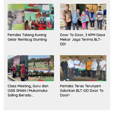
Publik dan Kebersihan
Pasar
Pemdes Talang Kuning
Door To Door, 3 KPM Desa
Gelar Rembug Stunting
Mekar Jaya Terima BLT-
DD!
Class Meeting, Guru dan
Pemdes Teras Terunjam
OSIS SMAN I Mukomuko
Salurkan BLT-DD Door To
Saling Beradu
Door!
Kemampuan!