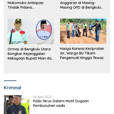
Mukomuko Antisipasi
Anggaran di Masing-
Tindak Pidana
Masing OPD di Bengkulu
Perdagangan Orang
Utara Bakal Dibongkar
Hanya Karena Kecipratan
Ormas di Bengkulu Utara
Air, Warga BU Tikam
Bongkar Kejanggalan
Pengemudi Hingga Tewas
Kekayaan Bupati Mian dan
Anggaran Sejumlah OPD
Kriminal
24 April 2022
Polisi Terus Dalami Motif Dugaan
Pembunuhan sadis