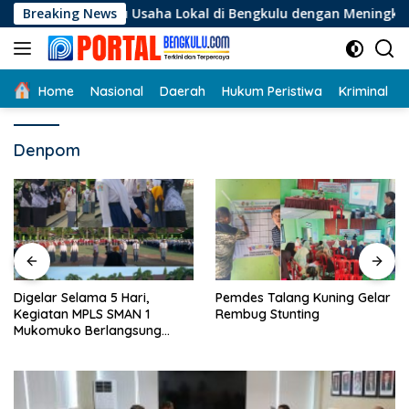
Langsung
elaku Usaha Lokal di Bengkulu dengan Meningkatkan Ruang Pu
Breaking News
ke
konten
Home
Nasional
Daerah
Hukum Peristiwa
Kriminal
Denpom
Digelar Selama 5 Hari,
Pemdes Talang Kuning Gelar
Kegiatan MPLS SMAN 1
Rembug Stunting
Mukomuko Berlangsung
Sukses