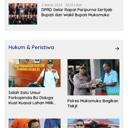
3 Maret 2025
5829 Lihat
DPRD Gelar Rapat Paripurna Sertijab
Bupati dan Wakil Bupati Mukomuko
Hukum & Peristiwa
Salah Satu Unsur
Forkopimda BU Diduga
Polres Mukomuko Bagikan
Kuat Kuasai Lahan Milik
Takjil
Pemerintah, Ormas Laki
Lapor Kejagung