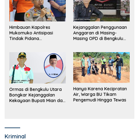
Himbauan Kapolres
Kejanggalan Penggunaan
Mukomuko Antisipasi
Anggaran di Masing-
Tindak Pidana
Masing OPD di Bengkulu
Perdagangan Orang
Utara Bakal Dibongkar
Hanya Karena Kecipratan
Ormas di Bengkulu Utara
Air, Warga BU Tikam
Bongkar Kejanggalan
Pengemudi Hingga Tewas
Kekayaan Bupati Mian dan
Anggaran Sejumlah OPD
Kriminal