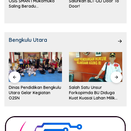
OSIS SMAN I Mukomuko
Salurkan BLT-DD Door To
Saling Beradu
Door!
Kemampuan!
Bengkulu Utara
Dinas Pendidikan Bengkulu
Salah Satu Unsur
Utara Gelar Kegiatan
Forkopimda BU Diduga
O2SN
Kuat Kuasai Lahan Milik
Pemerintah, Ormas Laki
Lapor Kejagung