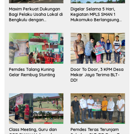
Maxim Perkuat Dukungan
Digelar Selama 5 Hari,
Bagi Pelaku Usaha Lokal di
Kegiatan MPLS SMAN 1
Bengkulu dengan
Mukomuko Berlangsung
Meningkatkan Ruang
Sukses
Publik dan Kebersihan
Pasar
Pemdes Talang Kuning
Door To Door, 3 KPM Desa
Gelar Rembug Stunting
Mekar Jaya Terima BLT-
DD!
Class Meeting, Guru dan
Pemdes Teras Terunjam