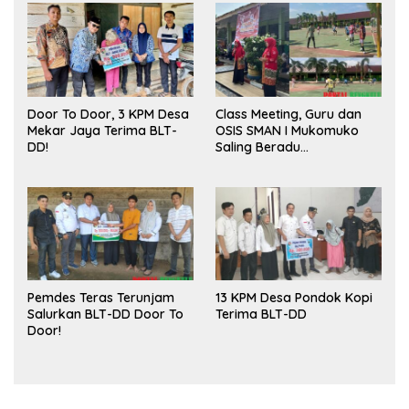
Door To Door, 3 KPM Desa
Class Meeting, Guru dan
Mekar Jaya Terima BLT-
OSIS SMAN I Mukomuko
DD!
Saling Beradu
Kemampuan!
Pemdes Teras Terunjam
13 KPM Desa Pondok Kopi
Salurkan BLT-DD Door To
Terima BLT-DD
Door!