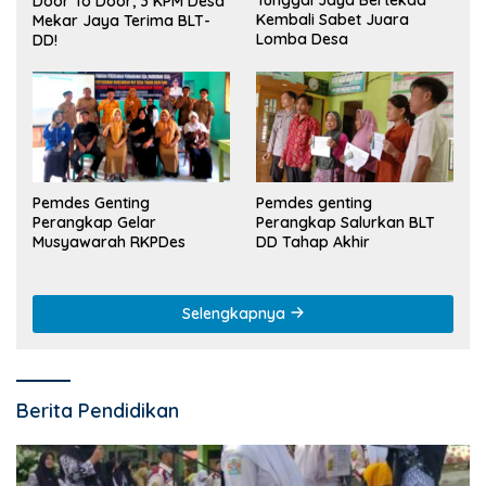
Tunggal Jaya Bertekad
Door To Door, 3 KPM Desa
Kembali Sabet Juara
Mekar Jaya Terima BLT-
Lomba Desa
DD!
Pemdes Genting
Pemdes genting
Perangkap Gelar
Perangkap Salurkan BLT
Musyawarah RKPDes
DD Tahap Akhir
Selengkapnya
Berita Pendidikan