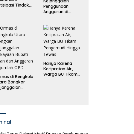
Kejanggalan
tisipasi Tindak
Penggunaan
dana
Anggaran di
erdagangan
Masing-Masing OPD
rang
di Bengkulu Utara
Bakal Dibongkar
Hanya Karena
Kecipratan Air,
Warga BU Tikam
mas di Bengkulu
Pengemudi Hingga
ara Bongkar
Tewas
janggalan
kayaan Bupati
an dan Anggaran
jumlah OPD
minal