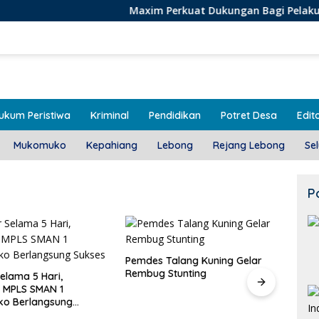
Maxim Perkuat Dukungan Bagi Pelaku Usaha Lokal 
ukum Peristiwa
Kriminal
Pendidikan
Potret Desa
Edito
Mukomuko
Kepahiang
Lebong
Rejang Lebong
Se
P
alang Kuning Gelar
Door To Door, 3 KPM Desa
Stunting
Mekar Jaya Terima BLT-DD!
Class
SMAN
Bera