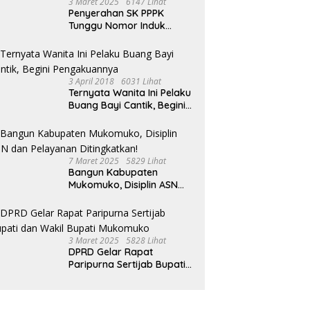
3 Maret 2025
6147 Lihat
Penyerahan SK PPPK
Tunggu Nomor Induk
Selesai
3 April 2018
6031 Lihat
Ternyata Wanita Ini Pelaku
Buang Bayi Cantik, Begini
Pengakuannya
7 Maret 2025
5829 Lihat
Bangun Kabupaten
Mukomuko, Disiplin ASN
dan Pelayanan
Ditingkatkan!
3 Maret 2025
5828 Lihat
DPRD Gelar Rapat
Paripurna Sertijab Bupati
dan Wakil Bupati
Mukomuko