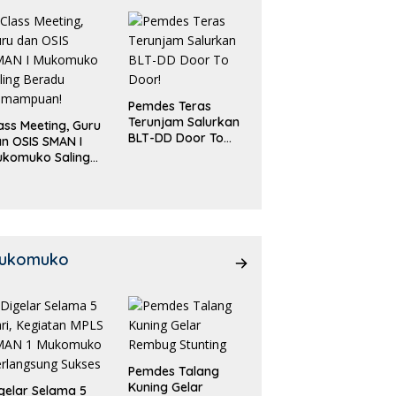
Pemdes Teras
Terunjam Salurkan
ass Meeting, Guru
BLT-DD Door To
n OSIS SMAN I
Door!
ukomuko Saling
eradu
emampuan!
ukomuko
Pemdes Talang
Kuning Gelar
gelar Selama 5