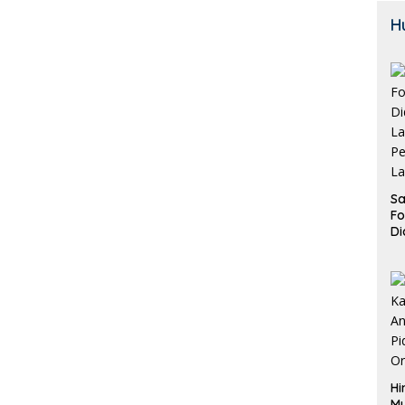
H
Sa
F
Di
La
Pe
La
K
Hi
M