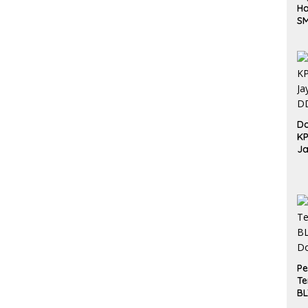
Ha
S
Be
Do
K
Ja
DD
Pe
Te
BL
Do