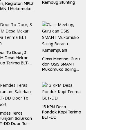
Rembug Stunting
ri, Kegiatan MPLS
MAN 1 Mukomuko
rlangsung Sukses
or To Door, 3
PM Desa Mekar
Class Meeting, Guru
ya Terima BLT-
dan OSIS SMAN I
!
Mukomuko Saling
Beradu
Kemampuan!
13 KPM Desa
Pondok Kopi Terima
mdes Teras
BLT-DD
runjam Salurkan
T-DD Door To
or!