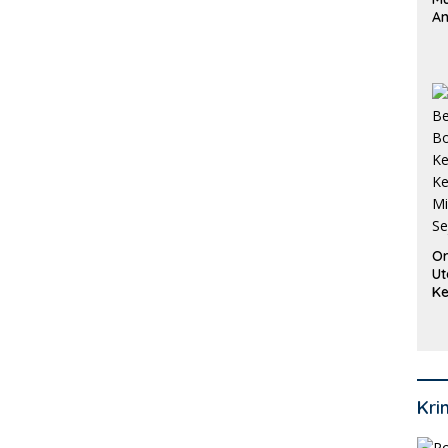
An
Pi
P
O
Or
Ut
Ke
Ke
Mi
Se
Kri