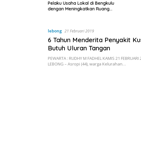
a Lokal di Bengkulu
ingkatkan Ruang
Kebersihan Pasar
lebong
21 Februari 2019
6 Tahun Menderita Penyakit Ku
Butuh Uluran Tangan
PEWARTA : RUDHY M FADHEL KAMIS 21 FEBRUARI 
LEBONG – Asropi (44), warga Kelurahan…