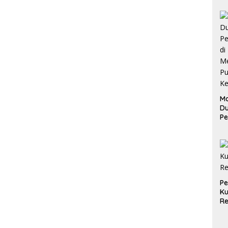
Ma
D
Pe
di
Me
Ru
Ke
P
Ku
Re