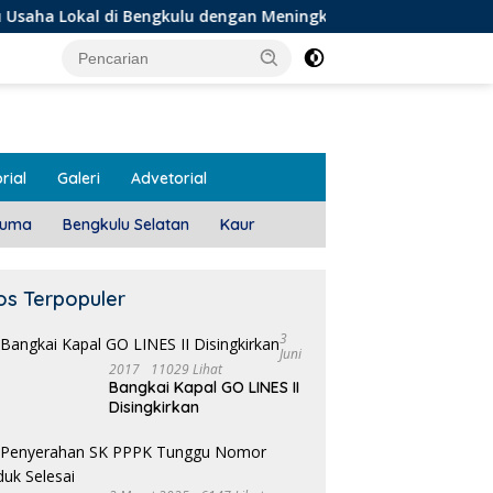
di Bengkulu dengan Meningkatkan Ruang Publik dan Kebersihan
rial
Galeri
Advetorial
luma
Bengkulu Selatan
Kaur
os Terpopuler
3
Juni
2017
11029 Lihat
Bangkai Kapal GO LINES II
1
Disingkirkan
T
 Meeting, Guru dan OSIS
Pemdes Teras Terunjam
 I Mukomuko Saling
Salurkan BLT-DD Door To
du Kemampuan!
Door!