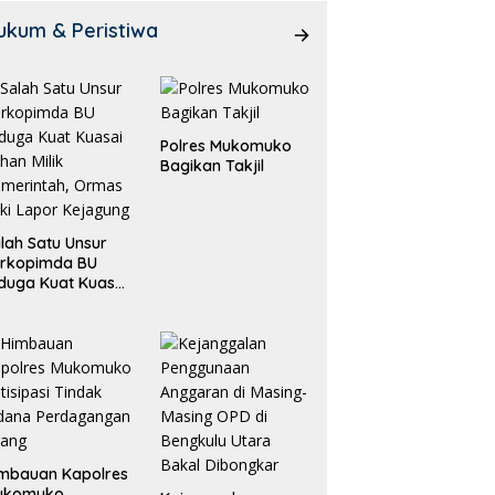
ukum & Peristiwa
Polres Mukomuko
Bagikan Takjil
lah Satu Unsur
orkopimda BU
duga Kuat Kuasai
han Milik
merintah, Ormas
ki Lapor
ejagung
mbauan Kapolres
ukomuko