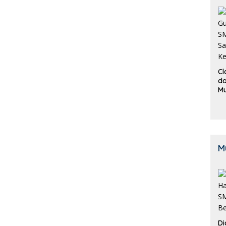
Cl
da
M
B
K
M
Di