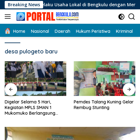
Langsung
gi Pelaku Usaha Lokal di Bengkulu dengan Meningkatkan Ruang
Breaking News
ke
konten
Home
Nasional
Daerah
Hukum Peristiwa
Kriminal
desa pulogeto baru
Digelar Selama 5 Hari,
Pemdes Talang Kuning Gelar
Kegiatan MPLS SMAN 1
Rembug Stunting
Mukomuko Berlangsung
Sukses