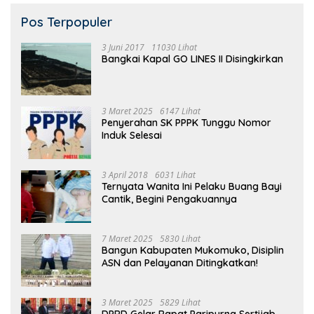
Pos Terpopuler
3 Juni 2017
11030 Lihat
Bangkai Kapal GO LINES II Disingkirkan
3 Maret 2025
6147 Lihat
Penyerahan SK PPPK Tunggu Nomor
Induk Selesai
3 April 2018
6031 Lihat
Ternyata Wanita Ini Pelaku Buang Bayi
Cantik, Begini Pengakuannya
7 Maret 2025
5830 Lihat
Bangun Kabupaten Mukomuko, Disiplin
ASN dan Pelayanan Ditingkatkan!
3 Maret 2025
5829 Lihat