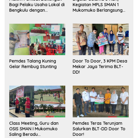
Bagi Pelaku Usaha Lokal di
Kegiatan MPLS SMAN 1
Bengkulu dengan
Mukomuko Berlangsung
Meningkatkan Ruang
Sukses
Publik dan Kebersihan
Pasar
Pemdes Talang Kuning
Door To Door, 3 KPM Desa
Gelar Rembug Stunting
Mekar Jaya Terima BLT-
DD!
Class Meeting, Guru dan
Pemdes Teras Terunjam
OSIS SMAN I Mukomuko
Salurkan BLT-DD Door To
Saling Beradu
Door!