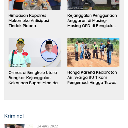
Himbauan Kapolres
Kejanggalan Penggunaan
Mukomuko Antisipasi
Anggaran di Masing-
Tindak Pidana
Masing OPD di Bengkulu
Perdagangan Orang
Utara Bakal Dibongkar
Hanya Karena Kecipratan
Ormas di Bengkulu Utara
Air, Warga BU Tikam
Bongkar Kejanggalan
Pengemudi Hingga Tewas
Kekayaan Bupati Mian dan
Anggaran Sejumlah OPD
Kriminal
24 April 2022