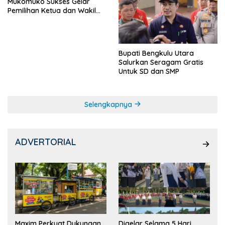
Mukomuko Sukses Gelar
Pemilihan Ketua dan Wakil
Ketua OSIS
Bupati Bengkulu Utara
Salurkan Seragam Gratis
Untuk SD dan SMP
Selengkapnya
ADVERTORIAL
Maxim Perkuat Dukungan
Digelar Selama 5 Hari,