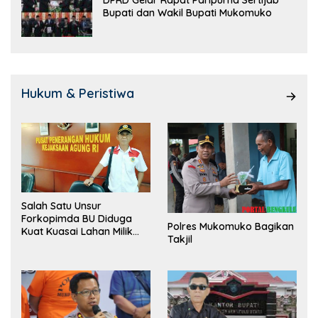
DPRD Gelar Rapat Paripurna Sertijab
Bupati dan Wakil Bupati Mukomuko
Hukum & Peristiwa
Salah Satu Unsur
Forkopimda BU Diduga
Polres Mukomuko Bagikan
Kuat Kuasai Lahan Milik
Takjil
Pemerintah, Ormas Laki
Lapor Kejagung