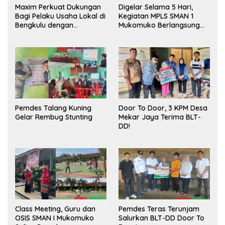
Maxim Perkuat Dukungan
Digelar Selama 5 Hari,
Bagi Pelaku Usaha Lokal di
Kegiatan MPLS SMAN 1
Bengkulu dengan
Mukomuko Berlangsung
Meningkatkan Ruang
Sukses
Publik dan Kebersihan
Pasar
Pemdes Talang Kuning
Door To Door, 3 KPM Desa
Gelar Rembug Stunting
Mekar Jaya Terima BLT-
DD!
Class Meeting, Guru dan
Pemdes Teras Terunjam
OSIS SMAN I Mukomuko
Salurkan BLT-DD Door To