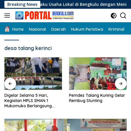
Langsung
i Pelaku Usaha Lokal di Bengkulu dengan Meningkatkan Ruang 
Breaking News
ke
konten
Home
Nasional
Daerah
Hukum Peristiwa
Kriminal
desa talang kerinci
Digelar Selama 5 Hari,
Pemdes Talang Kuning Gelar
Kegiatan MPLS SMAN 1
Rembug Stunting
Mukomuko Berlangsung
Sukses