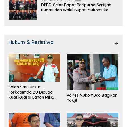
3 Maret 2025
5828 Lihat
DPRD Gelar Rapat Paripurna Sertijab
Bupati dan Wakil Bupati Mukomuko
Hukum & Peristiwa
Salah Satu Unsur
Forkopimda BU Diduga
Polres Mukomuko Bagikan
Kuat Kuasai Lahan Milik
Takjil
Pemerintah, Ormas Laki
Lapor Kejagung