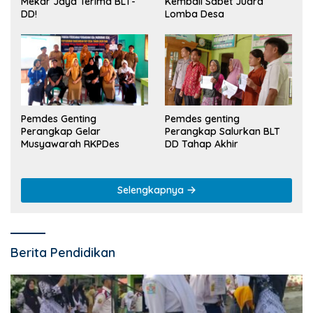
Kembali Sabet Juara
Mekar Jaya Terima BLT-
Lomba Desa
DD!
Pemdes Genting
Pemdes genting
Perangkap Gelar
Perangkap Salurkan BLT
Musyawarah RKPDes
DD Tahap Akhir
Selengkapnya
Berita Pendidikan