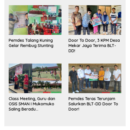
Publik dan Kebersihan
Pasar
Pemdes Talang Kuning
Door To Door, 3 KPM Desa
Gelar Rembug Stunting
Mekar Jaya Terima BLT-
DD!
Class Meeting, Guru dan
Pemdes Teras Terunjam
OSIS SMAN I Mukomuko
Salurkan BLT-DD Door To
Saling Beradu
Door!
Kemampuan!