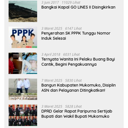
3 Juni 2017
11029 Lihat
Bangkai Kapal GO LINES II Disingkirkan
3 Maret 2025
6147 Lihat
Penyerahan SK PPPK Tunggu Nomor
Induk Selesai
3 April 2018
6031 Lihat
Ternyata Wanita Ini Pelaku Buang Bayi
Cantik, Begini Pengakuannya
7 Maret 2025
5830 Lihat
Bangun Kabupaten Mukomuko, Disiplin
ASN dan Pelayanan Ditingkatkan!
3 Maret 2025
5828 Lihat
DPRD Gelar Rapat Paripurna Sertijab
Bupati dan Wakil Bupati Mukomuko