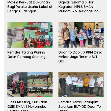
Maxim Perkuat Dukungan
Digelar Selama 5 Hari,
Bagi Pelaku Usaha Lokal di
Kegiatan MPLS SMAN 1
Bengkulu dengan
Mukomuko Berlangsung
Meningkatkan Ruang
Sukses
Publik dan Kebersihan
Pasar
Pemdes Talang Kuning
Door To Door, 3 KPM Desa
Gelar Rembug Stunting
Mekar Jaya Terima BLT-
DD!
Class Meeting, Guru dan
Pemdes Teras Terunjam
OSIS SMAN I Mukomuko
Salurkan BLT-DD Door To