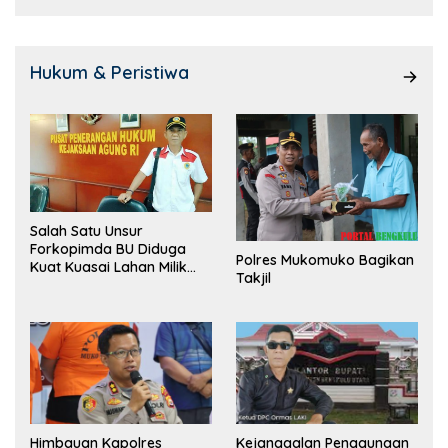
Hukum & Peristiwa
Salah Satu Unsur
Forkopimda BU Diduga
Polres Mukomuko Bagikan
Kuat Kuasai Lahan Milik
Takjil
Pemerintah, Ormas Laki
Lapor Kejagung
Himbauan Kapolres
Kejanggalan Penggunaan