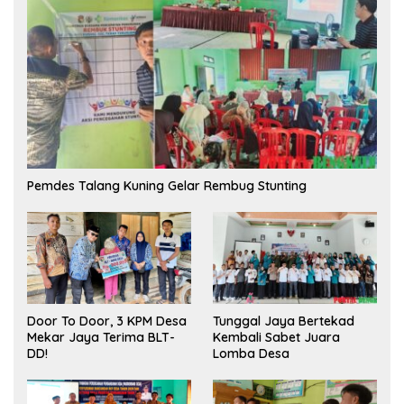
Pemdes Talang Kuning Gelar Rembug Stunting
Tunggal Jaya Bertekad
Door To Door, 3 KPM Desa
Kembali Sabet Juara
Mekar Jaya Terima BLT-
Lomba Desa
DD!