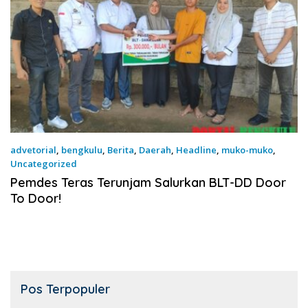
advetorial
,
bengkulu
,
Berita
,
Daerah
,
Headline
,
muko-muko
,
Uncategorized
17 Juni 2026
Pemdes Teras Terunjam Salurkan BLT-DD Door
To Door!
Pos Terpopuler