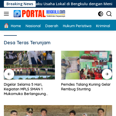
Langsung
i Pelaku Usaha Lokal di Bengkulu dengan Meningkatkan Ruang
Breaking News
ke
konten
Home
Nasional
Daerah
Hukum Peristiwa
Kriminal
Desa Teras Terunjam
Digelar Selama 5 Hari,
Pemdes Talang Kuning Gelar
Kegiatan MPLS SMAN 1
Rembug Stunting
Mukomuko Berlangsung
Sukses