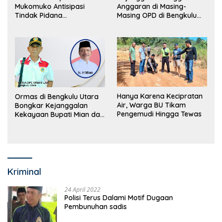
Mukomuko Antisipasi
Anggaran di Masing-
Tindak Pidana
Masing OPD di Bengkulu
Perdagangan Orang
Utara Bakal Dibongkar
Hanya Karena Kecipratan
Ormas di Bengkulu Utara
Air, Warga BU Tikam
Bongkar Kejanggalan
Pengemudi Hingga Tewas
Kekayaan Bupati Mian dan
Anggaran Sejumlah OPD
Kriminal
24 April 2022
Polisi Terus Dalami Motif Dugaan
Pembunuhan sadis