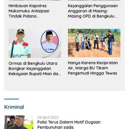
Himbauan Kapolres
Kejanggalan Penggunaan
Mukomuko Antisipasi
Anggaran di Masing-
Tindak Pidana
Masing OPD di Bengkulu
Perdagangan Orang
Utara Bakal Dibongkar
Hanya Karena Kecipratan
Ormas di Bengkulu Utara
Air, Warga BU Tikam
Bongkar Kejanggalan
Pengemudi Hingga Tewas
Kekayaan Bupati Mian dan
Anggaran Sejumlah OPD
Kriminal
24 April 2022
Polisi Terus Dalami Motif Dugaan
Pembunuhan sadis