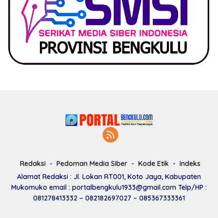
Redaksi
Pedoman Media Siber
Kode Etik
Indeks
Alamat Redaksi : Jl. Lokan RT001, Koto Jaya, Kabupaten
Mukomuko email : portalbengkulu1933@gmail.com Telp/HP :
081278413332 – 082182697027 – 085367333361