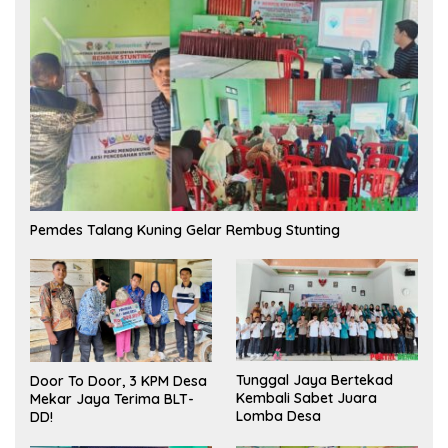
Pemdes Talang Kuning Gelar Rembug Stunting
Tunggal Jaya Bertekad
Door To Door, 3 KPM Desa
Kembali Sabet Juara
Mekar Jaya Terima BLT-
Lomba Desa
DD!