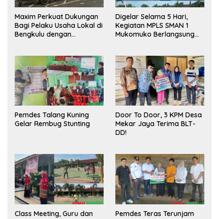
Maxim Perkuat Dukungan
Digelar Selama 5 Hari,
Bagi Pelaku Usaha Lokal di
Kegiatan MPLS SMAN 1
Bengkulu dengan
Mukomuko Berlangsung
Meningkatkan Ruang
Sukses
Publik dan Kebersihan
Pasar
Pemdes Talang Kuning
Door To Door, 3 KPM Desa
Gelar Rembug Stunting
Mekar Jaya Terima BLT-
DD!
Class Meeting, Guru dan
Pemdes Teras Terunjam