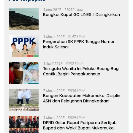
3 Juni 2017
11030 Lihat
Bangkai Kapal GO LINES II Disingkirkan
3 Maret 2025
6147 Lihat
Penyerahan SK PPPK Tunggu Nomor
Induk Selesai
3 April 2018
6032 Lihat
Ternyata Wanita Ini Pelaku Buang Bayi
Cantik, Begini Pengakuannya
7 Maret 2025
5830 Lihat
Bangun Kabupaten Mukomuko, Disiplin
ASN dan Pelayanan Ditingkatkan!
3 Maret 2025
5829 Lihat
DPRD Gelar Rapat Paripurna Sertijab
Bupati dan Wakil Bupati Mukomuko