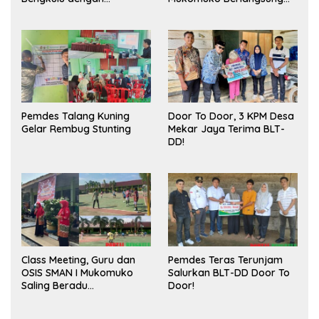
Meningkatkan Ruang
Sukses
Publik dan Kebersihan
Pasar
Pemdes Talang Kuning
Door To Door, 3 KPM Desa
Gelar Rembug Stunting
Mekar Jaya Terima BLT-
DD!
Class Meeting, Guru dan
Pemdes Teras Terunjam
OSIS SMAN I Mukomuko
Salurkan BLT-DD Door To
Saling Beradu
Door!
Kemampuan!