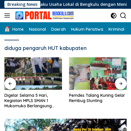
Langsung
i Pelaku Usaha Lokal di Bengkulu dengan Meningkatkan Ruang
Breaking News
ke
konten
Home
Nasional
Daerah
Hukum Peristiwa
Kriminal
diduga pengaruh HUT kabupaten
Digelar Selama 5 Hari,
Pemdes Talang Kuning Gelar
Kegiatan MPLS SMAN 1
Rembug Stunting
Mukomuko Berlangsung
Sukses