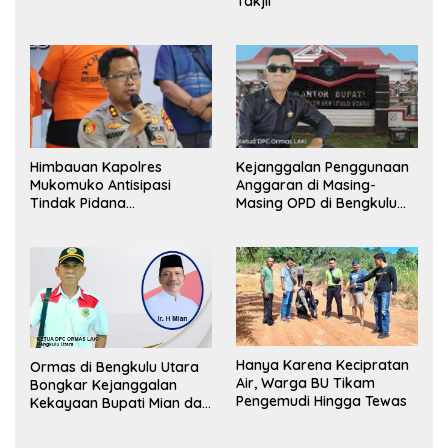
Takjil
Pemerintah, Ormas Laki
Lapor Kejagung
Himbauan Kapolres
Kejanggalan Penggunaan
Mukomuko Antisipasi
Anggaran di Masing-
Tindak Pidana
Masing OPD di Bengkulu
Perdagangan Orang
Utara Bakal Dibongkar
Hanya Karena Kecipratan
Ormas di Bengkulu Utara
Air, Warga BU Tikam
Bongkar Kejanggalan
Pengemudi Hingga Tewas
Kekayaan Bupati Mian dan
Anggaran Sejumlah OPD