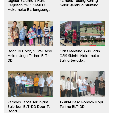
Digelar Selama 5 Hari,
Pemdes Talang Kuning
Kegiatan MPLS SMAN 1
Gelar Rembug Stunting
Mukomuko Berlangsung
Sukses
Door To Door, 3 KPM Desa
Class Meeting, Guru dan
Mekar Jaya Terima BLT-
OSIS SMAN I Mukomuko
DD!
Saling Beradu
Kemampuan!
Pemdes Teras Terunjam
13 KPM Desa Pondok Kopi
Salurkan BLT-DD Door To
Terima BLT-DD
Door!