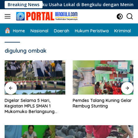
Langsung
 Pelaku Usaha Lokal di Bengkulu dengan Meningkatkan Ruang P
Breaking News
ke
konten
Home
Nasional
Daerah
Hukum Peristiwa
Kriminal
digulung ombak
Digelar Selama 5 Hari,
Pemdes Talang Kuning Gelar
Kegiatan MPLS SMAN 1
Rembug Stunting
Mukomuko Berlangsung
Sukses