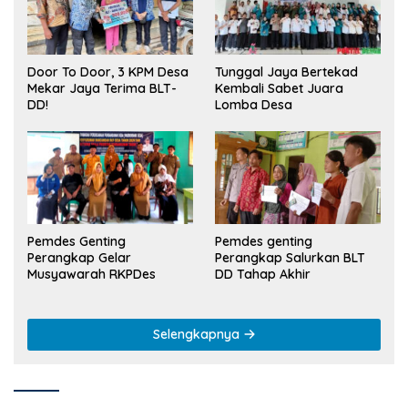
Tunggal Jaya Bertekad
Door To Door, 3 KPM Desa
Kembali Sabet Juara
Mekar Jaya Terima BLT-
Lomba Desa
DD!
Pemdes Genting
Pemdes genting
Perangkap Gelar
Perangkap Salurkan BLT
Musyawarah RKPDes
DD Tahap Akhir
Selengkapnya