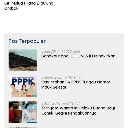
Giri Mulya Hilang Digulung
Ombak
Pos Terpopuler
3 Juni 2017
11030 Lihat
Bangkai Kapal GO LINES II Disingkirkan
3 Maret 2025
6147 Lihat
Penyerahan SK PPPK Tunggu Nomor
Induk Selesai
3 April 2018
6031 Lihat
Ternyata Wanita Ini Pelaku Buang Bayi
Cantik, Begini Pengakuannya